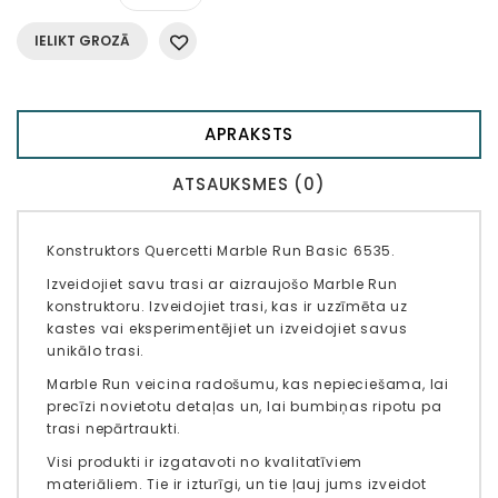
IELIKT GROZĀ
APRAKSTS
ATSAUKSMES (0)
Konstruktors Quercetti Marble Run Basic 6535.
Izveidojiet savu trasi ar aizraujošo Marble Run
konstruktoru. Izveidojiet trasi, kas ir uzzīmēta uz
kastes vai eksperimentējiet un izveidojiet savus
unikālo trasi.
Marble Run veicina radošumu, kas nepieciešama, lai
precīzi novietotu detaļas un, lai bumbiņas ripotu pa
trasi nepārtraukti.
Visi produkti ir izgatavoti no kvalitatīviem
materiāliem. Tie ir izturīgi, un tie ļauj jums izveidot