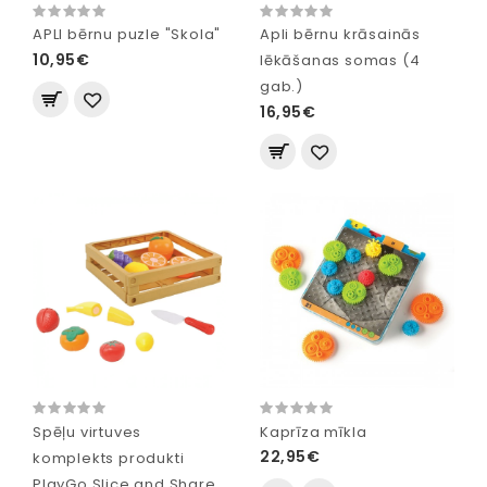
APLI bērnu puzle "Skola"
Apli bērnu krāsainās
10,95€
lēkāšanas somas (4
gab.)
16,95€
Spēļu virtuves
Kaprīza mīkla
22,95€
komplekts produkti
PlayGo Slice and Share