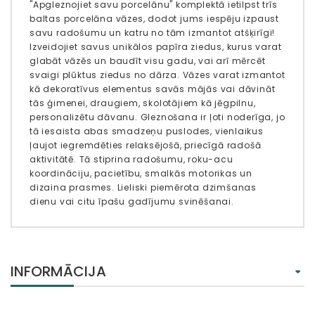
"Apgleznojiet savu porcelānu" komplektā ietilpst trīs
baltas porcelāna vāzes, dodot jums iespēju izpaust
savu radošumu un katru no tām izmantot atšķirīgi!
Izveidojiet savus unikālos papīra ziedus, kurus varat
glabāt vāzēs un baudīt visu gadu, vai arī mērcēt
svaigi plūktus ziedus no dārza. Vāzes varat izmantot
kā dekoratīvus elementus savās mājās vai dāvināt
tās ģimenei, draugiem, skolotājiem kā jēgpilnu,
personalizētu dāvanu. Gleznošana ir ļoti noderīga, jo
tā iesaista abas smadzeņu puslodes, vienlaikus
ļaujot iegremdēties relaksējošā, priecīgā radošā
aktivitātē. Tā stiprina radošumu, roku-acu
koordināciju, pacietību, smalkās motorikas un
dizaina prasmes. Lieliski piemērota dzimšanas
dienu vai citu īpašu gadījumu svinēšanai.
INFORMĀCIJA