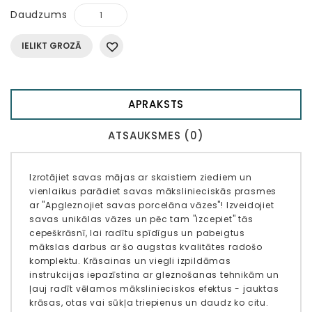
Daudzums
IELIKT GROZĀ
APRAKSTS
ATSAUKSMES (0)
Izrotājiet savas mājas ar skaistiem ziediem un
vienlaikus parādiet savas mākslinieciskās prasmes
ar "Apgleznojiet savas porcelāna vāzes"! Izveidojiet
savas unikālas vāzes un pēc tam "izcepiet" tās
cepeškrāsnī, lai radītu spīdīgus un pabeigtus
mākslas darbus ar šo augstas kvalitātes radošo
komplektu. Krāsainas un viegli izpildāmas
instrukcijas iepazīstina ar gleznošanas tehnikām un
ļauj radīt vēlamos mākslinieciskos efektus - jauktas
krāsas, otas vai sūkļa triepienus un daudz ko citu.