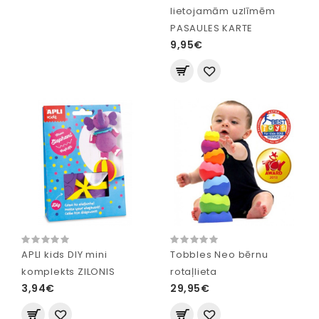
lietojamām uzlīmēm
PASAULES KARTE
9,95€
APLI kids DIY mini
Tobbles Neo bērnu
komplekts ZILONIS
rotaļlieta
3,94€
29,95€