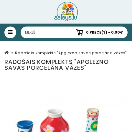
0 PRECE(S) - 0,00€
Radošais komplekts "Apglezno savas porcelāna vāzes"
RADOŠAIS KOMPLEKTS "APGLEZNO
SAVAS PORCELĀNA VĀZES"