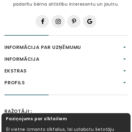
padarītu bērna attīstību interesantu un jautru.
INFORMĀCIJA PAR UZŅĒMUMU
INFORMĀCIJA
EKSTRAS
PROFILS
RAŽOTĀJI :
Paziņojums par sīkfailiem
Alexander Toys
APLI kids
Bibio
EBULOBO
Fat Brain Toys
Goula
KOSMOS
Lucy&Leo
Šī vietne izmanto sīkfailus, lai uzlabotu lietotāju