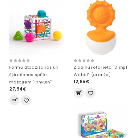
Formu atpazīšanas un
Zīdaiņu rotaļlieta "Dimpl
šķirošanas spēle
Wobbl" (oranža)
12,95€
mazajiem "InnyBin"
27,94€