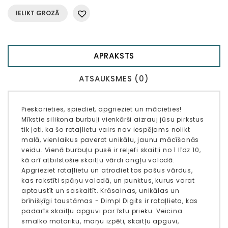
IELIKT GROZĀ
APRAKSTS
ATSAUKSMES (0)
Pieskarieties, spiediet, apgrieziet un mācieties!
Mīkstie silikona burbuļi vienkārši aizrauj jūsu pirkstus
tik ļoti, ka šo rotaļlietu vairs nav iespējams nolikt
malā, vienlaikus paverot unikālu, jaunu mācīšanās
veidu. Vienā burbuļu pusē ir reljefi skaitļi no 1 līdz 10,
kā arī atbilstošie skaitļu vārdi angļu valodā.
Apgrieziet rotaļlietu un atrodiet tos pašus vārdus,
kas rakstīti spāņu valodā, un punktus, kurus varat
aptaustīt un saskaitīt. Krāsainas, unikālas un
brīnišķīgi taustāmas - Dimpl Digits ir rotaļlieta, kas
padarīs skaitļu apguvi par īstu prieku. Veicina
smalko motoriku, maņu izpēti, skaitļu apguvi,