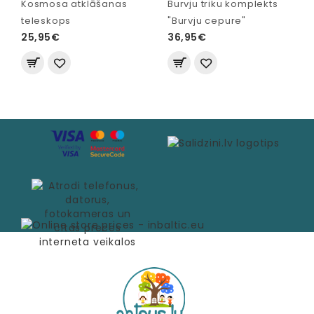
Kosmosa atklāšanas
Burvju triku komplekts
teleskops
"Burvju cepure"
25,95€
36,95€