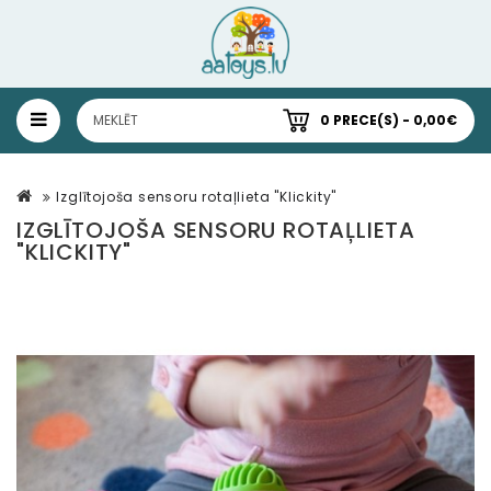
0 PRECE(S) - 0,00€
Izglītojoša sensoru rotaļlieta "Klickity"
IZGLĪTOJOŠA SENSORU ROTAĻLIETA
"KLICKITY"