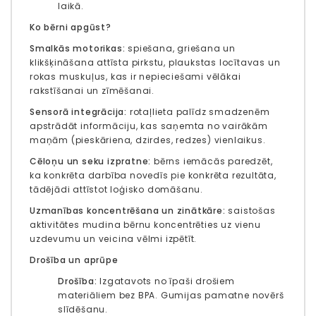
laikā.
Ko bērni apgūst?
Smalkās motorikas:
spiešana, griešana un
klikšķināšana attīsta pirkstu, plaukstas locītavas un
rokas muskuļus, kas ir nepieciešami vēlākai
rakstīšanai un zīmēšanai.
Sensorā integrācija:
rotaļlieta palīdz smadzenēm
apstrādāt informāciju, kas saņemta no vairākām
maņām (pieskāriena, dzirdes, redzes) vienlaikus.
Cēloņu un seku izpratne:
bērns iemācās paredzēt,
ka konkrēta darbība novedīs pie konkrēta rezultāta,
tādējādi attīstot loģisko domāšanu.
Uzmanības koncentrēšana un zinātkāre:
saistošas ​​
aktivitātes mudina bērnu koncentrēties uz vienu
uzdevumu un veicina vēlmi izpētīt.
Drošība un aprūpe
Drošība:
Izgatavots no īpaši drošiem
materiāliem bez BPA.
Gumijas pamatne novērš
slīdēšanu.