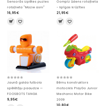
Sensorās izpētes puzles
Oomplz ūdens rotaļlieta
rotaļlieta "Mazie asni"
- lipīgas krūzītes
16,95€
21,95€
Jaunā galda futbola
Bērnu konstruktors
spēlētāju paaudze —
motocikls PlayGo Junior
FOOSBOTS TANGA
Mechanic Motor Bike
9,95€
2009
10,80€