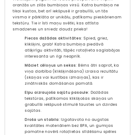
oranžās un zilās bumbiņas virsū.
Katra bumbiņa ne
tikai kustas, bet arī iekšpusē ir grabulīši, un tās
virsma ir pārklāta ar unikālu, patīkamu pieskārienam
tekstūru.
Tie ir īsti maņu svētki, kas attīsta
smadzenes un sniedz daudz prieka!
Piecas dažādas aktivitātes:
Spied, griez,
klikšķini, grab! Katra bumbiņa piedāvā
atšķirīgu aktivitāti, tāpēc rotaļlieta saglabājas
interesanta un ilgi neapnīk.
Māciet cēloņus un sekas:
Bērns ātri saprot, ka
viņa darbība (klikšķināšana) izraisa rezultātu
(skaņas vai kustības izmaiņas), kas ir
zinātniskās domāšanas pamatā.
Elpu aizraujoša sajūtu pasaule:
Dažādas
tekstūras, patīkamas klikšķošas skaņas un
grabulīši iekšpusē stimulē taustes un dzirdes
sajūtas.
Droša un stabila:
Izgatavota no augstas
kvalitātes materiāliem bez BPA, un gumijas
pamatne novērš rotaļlietas slīdēšanu spēles