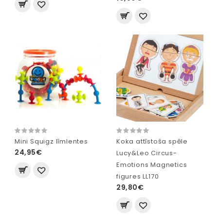
Mini Squigz līmlentes
Koka attīstoša spēle
24,95€
Lucy&Leo Circus-
Emotions Magnetics
figures LL170
29,80€