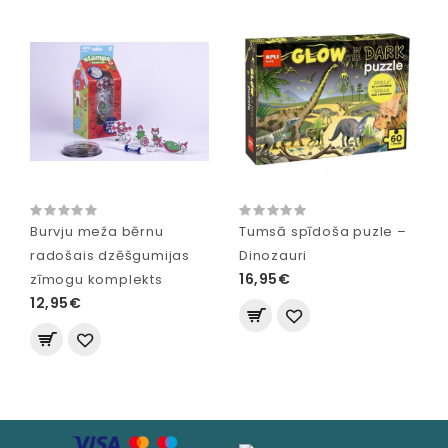
Burvju meža bērnu
Tumsā spīdoša puzle –
radošais dzēšgumijas
Dinozauri
16,95€
zīmogu komplekts
12,95€