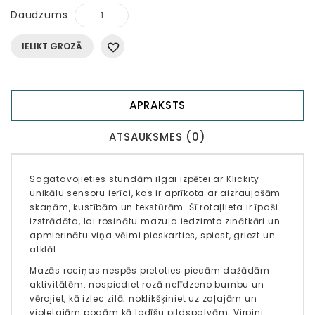
Daudzums
IELIKT GROZĀ
APRAKSTS
ATSAUKSMES (0)
Sagatavojieties stundām ilgai izpētei ar Klickity —
unikālu sensoru ierīci, kas ir aprīkota ar aizraujošām
skaņām, kustībām un tekstūrām.
Šī rotaļlieta ir īpaši
izstrādāta, lai rosinātu mazuļa iedzimto zinātkāri un
apmierinātu viņa vēlmi pieskarties, spiest, griezt un
atklāt.
Mazās rociņas nespēs pretoties piecām dažādām
aktivitātēm: nospiediet rozā nelīdzeno bumbu un
vērojiet, kā izlec zilā; noklikšķiniet uz zaļajām un
violetajām pogām kā lodīšu pildspalvām; Virpini