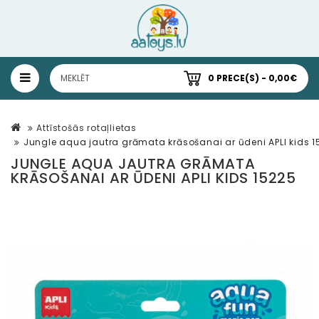
0 PRECE(S) - 0,00€
Attīstošās rotaļlietas
Jungle aqua jautra grāmata krāsošanai ar ūdeni APLI kids 1
JUNGLE AQUA JAUTRA GRĀMATA
KRĀSOŠANAI AR ŪDENI APLI KIDS 15225