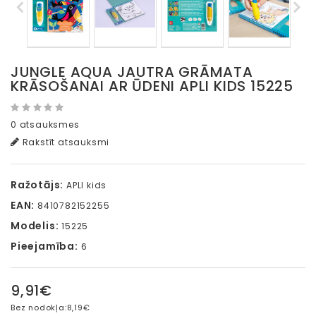
JUNGLE AQUA JAUTRA GRĀMATA
KRĀSOŠANAI AR ŪDENI APLI KIDS 15225
0 atsauksmes
Rakstīt atsauksmi
Ražotājs:
APLI kids
EAN:
8410782152255
Modelis:
15225
Pieejamība:
6
9,91€
Bez nodokļa:
8,19€