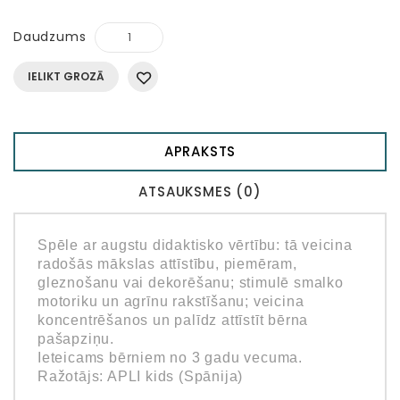
Daudzums
IELIKT GROZĀ
APRAKSTS
ATSAUKSMES (0)
Spēle ar augstu didaktisko vērtību: tā veicina
radošās mākslas attīstību, piemēram,
gleznošanu vai dekorēšanu; stimulē smalko
motoriku un agrīnu rakstīšanu; veicina
koncentrēšanos un palīdz attīstīt bērna
pašapziņu.
Ieteicams bērniem no 3 gadu vecuma.
Ražotājs: APLI kids (Spānija)