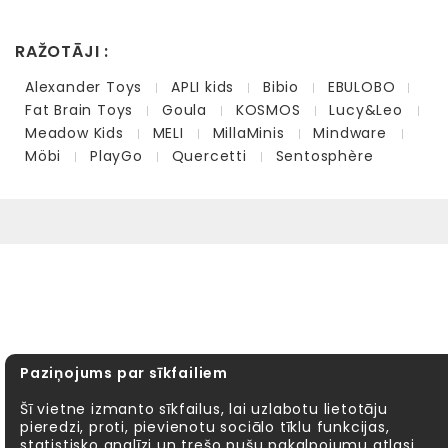
RAŽOTĀJI :
Alexander Toys
APLI kids
Bibio
EBULOBO
Fat Brain Toys
Goula
KOSMOS
Lucy&Leo
Meadow Kids
MELI
MillaMinis
Mindware
Möbi
PlayGo
Quercetti
Sentosphère
Paziņojums par sīkfailiem
Šī vietne izmanto sīkfailus, lai uzlabotu lietotāju
pieredzi, proti, pievienotu sociālo tīklu funkcijas,
statistisko analīzi un trešo pušu pakalpojumu atlasi.