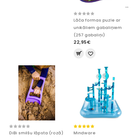
Lāča formas puzle ar
unikāliem gabaliņiem
(257 gabaliņi)
22,95€
DiBi smilšu lāpsta (rozā)
Mindware