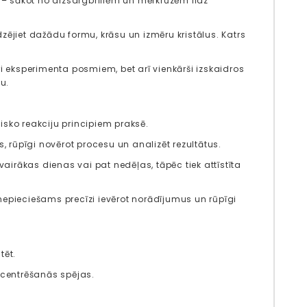
i – sākot no aizsargbrillēm un mērkrūzēm līdz
ējiet dažādu formu, krāsu un izmēru kristālus. Katrs
ri eksperimenta posmiem, bet arī vienkārši izskaidros
u.
īmisko reakciju principiem praksē.
 rūpīgi novērot procesu un analizēt rezultātus.
vairākas dienas vai pat nedēļas, tāpēc tiek attīstīta
r nepieciešams precīzi ievērot norādījumus un rūpīgi
tēt.
oncentrēšanās spējas.