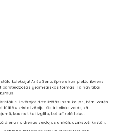
stālu kolekciju! Ar šo SentoSphere komplektu ikviens
st pārsteidzošas ģeometriskas formas. Tā nav tikai
likumus.
istālus. Ievērojot detalizētās instrukcijas, bērni varēs
ūlītēju kristalizāciju. Šis ir lielisks veids, kā
umā, kas ne tikai izglīto, bet arī rotā telpu.
 kā dienu no dienas veidojas unikāli, dzirkstoši kristāli.