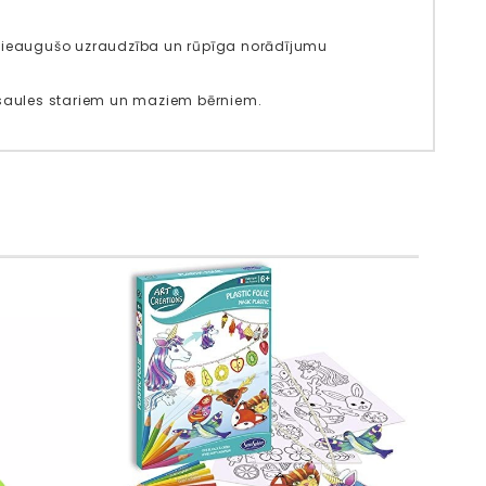
 pieaugušo uzraudzība un rūpīga norādījumu
m saules stariem un maziem bērniem.