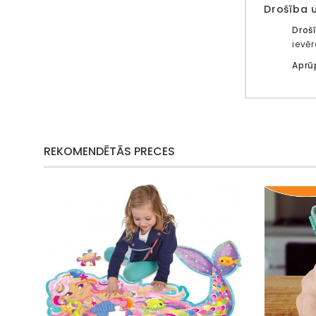
Drošība 
Droš
ievēr
Aprū
REKOMENDĒTĀS PRECES