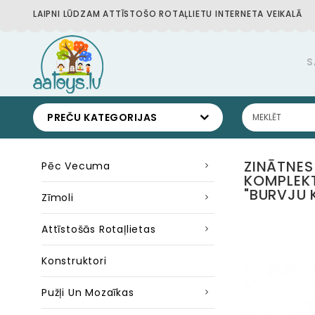
LAIPNI LŪDZAM ATTĪSTOŠO ROTAĻLIETU INTERNETA VEIKALĀ
S
PREČU KATEGORIJAS
ZINĀTNES
Pēc Vecuma
KOMPLEK
"BURVJU 
Zīmoli
Attīstošās Rotaļlietas
Konstruktori
Pužļi Un Mozaīkas