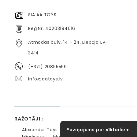
SIA AA TOYS
Reģ.Nr. 40203194016
Atmodas bulv. 14 - 24, Liepāja LV-
3414
(+371) 20855559
info@aatoys.lv
RAŽOTĀJI :
Alexander Toys
Paziņojums par sīkfailiem
APLI kids
Bibio
EBULOBO
Mindware
Möbi
PlayGo
Quercetti
Se