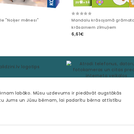
le "Noķer mēnesi"
Mandalu krāsojamā grāmata
krāsainiem zīmuļiem
6,61€
bērnam labāko. Mūsu uzdevums ir piedāvāt augstākās
tu Jums un Jūsu bērnam, lai padarītu bērna attīstību