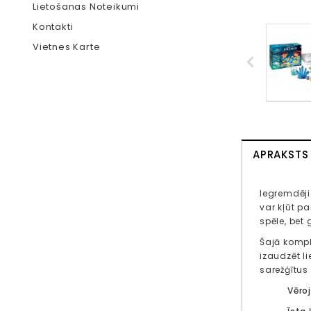
Lietošanas Noteikumi
Kontakti
Vietnes Karte
APRAKSTS
Iegremdēji
var kļūt p
spēle, bet
Šajā komple
izaudzēt li
sarežģītus 
Vēroj