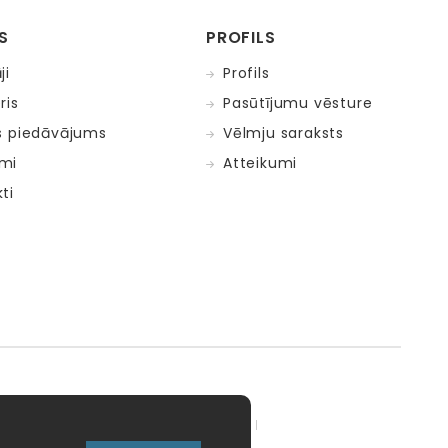
S
PROFILS
ji
Profils
ris
Pasūtījumu vēsture
s piedāvājums
Vēlmju saraksts
mi
Atteikumi
ti
adow Kids
MELI
MillaMinis