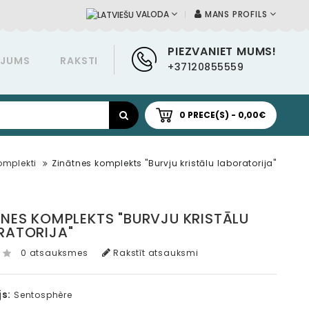
MANS PROFILS
VALODA
PIEZVANIET MUMS!
ĀJUMS
RAKSTI
+37120855559
0 PRECE(S) - 0,00€
omplekti
Zinātnes komplekts "Burvju kristālu laboratorija"
TNES KOMPLEKTS "BURVJU KRISTĀLU
RATORIJA"
0 atsauksmes
Rakstīt atsauksmi
s:
Sentosphère