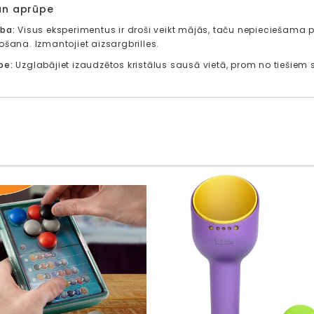
un aprūpe
ība:
Visus eksperimentus ir droši veikt mājās, taču nepieciešama
ošana. Izmantojiet aizsargbrilles.
pe:
Uzglabājiet izaudzētos kristālus sausā vietā, prom no tiešie