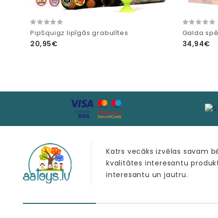
PipSquigz lipīgās grabulītes
Galda spē
20,95€
34,94€
Katrs vecāks izvēlas savam 
kvalitātes interesantu produk
interesantu un jautru.