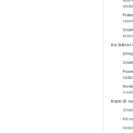
Īsta
dažād
Plašs
rezul
Zinā
krist
Ko bērni
Ķīmi
Zinā
Paci
spēja
Novē
novē
Kam šī ro
Zinā
Kā l
Skol