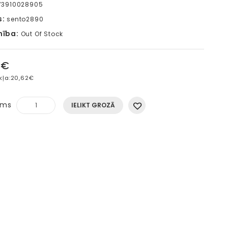
73910028905
s:
sento2890
mība:
Out Of Stock
5€
kļa:
20,62€
ums
IELIKT GROZĀ