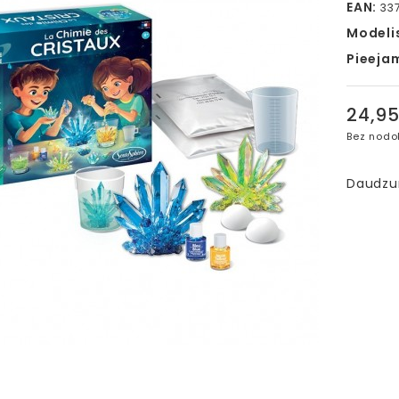
EAN:
33
Modeli
Pieeja
24,9
Bez nodo
Daudz