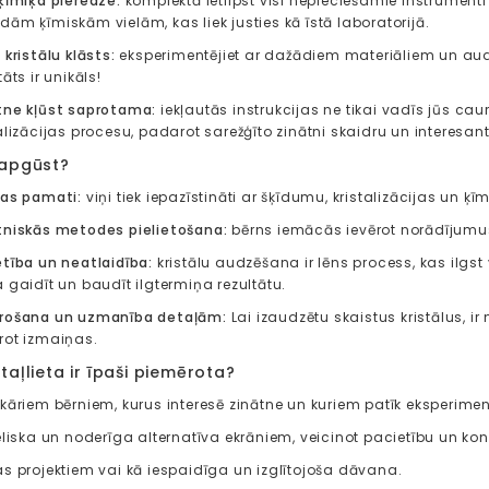
 ķīmiķa pieredze:
komplektā ietilpst visi nepieciešamie instrument
ām ķīmiskām vielām, kas liek justies kā īstā laboratorijā.
 kristālu klāsts:
eksperimentējiet ar dažādiem materiāliem un audz
tāts ir unikāls!
tne kļūst saprotama:
iekļautās instrukcijas ne tikai vadīs jūs cau
alizācijas procesu, padarot sarežģīto zinātni skaidru un interesant
 apgūst?
jas pamati:
viņi tiek iepazīstināti ar šķīdumu, kristalizācijas un ķ
tniskās metodes pielietošana:
bērns iemācās ievērot norādījumus,
etība un neatlaidība:
kristālu audzēšana ir lēns process, kas ilgst 
 gaidīt un baudīt ilgtermiņa rezultātu.
rošana un uzmanība detaļām:
Lai izaudzētu skaistus kristālus, i
rot izmaiņas.
taļlieta ir īpaši piemērota?
tkāriem bērniem, kurus interesē zinātne un kuriem patīk eksperimen
ieliska un noderīga alternatīva ekrāniem, veicinot pacietību un k
as projektiem vai kā iespaidīga un izglītojoša dāvana.