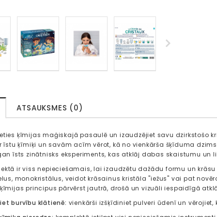
ATSAUKSMES (0)
eties ķīmijas maģiskajā pasaulē un izaudzējiet savu dzirkstošo kri
ar īstu ķīmiķi un savām acīm vērot, kā no vienkārša šķīduma dzim
 gan īsts zinātnisks eksperiments, kas atklāj dabas skaistumu un 
ktā ir viss nepieciešamais, lai izaudzētu dažādu formu un krāsu kr
elus, monokristālus, veidot krāsainus kristāla "iežus" vai pat novērot t
ķīmijas principus pārvērst jautrā, drošā un vizuāli iespaidīgā atklāj
iet burvību klātienē:
vienkārši izšķīdiniet pulveri ūdenī un vērojiet,