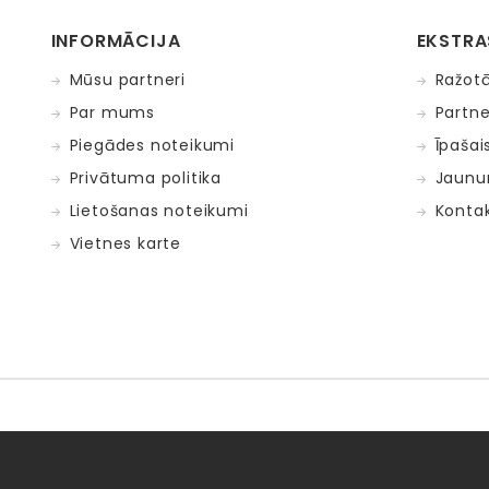
INFORMĀCIJA
EKSTRA
Mūsu partneri
Ražotā
Par mums
Partne
Piegādes noteikumi
Īpašai
Privātuma politika
Jaunu
Lietošanas noteikumi
Kontak
Vietnes karte
Fat Brain Toys
Goula
KOSMOS
Lucy&Leo
Me
ntosphère