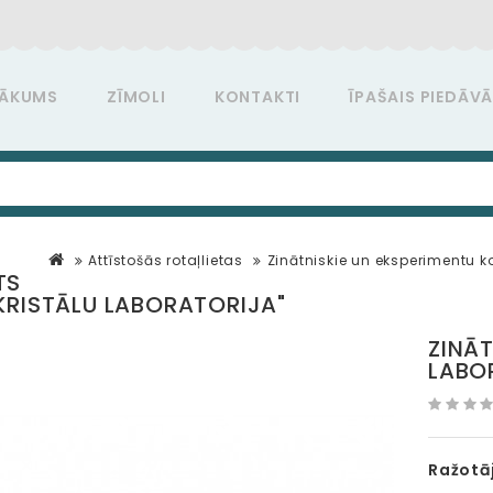
ĀKUMS
ZĪMOLI
KONTAKTI
ĪPAŠAIS PIEDĀV
Attīstošās rotaļlietas
Zinātniskie un eksperimentu k
TS
KRISTĀLU LABORATORIJA"
ZINĀ
LABO
Ražotāj