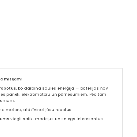
 misijām!
 robotus
, ko darbina saules enerģija — baterijas nav
ules paneli, elektromotoru un pārnesumiem. Pēc tam
Visumam.
na motoru, atdzīvinot jūsu robotus.
jums viegli salikt modeļus un sniegs interesantus