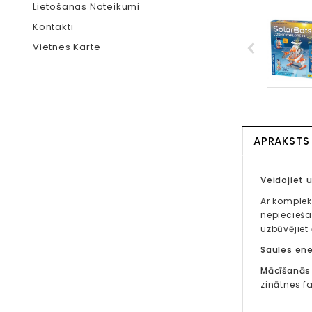
Lietošanas Noteikumi
Kontakti
Vietnes Karte
APRAKSTS
Veidojiet 
Ar komple
nepiecieša
uzbūvējiet
Saules ene
Mācīšanās 
zinātnes f