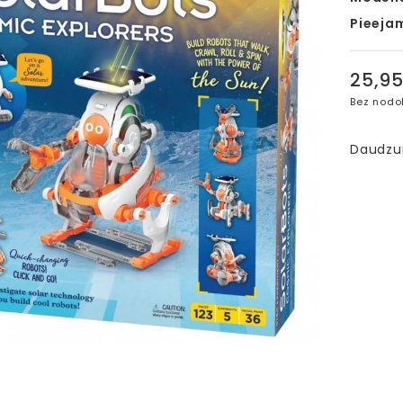
Pieeja
25,9
Bez nodo
Daudz