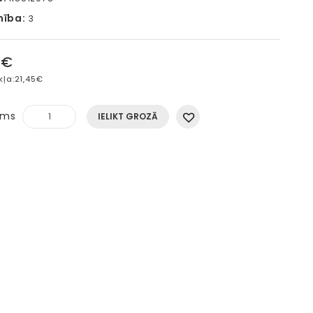
mība:
3
5€
kļa:
21,45€
ums
IELIKT GROZĀ