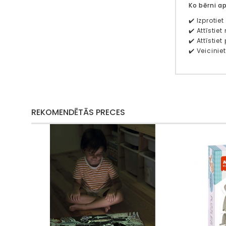
Ko bērni a
✔️ Izprotie
✔️ Attīsti
✔️ Attīsti
✔️ Veicini
REKOMENDĒTĀS PRECES