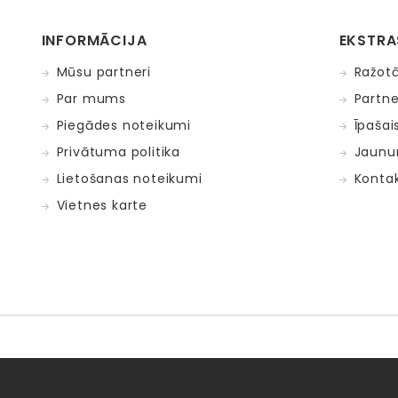
INFORMĀCIJA
EKSTRA
Mūsu partneri
Ražotā
Par mums
Partne
Piegādes noteikumi
Īpašai
Privātuma politika
Jaunu
Lietošanas noteikumi
Kontak
Vietnes karte
Fat Brain Toys
Goula
KOSMOS
Lucy&Leo
Me