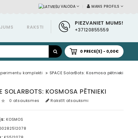
MANS PROFILS
VALODA
PIEZVANIET MUMS!
ĀJUMS
RAKSTI
+37120855559
0 PRECE(S) - 0,00€
sperimentu komplekti
SPACE SolarBots: Kosmosa pētnieki
E SOLARBOTS: KOSMOSA PĒTNIEKI
0 atsauksmes
Rakstīt atsauksmi
s:
KOSMOS
60282512078
s:
KS512078