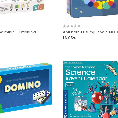
ā mīkla – Dzīvnieki
Apli bērnu uzlīmju spēle MO
16,95€