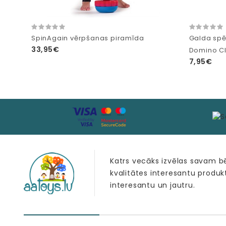
SpinAgain vērpšanas piramīda
Galda spē
33,95€
Domino Cl
7,95€
Katrs vecāks izvēlas savam 
kvalitātes interesantu produk
interesantu un jautru.