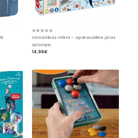
ON
Uzmanības mīkla – apdraudētie jūras
dzīvnieki
14,96€