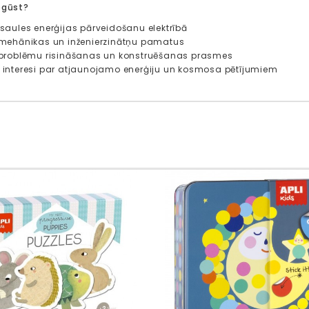
pgūst?
t saules enerģijas pārveidošanu elektrībā
et mehānikas un inženierzinātņu pamatus
et problēmu risināšanas un konstruēšanas prasmes
et interesi par atjaunojamo enerģiju un kosmosa pētījumiem