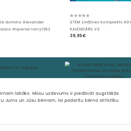
le domino Alexander
STEM zinātnes komplekts AD
assic Imperial Ivory1362
KALENDĀRS V3
39,95€
bērnam labāko. Mūsu uzdevums ir piedāvāt augstākās
tu Jums un Jūsu bērnam, lai padarītu bērna attīstību