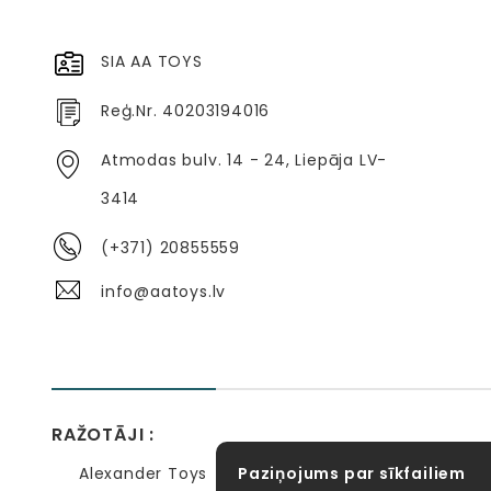
SIA AA TOYS
Reģ.Nr. 40203194016
Atmodas bulv. 14 - 24, Liepāja LV-
3414
(+371) 20855559
info@aatoys.lv
RAŽOTĀJI :
Alexander Toys
Paziņojums par sīkfailiem
APLI kids
Bibio
EBULOBO