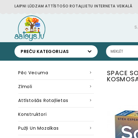
LAIPNI LŪDZAM ATTĪSTOŠO ROTAĻLIETU INTERNETA VEIKALĀ
S
PREČU KATEGORIJAS
SPACE SO
Pēc Vecuma
KOSMOSA 
Zīmoli
Attīstošās Rotaļlietas
Konstruktori
Pužļi Un Mozaīkas