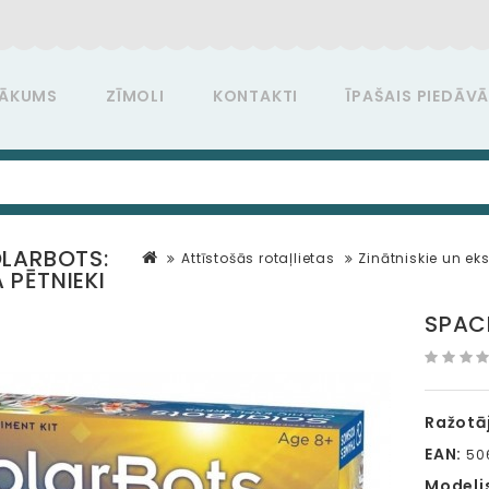
ĀKUMS
ZĪMOLI
KONTAKTI
ĪPAŠAIS PIEDĀV
LARBOTS:
Attīstošās rotaļlietas
Zinātniskie un ek
PĒTNIEKI
SPAC
Ražotāj
EAN:
50
Modeli