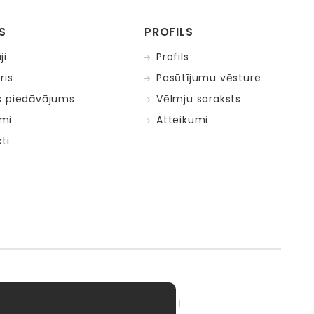
S
PROFILS
ji
Profils
ris
Pasūtījumu vēsture
s piedāvājums
Vēlmju saraksts
mi
Atteikumi
ti
adow Kids
MELI
MillaMinis