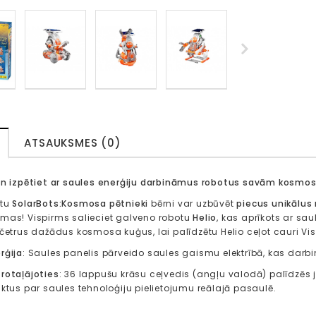
ATSAUKSMES (0)
un izpētiet ar saules enerģiju darbināmus robotus
savām kosmosa
ktu
SolarBots:
Kosmosa pētnieki
bērni var uzbūvēt
piecus unikālus
mas! Vispirms salieciet galveno robotu
Helio
, kas aprīkots ar sa
 četrus dažādus kosmosa kuģus, lai palīdzētu Helio ceļot cauri 
rģija
: Saules panelis pārveido saules gaismu elektrībā, kas darbi
rotaļājoties
: 36 lappušu krāsu ceļvedis (angļu valodā) palīdzēs 
aktus par saules tehnoloģiju pielietojumu reālajā pasaulē.