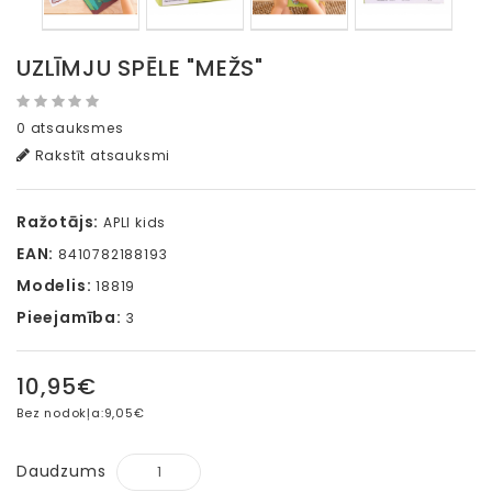
UZLĪMJU SPĒLE "MEŽS"
0 atsauksmes
Rakstīt atsauksmi
Ražotājs:
APLI kids
EAN:
8410782188193
Modelis:
18819
Pieejamība:
3
10,95€
Bez nodokļa:
9,05€
Daudzums