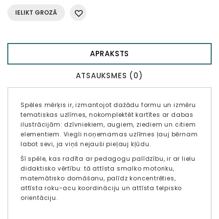
IELIKT GROZĀ
APRAKSTS
ATSAUKSMES (0)
Spēles mērķis ir, izmantojot dažādu formu un izmēru
tematiskas uzlīmes, nokomplektēt kartītes ar dabas
ilustrācijām: dzīvniekiem, augiem, ziediem un citiem
elementiem. Viegli noņemamas uzlīmes ļauj bērnam
labot sevi, ja viņš nejauši pieļauj kļūdu.
Šī spēle, kas radīta ar pedagogu palīdzību, ir ar lielu
didaktisko vērtību: tā attīsta smalko motoriku,
matemātisko domāšanu, palīdz koncentrēties,
attīsta roku-acu koordināciju un attīsta telpisko
orientāciju.