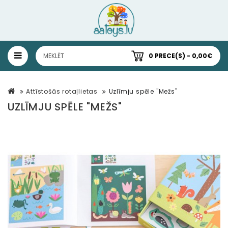
0 PRECE(S) - 0,00€
Attīstošās rotaļlietas
Uzlīmju spēle "Mežs"
UZLĪMJU SPĒLE "MEŽS"