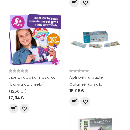
Jixelz radošā mozaīka
Apli bērnu puzle
"Burvju dzīvnieki"
Galamērķa sala
15,95€
(1250 g.)
17,94€