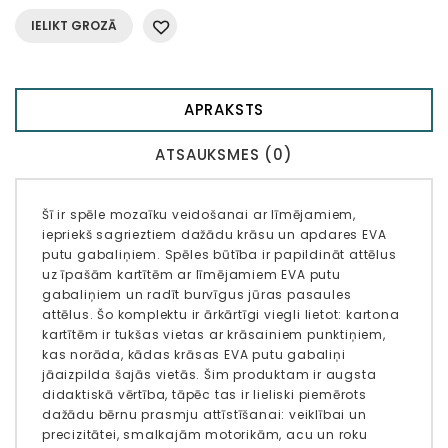
IELIKT GROZĀ
APRAKSTS
ATSAUKSMES (0)
Šī ir spēle mozaīku veidošanai ar līmējamiem,
iepriekš sagrieztiem dažādu krāsu un apdares EVA
putu gabaliņiem. Spēles būtība ir papildināt attēlus
uz īpašām kartītēm ar līmējamiem EVA putu
gabaliņiem un radīt burvīgus jūras pasaules
attēlus. Šo komplektu ir ārkārtīgi viegli lietot: kartona
kartītēm ir tukšas vietas ar krāsainiem punktiņiem,
kas norāda, kādas krāsas EVA putu gabaliņi
jāaizpilda šajās vietās. Šim produktam ir augsta
didaktiskā vērtība, tāpēc tas ir lieliski piemērots
dažādu bērnu prasmju attīstīšanai: veiklībai un
precizitātei, smalkajām motorikām, acu un roku