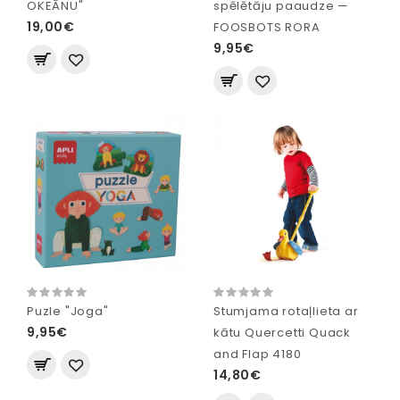
OKEĀNU"
spēlētāju paaudze —
19,00€
FOOSBOTS RORA
9,95€
Puzle "Joga"
Stumjama rotaļlieta ar
9,95€
kātu Quercetti Quack
and Flap 4180
14,80€