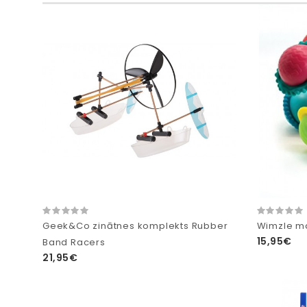
Geek&Co zinātnes komplekts Rubber
Wimzle ma
15,95€
Band Racers
21,95€