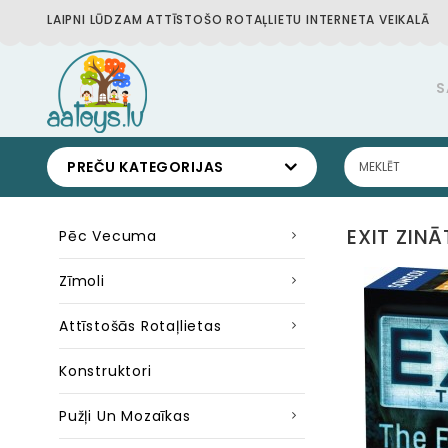
LAIPNI LŪDZAM ATTĪSTOŠO ROTAĻLIETU INTERNETA VEIKALĀ
S
PREČU KATEGORIJAS
EXIT ZIN
Pēc Vecuma
Zīmoli
Attīstošās Rotaļlietas
Konstruktori
Pužļi Un Mozaīkas