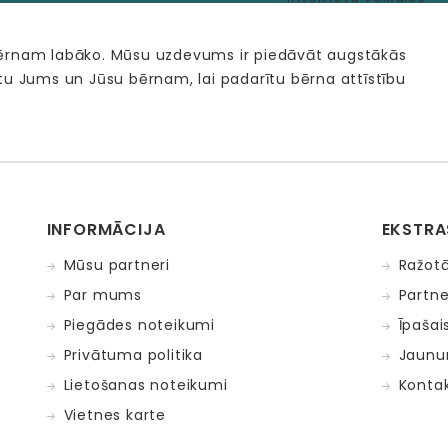
bērnam labāko. Mūsu uzdevums ir piedāvāt augstākās
tu Jums un Jūsu bērnam, lai padarītu bērna attīstību
INFORMĀCIJA
EKSTRA
Mūsu partneri
Ražotā
Par mums
Partne
Piegādes noteikumi
Īpašai
Privātuma politika
Jaunu
Lietošanas noteikumi
Kontak
Vietnes karte