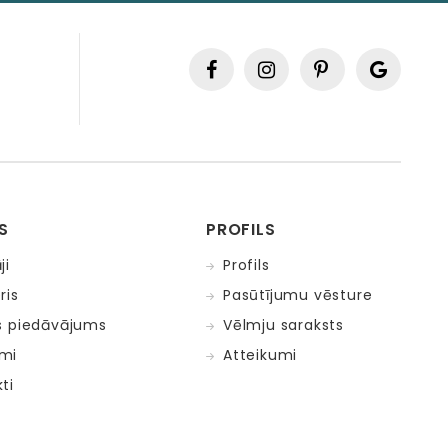
S
PROFILS
ji
Profils
ris
Pasūtījumu vēsture
s piedāvājums
Vēlmju saraksts
mi
Atteikumi
ti