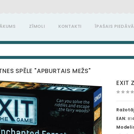
ĀKUMS
ZĪMOLI
KONTAKTI
ĪPAŠAIS PIEDĀV
ĀTNES SPĒLE "APBURTAIS MEŽS"
EXIT 
Ražotāj
EAN:
81
Modeli