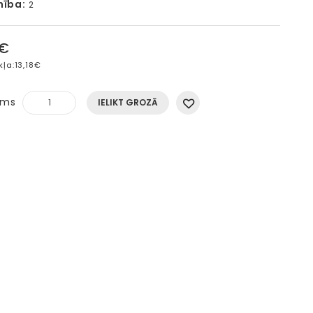
mība:
2
5€
kļa:
13,18€
ums
IELIKT GROZĀ