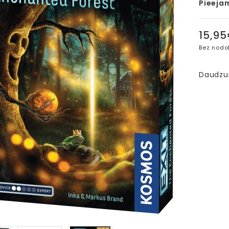
Pieeja
15,9
Bez nodo
Daudz