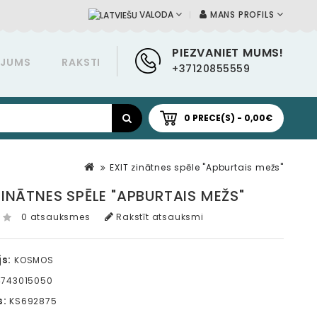
MANS PROFILS
VALODA
PIEZVANIET MUMS!
ĀJUMS
RAKSTI
+37120855559
0 PRECE(S) - 0,00€
EXIT zinātnes spēle "Apburtais mežs"
ZINĀTNES SPĒLE "APBURTAIS MEŽS"
0 atsauksmes
Rakstīt atsauksmi
s:
KOSMOS
4743015050
s:
KS692875