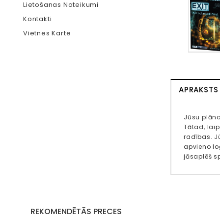
Lietošanas Noteikumi
Kontakti
Vietnes Karte
APRAKSTS
Jūsu plāno
Tātad, lai
radības. Jū
apvieno loģ
jāsaplēš sp
REKOMENDĒTĀS PRECES