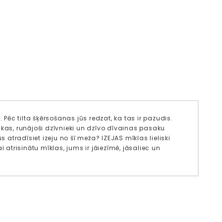
ēc tilta šķērsošanas jūs redzat, ka tas ir pazudis.
akas, runājoši dzīvnieki un dzīvo dīvainas pasaku
s atradīsiet izeju no šī meža? IZEJAS mīklas lieliski
ai atrisinātu mīklas, jums ir jāiezīmē, jāsaliec un