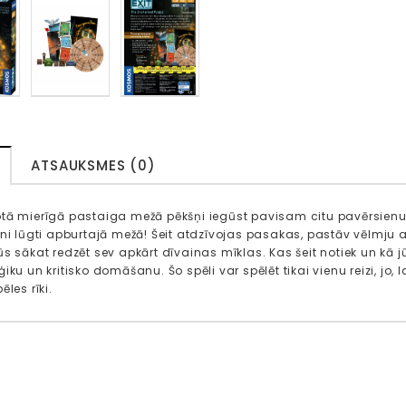
ATSAUKSMES (0)
tā mierīgā pastaiga mežā pēkšņi iegūst pavisam citu pavērsienu. P
pni lūgti apburtajā mežā! Šeit atdzīvojas pasakas, pastāv vēlmju 
s sākat redzēt sev apkārt dīvainas mīklas. Kas šeit notiek un kā jū
iku un kritisko domāšanu. Šo spēli var spēlēt tikai vienu reizi, jo, l
ēles rīki.