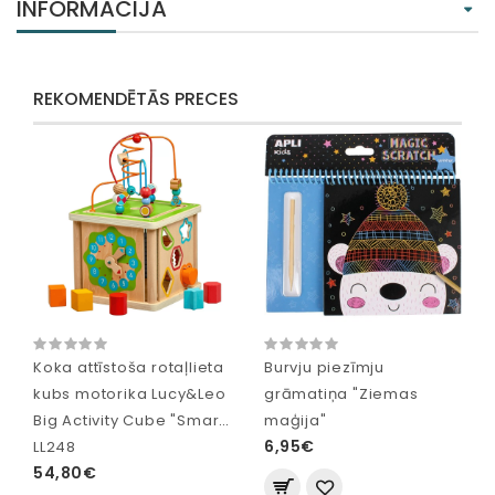
INFORMĀCIJA
REKOMENDĒTĀS PRECES
Koka attīstoša rotaļlieta
Burvju piezīmju
kubs motorika Lucy&Leo
grāmatiņa "Ziemas
Big Activity Cube "Smart"
maģija"
6,95€
LL248
54,80€