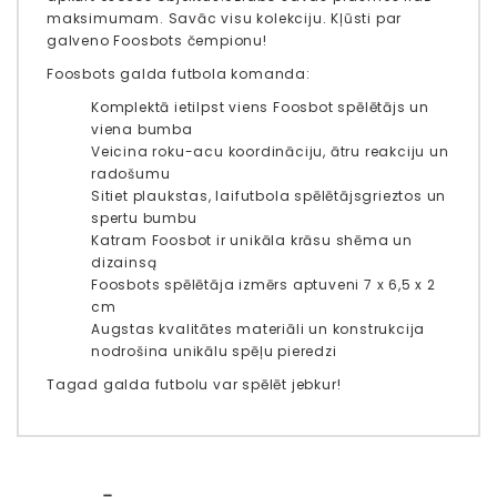
maksimumam. Savāc visu kolekciju. Kļūsti par
galveno Foosbots čempionu!
Foosbots galda futbola komanda:
Komplektā ietilpst viens Foosbot spēlētājs un
viena bumba
Veicina roku-acu koordināciju, ātru reakciju un
radošumu
Sitiet plaukstas, lai
futbola spēlētājs
grieztos un
spertu bumbu
Katram Foosbot ir unikāla krāsu shēma un
dizains
ą
Foosbots spēlētāja izmērs aptuveni 7 x 6,5 x 2
cm
Augstas kvalitātes materiāli un konstrukcija
nodrošina unikālu spēļu pieredzi
Tagad galda futbolu var spēlēt jebkur!