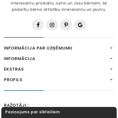
interesantu produktu Jums un Jūsu bērnam, lai
padarītu bērna attīstību interesantu un jautru.
INFORMĀCIJA PAR UZŅĒMUMU
INFORMĀCIJA
EKSTRAS
PROFILS
RAŽOTĀJI :
Paziņojums par sīkfailiem
Alexander Toys
APLI kids
Bibio
EBULOBO