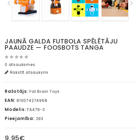
JAUNĀ GALDA FUTBOLA SPĒLĒTĀJU
PAAUDZE — FOOSBOTS TANGA
0 atsauksmes
Rakstīt atsauksmi
Ražotājs:
Fat Brain Toys
EAN:
810074274968
Modelis:
FA479-3
Pieejamība:
293
9,95€