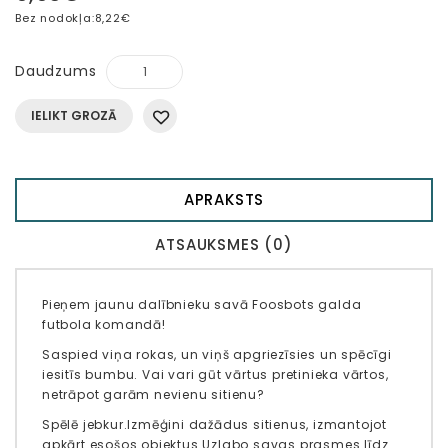
Bez nodokļa:
8,22€
Daudzums
IELIKT GROZĀ
APRAKSTS
ATSAUKSMES (0)
Pieņem jaunu dalībnieku savā Foosbots galda
futbola komandā!
Saspied viņa rokas, un viņš apgriezīsies un spēcīgi
iesitīs bumbu. Vai vari gūt vārtus pretinieka vārtos,
netrāpot garām nevienu sitienu?
Spēlē jebkur.
Izmēģini dažādus sitienus, izmantojot
apkārt esošos objektus.
Uzlabo savas prasmes līdz