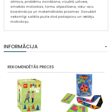
atmiņa, problēmu risināšana, vizuālā uztvere,
smalkās motorikas, formu atpazīšana, roku-acu
koordinācija un matemātiskās prasmes. Savukārt
veiksmīgi salikta puzle dod pašapziņu un iekšēju
motivāciju.
INFORMĀCIJA
REKOMENDĒTĀS PRECES