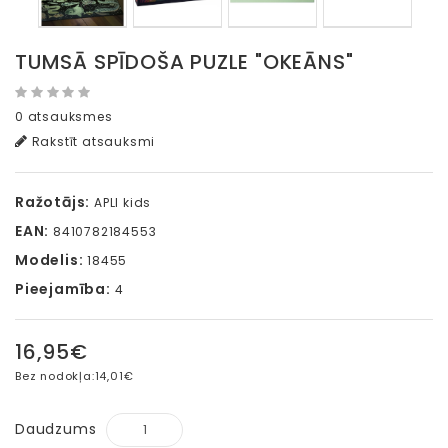
TUMSĀ SPĪDOŠA PUZLE "OKEĀNS"
0 atsauksmes
Rakstīt atsauksmi
Ražotājs:
APLI kids
EAN:
8410782184553
Modelis:
18455
Pieejamība:
4
16,95€
Bez nodokļa:
14,01€
Daudzums