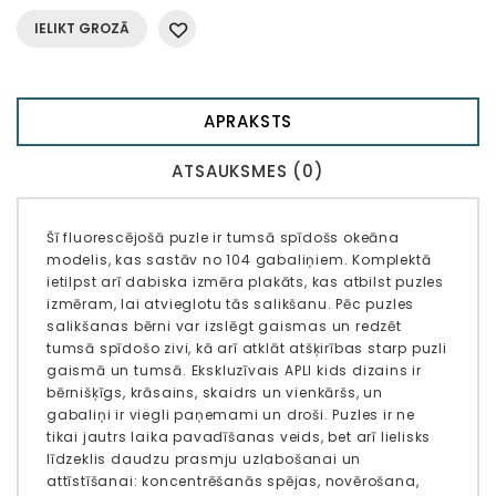
IELIKT GROZĀ
APRAKSTS
ATSAUKSMES (0)
Šī fluorescējošā puzle ir tumsā spīdošs okeāna
modelis, kas sastāv no 104 gabaliņiem. Komplektā
ietilpst arī dabiska izmēra plakāts, kas atbilst puzles
izmēram, lai atvieglotu tās salikšanu. Pēc puzles
salikšanas bērni var izslēgt gaismas un redzēt
tumsā spīdošo zivi, kā arī atklāt atšķirības starp puzli
gaismā un tumsā. Ekskluzīvais APLI kids dizains ir
bērnišķīgs, krāsains, skaidrs un vienkāršs, un
gabaliņi ir viegli paņemami un droši. Puzles ir ne
tikai jautrs laika pavadīšanas veids, bet arī lielisks
līdzeklis daudzu prasmju uzlabošanai un
attīstīšanai: koncentrēšanās spējas, novērošana,