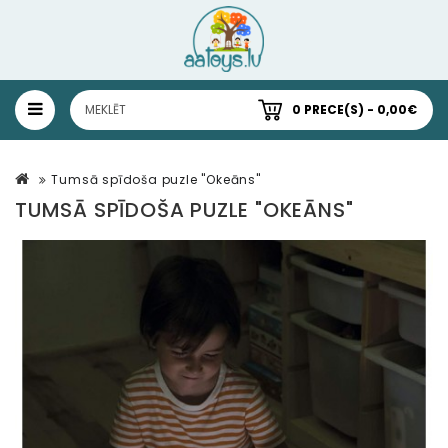
0 PRECE(S) - 0,00€
Tumsā spīdoša puzle "Okeāns"
TUMSĀ SPĪDOŠA PUZLE "OKEĀNS"