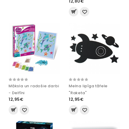
12,80€
Māksla un radošie darbi
Melna lipīga tāfele
- Delfīni
"Raketa"
12,95€
12,95€