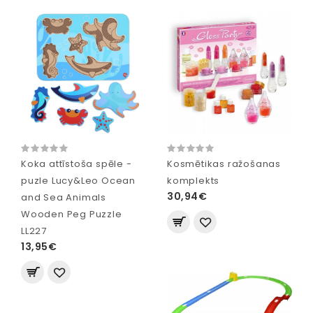
Koka attīstoša spēle -
Kosmētikas ražošanas
puzle Lucy&Leo Ocean
komplekts
30,94€
and Sea Animals
Wooden Peg Puzzle
LL227
13,95€