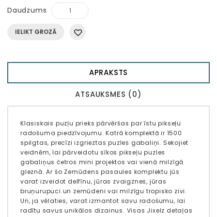
Daudzums
IELIKT GROZĀ
APRAKSTS
ATSAUKSMES (0)
Klasiskais puzļu prieks pārvēršas par īstu pikseļu
radošuma piedzīvojumu. Katrā komplektā ir 1500
spilgtas, precīzi izgrieztas puzles gabaliņi. Sekojiet
veidnēm, lai pārveidotu sīkos pikseļu puzles
gabaliņus četros mini projektos vai vienā milzīgā
gleznā. Ar šo Zemūdens pasaules komplektu jūs
varat izveidot delfīnu, jūras zvaigznes, jūras
bruņurupuci un zemūdeni vai milzīgu tropisko zivi.
Un, ja vēlaties, varat izmantot savu radošumu, lai
radītu savus unikālos dizainus. Visas Jixelz detaļas