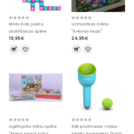
Möbi Kids jautra
Uzmanības mīkla
skaitīšanas spēle
"Krēslas fejas"
19,95€
24,95€
Izglītojoša mīklu spēle
SiBi pludmales rotaļu-
"Mana pirmā koka
smilšu komplekts (tirkīza