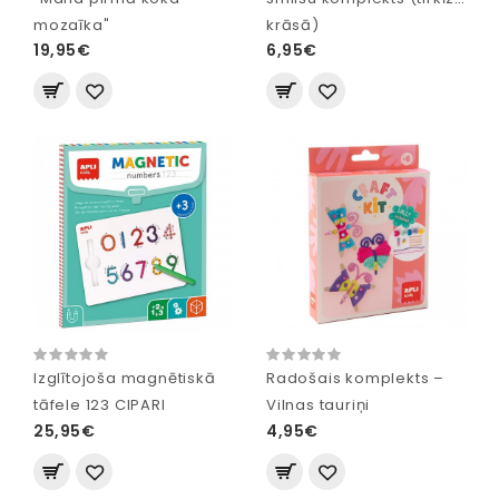
mozaīka"
krāsā)
19,95€
6,95€
Izglītojoša magnētiskā
Radošais komplekts –
tāfele 123 CIPARI
Vilnas tauriņi
25,95€
4,95€