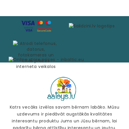
Katrs vecāks izvēlas savam bērnam labāko. Mūsu
uzdevums ir piedāvāt augstākās kvalitātes
interesantu produktu Jums un Jūsu bērnam, lai
padarītu bērna attīstību interesantu un jautru.