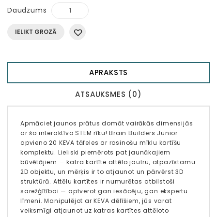
Daudzums
IELIKT GROZĀ
APRAKSTS
ATSAUKSMES (0)
Apmāciet jaunos prātus domāt vairākās dimensijās
ar šo interaktīvo STEM rīku! Brain Builders Junior
apvieno 20 KEVA tāfeles ar rosinošu mīklu kartīšu
komplektu. Lieliski piemērots pat jaunākajiem
būvētājiem — katra kartīte attēlo jautru, atpazīstamu
2D objektu, un mērķis ir to atjaunot un pārvērst 3D
struktūrā. Attēlu kartītes ir numurētas atbilstoši
sarežģītībai — aptverot gan iesācēju, gan ekspertu
līmeni. Manipulējot ar KEVA dēlīšiem, jūs varat
veiksmīgi atjaunot uz katras kartītes attēloto