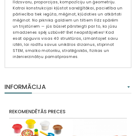
līdzsvaru, proporcijas, kompozīciju un ģeometriju.
Katrai konstrukcijai kļūstot sarežģītākai, pacietība un
pārliecība tiek iegūta, mēģinot, kļūdoties un atkārtoti
mēģinot. No piknika galdiem un tiltiem līdz spārēm
un trijstūriem — jūs būsiet pārsteigti par to, ko jūsu
smadzenes spēj uzbūvēt! Bet neapstājieties! Kad
esat apguvis visas 40 struktūras, izmantojiet savu
iztēli, lai radītu savus unikālos dizainus, stiprinot
STEM, smalko motoriku, stratēģiskās, fizikas un
inženierzinātņu pamatprasmes.
INFORMĀCIJA
REKOMENDĒTĀS PRECES