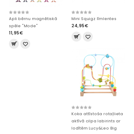
Apli bērnu magnētiskā
Mini Squigz līmlentes
24,95€
spēle "Mode"
11,95€
Koka attīstoša rotaļlieta
aktīvā cilpa labirints ar
lodītēm Lucy&Leo Big