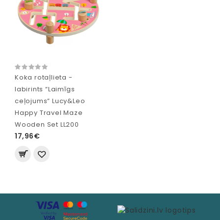
Koka rotaļlieta -
labirints “Laimīgs
ceļojums” Lucy&Leo
Happy Travel Maze
Wooden Set LL200
17,96€