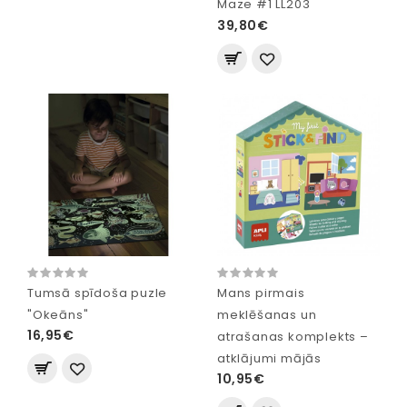
Maze #1 LL203
39,80€
Tumsā spīdoša puzle
Mans pirmais
"Okeāns"
meklēšanas un
16,95€
atrašanas komplekts –
atklājumi mājās
10,95€