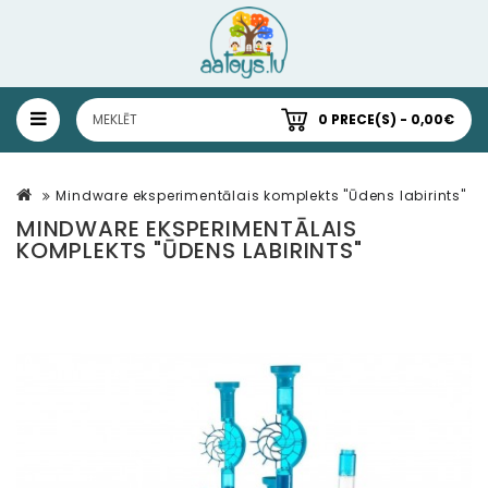
0 PRECE(S) - 0,00€
Mindware eksperimentālais komplekts "Ūdens labirints"
MINDWARE EKSPERIMENTĀLAIS
KOMPLEKTS "ŪDENS LABIRINTS"