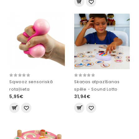
Sqwooz sensoriskā
Skaņas atpazīšanas
rotaļlieta
spēle - Sound Lotto
5,95€
31,94€