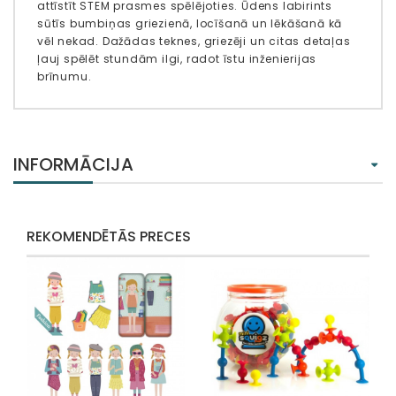
attīstīt STEM prasmes spēlējoties. Ūdens labirints
sūtīs bumbiņas griezienā, locīšanā un lēkāšanā kā
vēl nekad. Dažādas teknes, griezēji un citas detaļas
ļauj spēlēt stundām ilgi, radot īstu inženierijas
brīnumu.
INFORMĀCIJA
REKOMENDĒTĀS PRECES