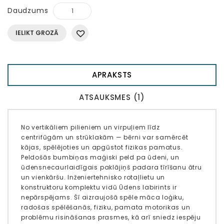
Daudzums
IELIKT GROZĀ
APRAKSTS
ATSAUKSMES (1)
No vertikāliem pilieniem un virpuļiem līdz
centrifūgām un strūklakām — bērni var samērcēt
kājas, spēlējoties un apgūstot fizikas pamatus.
Peldošās bumbiņas maģiski peld pa ūdeni, un
ūdensnecaurlaidīgais paklājiņš padara tīrīšanu ātru
un vienkāršu. Inženiertehnisko rotaļlietu un
konstruktoru komplektu vidū Ūdens labirints ir
nepārspējams. Šī aizraujošā spēle māca loģiku,
radošas spēlēšanās, fiziku, pamata motorikas un
problēmu risināšanas prasmes, kā arī sniedz iespēju