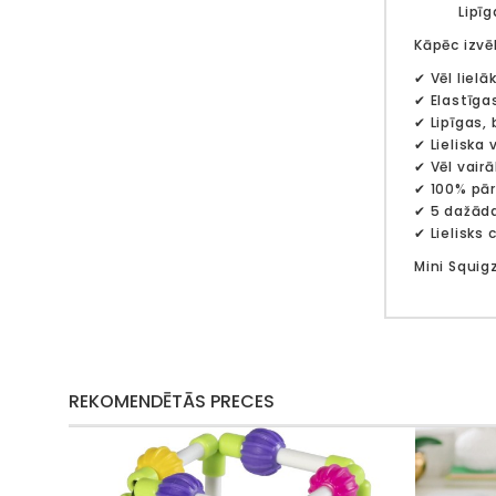
Lipī
Kāpēc izvē
✔
Vēl lielā
✔
Elastīga
✔
Lipīgas,
✔
Lieliska
✔
Vēl vair
✔
100% pār
✔
5 dažāda
✔
Lielisks
Mini Squig
REKOMENDĒTĀS PRECES