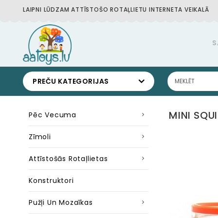
LAIPNI LŪDZAM ATTĪSTOŠO ROTAĻLIETU INTERNETA VEIKALĀ
S
PREČU KATEGORIJAS
MINI SQU
Pēc Vecuma
Zīmoli
Attīstošās Rotaļlietas
Konstruktori
Pužļi Un Mozaīkas