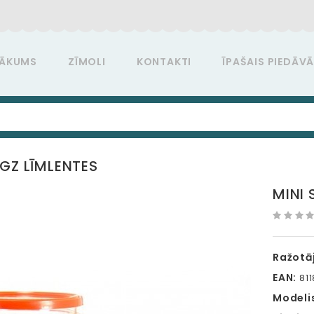
ĀKUMS
ZĪMOLI
KONTAKTI
ĪPAŠAIS PIEDĀV
IGZ LĪMLENTES
MINI 
Ražotāj
EAN:
81
Modeli