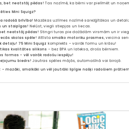
ga, bet neatstāj pēdas!
Tas nozīmē, ka bērni var pielīmēt un noņemt
lēties Mini Squigz?
ka radošā brīvība!
Mazākas uzlīmes nozīmē sarežģītākas un detaliz
s un staipīgas!
Nelūst, viegli stiepjas un liecas.
 bet neatstāj pēdas!
Stingri turas pie dažādām virsmām un ir vi
 vecās skolas spēle!
Attīsta
smalko motoriku prasmes
, veicina sen
āk detaļu!
75 Mini Squigz
komplekts – vairāk formu un krāsu!
tikas kvalitātes silikons
– bez BPA un lateksa, drošs bērniem.
s formas – vēl vairāk radošu iespēju!
 ceļojumu biedrs!
Jautras spēles mājās, automašīnā vai birojā.
z – mazāki, smalkāki un vēl jautrāki lipīgie našķi radošiem prātie