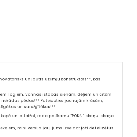
**novatorisks un jautrs uzlīmju konstruktors**, kas
diem, logiem, vannas istabas sienām, dēļiem un citām
 nekādas pēdas!** Pateicoties jaunajām krāsām,
dīgākas un sarežģītākas!**
s kopā un, atlaižot, rada patīkamu "POKŠ!" skaņu. skaņa
kņiem, mini versija ļauj jums izveidot
ļoti detalizētus