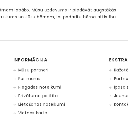
bērnam labāko. Mūsu uzdevums ir piedāvāt augstākās
tu Jums un Jūsu bērnam, lai padarītu bērna attīstību
INFORMĀCIJA
EKSTRA
Mūsu partneri
Ražotā
Par mums
Partne
Piegādes noteikumi
Īpašai
Privātuma politika
Jaunu
Lietošanas noteikumi
Kontak
Vietnes karte