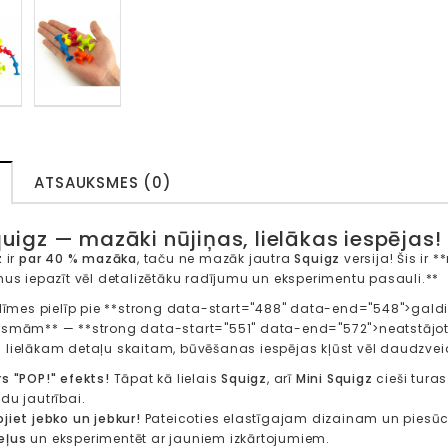
ATSAUKSMES (0)
quigz — mazāki nūjiņas, lielākas iespējas!
z
ir
par 40 % mazāka
, taču ne mazāk jautra
Squigz
versija! Šis ir 
nus iepazīt vēl detalizētāku radījumu un eksperimentu pasauli.**
zlīmes pielīp pie **strong data-start="488" data-end="548">gal
rsmām** — **strong data-start="551" data-end="572">neatstājot
lielākam detaļu skaitam, būvēšanas iespējas kļūst vēl daudzvei
rs "POP!" efekts!
Tāpat kā lielais
Squigz
, arī
Mini Squigz
cieši tura
du jautrībai.
jiet jebko un jebkur!
Pateicoties elastīgajam dizainam un piesūce
eļus
un eksperimentēt ar jauniem izkārtojumiem.