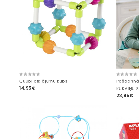
Quubi atklājumu kubs
Pašdarinā
14,95€
KUKAIŅU 
23,95€