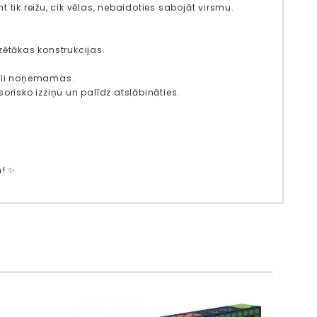
 tik reižu, cik vēlas, nebaidoties sabojāt virsmu.
ētākas konstrukcijas.
egli noņemamas.
sorisko izziņu un palīdz atslābināties.
m!
✨