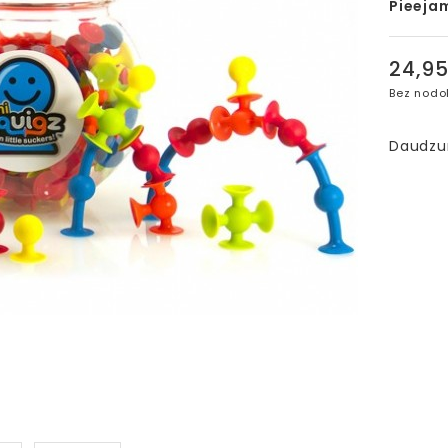
Pieeja
24,9
Bez nodo
Daudz