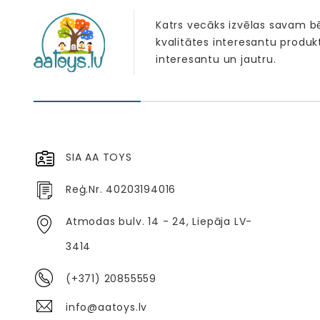
Katrs vecāks izvēlas savam 
kvalitātes interesantu produk
interesantu un jautru.
SIA AA TOYS
Reģ.Nr. 40203194016
Atmodas bulv. 14 - 24, Liepāja LV-
3414
(+371) 20855559
info@aatoys.lv