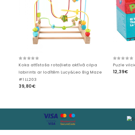
Koka attīstoša rotaļlieta aktīvā cilpa
Puzle vilc
12,39€
labirints ar lodītēm Lucy&Leo Big Maze
#1 LL203
39,80€