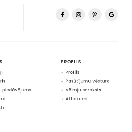
S
PROFILS
ji
Profils
ris
Pasūtījumu vēsture
s piedāvājums
Vēlmju saraksts
mi
Atteikumi
ti