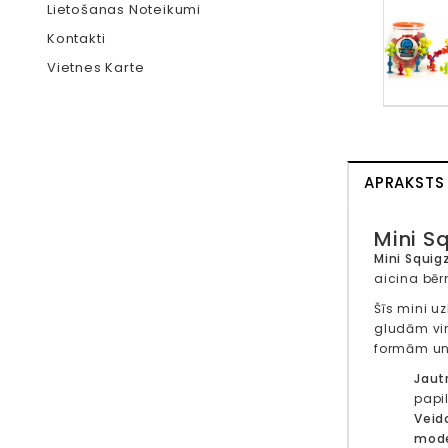
Lietošanas Noteikumi
Kontakti
Vietnes Karte
APRAKSTS
Mini S
Mini Squig
aicina bēr
Šīs mini u
gludām vi
formām un 
Jaut
papil
Veido
mod