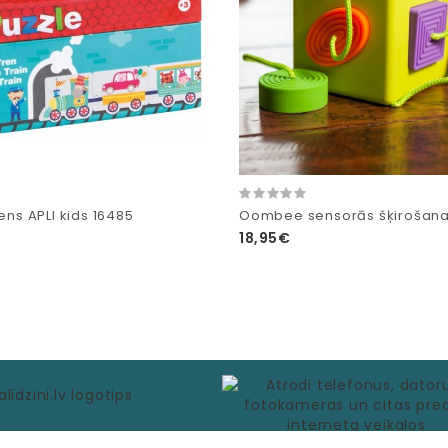
iens APLI kids 16485
Oombee sensorās šķirošana
18,95€