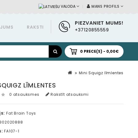
MANS PROFILS
VALODA
PIEZVANIET MUMS!
ĀJUMS
RAKSTI
+37120855559
0 PRECE(S) - 0,00€
Mini Squigz līmlentes
SQUIGZ LĪMLENTES
0 atsauksmes
Rakstīt atsauksmi
s:
Fat Brain Toys
1802020888
s:
FA107-1