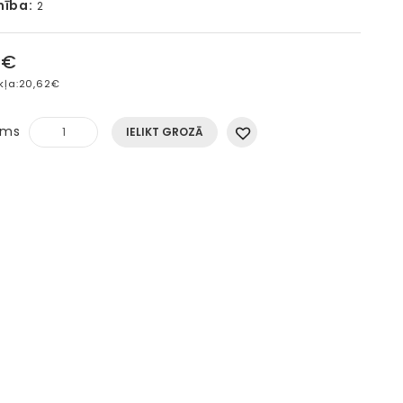
mība:
2
5€
kļa:
20,62€
ums
IELIKT GROZĀ