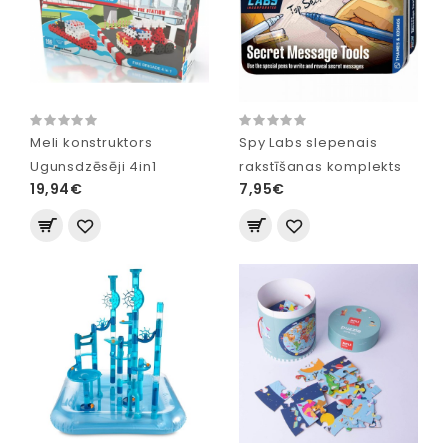
Meli konstruktors
Spy Labs slepenais
Ugunsdzēsēji 4in1
rakstīšanas komplekts
19,94€
7,95€