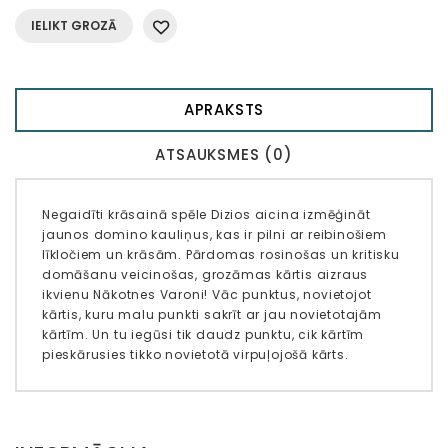
IELIKT GROZĀ
APRAKSTS
ATSAUKSMES (0)
Negaidīti krāsainā spēle Dizios aicina izmēģināt
jaunos domino kauliņus, kas ir pilni ar reibinošiem
līkločiem un krāsām. Pārdomas rosinošas un kritisku
domāšanu veicinošas, grozāmas kārtis aizraus
ikvienu Nākotnes Varoni! Vāc punktus, novietojot
kārtis, kuru malu punkti sakrīt ar jau novietotajām
kārtīm. Un tu iegūsi tik daudz punktu, cik kārtīm
pieskārusies tikko novietotā virpuļojošā kārts.