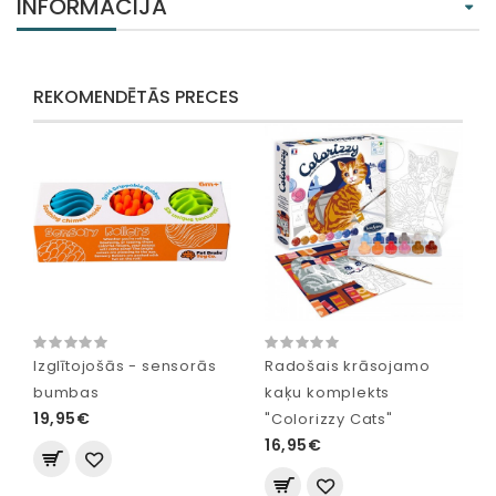
INFORMĀCIJA
REKOMENDĒTĀS PRECES
Izglītojošās - sensorās
Radošais krāsojamo
bumbas
kaķu komplekts
19,95€
"Colorizzy Cats"
16,95€