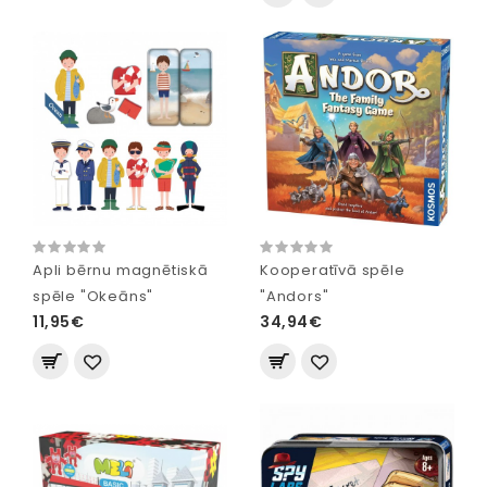
Apli bērnu magnētiskā
Kooperatīvā spēle
spēle "Okeāns"
"Andors"
11,95€
34,94€