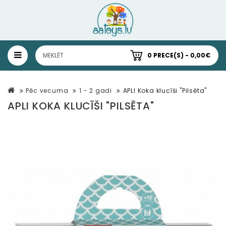
0 PRECE(S) - 0,00€
Pēc vecuma
1 - 2 gadi
APLI Koka klucīši "Pilsēta"
APLI KOKA KLUCĪŠI "PILSĒTA"