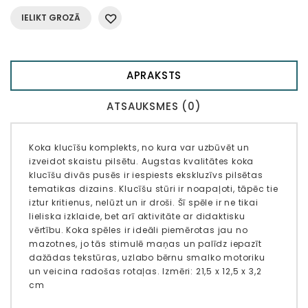
IELIKT GROZĀ
APRAKSTS
ATSAUKSMES (0)
Koka klucīšu komplekts, no kura var uzbūvēt un
izveidot skaistu pilsētu. Augstas kvalitātes koka
klucīšu divās pusēs ir iespiests ekskluzīvs pilsētas
tematikas dizains. Klucīšu stūri ir noapaļoti, tāpēc tie
iztur kritienus, nelūzt un ir droši. Šī spēle ir ne tikai
lieliska izklaide, bet arī aktivitāte ar didaktisku
vērtību. Koka spēles ir ideāli piemērotas jau no
mazotnes, jo tās stimulē maņas un palīdz iepazīt
dažādas tekstūras, uzlabo bērnu smalko motoriku
un veicina radošas rotaļas. Izmēri: 21,5 x 12,5 x 3,2
cm