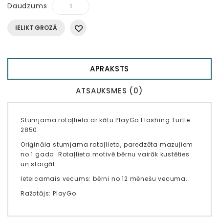
Daudzums
IELIKT GROZĀ
APRAKSTS
ATSAUKSMES (0)
Stumjama rotaļlieta ar kātu PlayGo Flashing Turtle
2850.
Oriģināla stumjama rotaļlieta, paredzēta mazuļiem
no 1 gada. Rotaļlieta motivē bērnu vairāk kustēties
un staigāt.
Ieteicamais vecums: bērni no 12 mēnešu vecuma.
Ražotājs: PlayGo.