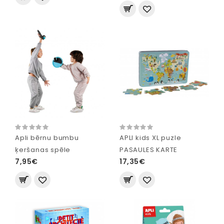
Apli bērnu bumbu
APLI kids XL puzle
ķeršanas spēle
PASAULES KARTE
7,95€
17,35€