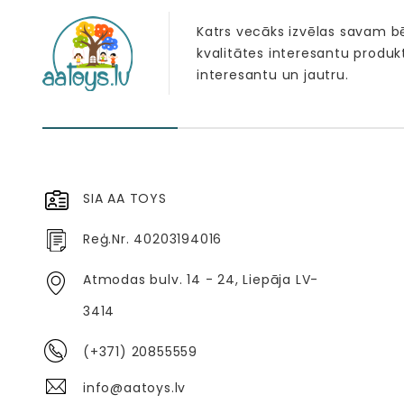
Katrs vecāks izvēlas savam 
kvalitātes interesantu produk
interesantu un jautru.
SIA AA TOYS
Reģ.Nr. 40203194016
Atmodas bulv. 14 - 24, Liepāja LV-
3414
(+371) 20855559
info@aatoys.lv