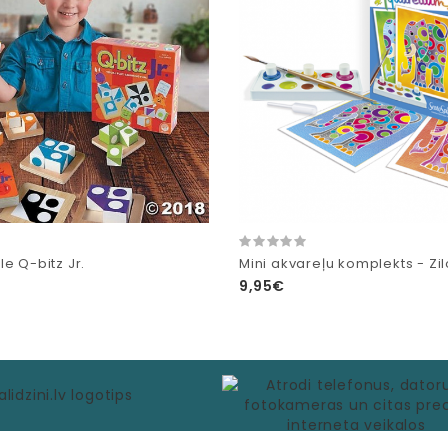
e Q-bitz Jr.
Mini akvareļu komplekts - Zil
9,95€