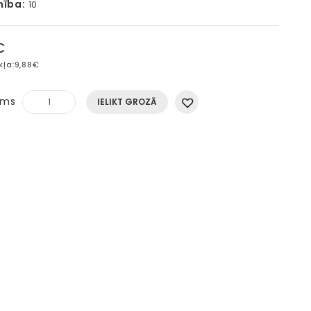
mība:
10
€
kļa:
9,88€
ums
IELIKT GROZĀ