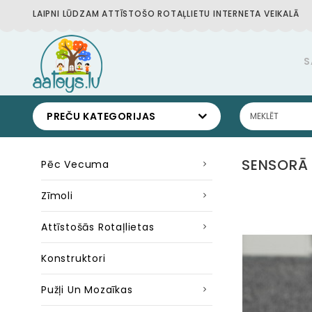
LAIPNI LŪDZAM ATTĪSTOŠO ROTAĻLIETU INTERNETA VEIKALĀ
S
PREČU KATEGORIJAS
SENSORĀ 
Pēc Vecuma
Zīmoli
Attīstošās Rotaļlietas
Konstruktori
Pužļi Un Mozaīkas