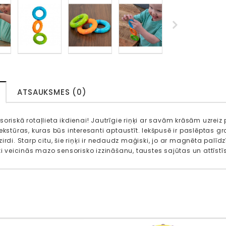
ATSAUKSMES (0)
oriskā rotaļlieta ikdienai! Jautrīgie riņķi ​​ar savām krāsām uzrei
ekstūras, kuras būs interesanti aptaustīt. Iekšpusē ir paslēptas gr
irdi. Starp citu, šie riņķi ​​ir nedaudz maģiski, jo ar magnēta palīd
ķi ​​veicinās mazo sensorisko izzināšanu, taustes sajūtas un attīst