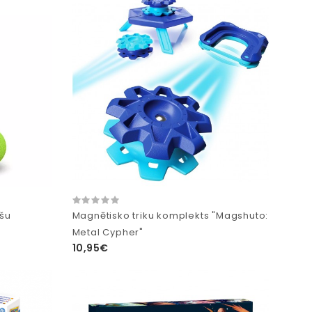
lšu
Magnētisko triku komplekts "Magshuto:
Metal Cypher"
10,95€