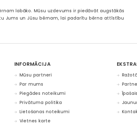
bērnam labāko. Mūsu uzdevums ir piedāvāt augstākās
tu Jums un Jūsu bērnam, lai padarītu bērna attīstību
INFORMĀCIJA
EKSTRA
Mūsu partneri
Ražotā
Par mums
Partne
Piegādes noteikumi
Īpašai
Privātuma politika
Jaunu
Lietošanas noteikumi
Kontak
Vietnes karte