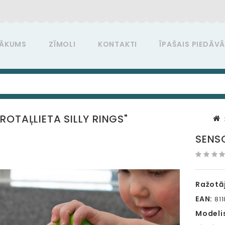
ĀKUMS
ZĪMOLI
KONTAKTI
ĪPAŠAIS PIEDĀV
ROTAĻLIETA SILLY RINGS"
SENSO
Ražotāj
EAN:
811
Modeli