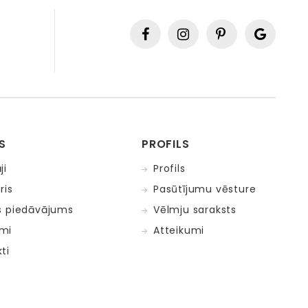
S
PROFILS
ji
Profils
ris
Pasūtījumu vēsture
s piedāvājums
Vēlmju saraksts
mi
Atteikumi
ti