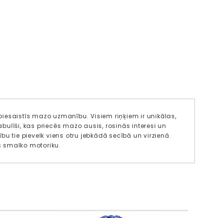
z piesaistīs mazo uzmanību. Visiem riņķiem ir unikālas,
abulīši, kas priecēs mazo ausis, rosinās interesi un
zību tie pievelk viens otru jebkādā secībā un virzienā.
īs smalko motoriku.