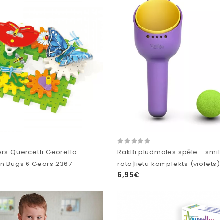
ors Quercetti Georello
RakBi pludmales spēle - smi
n Bugs 6 Gears 2367
rotaļlietu komplekts (violets)
6,95€