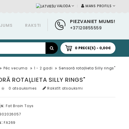
MANS PROFILS
VALODA
PIEZVANIET MUMS!
ĀJUMS
RAKSTI
+37120855559
0 PRECE(S) - 0,00€
Pēc vecuma
1 - 2 gadi
Sensorā rotaļlieta Silly rings"
RĀ ROTAĻLIETA SILLY RINGS"
0 atsauksmes
Rakstīt atsauksmi
s:
Fat Brain Toys
802026057
s:
FA269