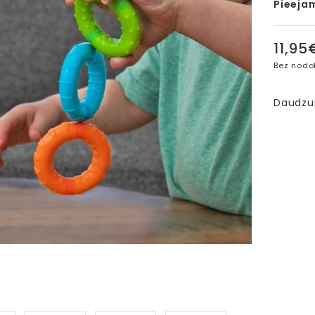
Pieeja
11,95
Bez nodo
Daudz