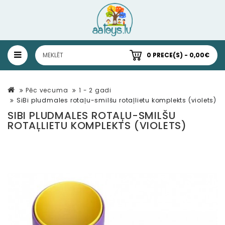
0 PRECE(S) - 0,00€
Pēc vecuma
1 - 2 gadi
SiBi pludmales rotaļu-smilšu rotaļlietu komplekts (violets)
SIBI PLUDMALES ROTAĻU-SMILŠU
ROTAĻLIETU KOMPLEKTS (VIOLETS)