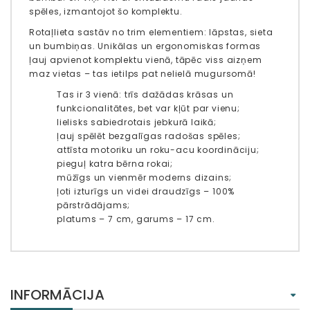
spēles, izmantojot šo komplektu.
Rotaļlieta sastāv no trim elementiem: lāpstas, sieta
un bumbiņas. Unikālas un ergonomiskas formas
ļauj apvienot komplektu vienā, tāpēc viss aizņem
maz vietas – tas ietilps pat nelielā mugursomā!
Tas ir 3 vienā: trīs dažādas krāsas un
funkcionalitātes, bet var kļūt par vienu;
lielisks sabiedrotais jebkurā laikā;
ļauj spēlēt bezgalīgas radošas spēles;
attīsta motoriku un roku-acu koordināciju;
pieguļ katra bērna rokai;
mūžīgs un vienmēr moderns dizains;
ļoti izturīgs un videi draudzīgs – 100%
pārstrādājams;
platums – 7 cm, garums – 17 cm.
INFORMĀCIJA