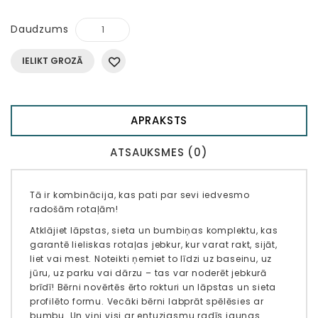
Daudzums
IELIKT GROZĀ
APRAKSTS
ATSAUKSMES (0)
Tā ir kombinācija, kas pati par sevi iedvesmo
radošām rotaļām!
Atklājiet lāpstas, sieta un bumbiņas komplektu, kas
garantē lieliskas rotaļas jebkur, kur varat rakt, sijāt,
liet vai mest. Noteikti ņemiet to līdzi uz baseinu, uz
jūru, uz parku vai dārzu – tas var noderēt jebkurā
brīdī! Bērni novērtēs ērto rokturi un lāpstas un sieta
profilēto formu. Vecāki bērni labprāt spēlēsies ar
bumbu. Un viņi visi ar entuziasmu radīs jaunas