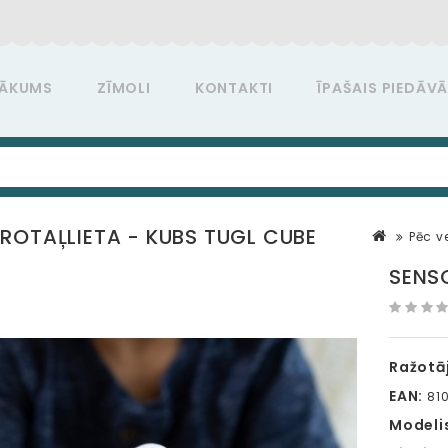
ĀKUMS
ZĪMOLI
KONTAKTI
ĪPAŠAIS PIEDĀV
ROTAĻLIETA - KUBS TUGL CUBE
Pēc 
SENS
Ražotāj
EAN:
810
Modeli