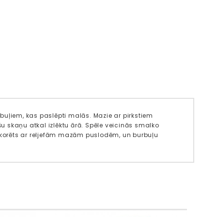
buļiem, kas paslēpti malās. Mazie ar pirkstiem
šu skaņu atkal izlēktu ārā. Spēle veicinās smalko
dekorēts ar reljefām mazām puslodēm, un burbuļu