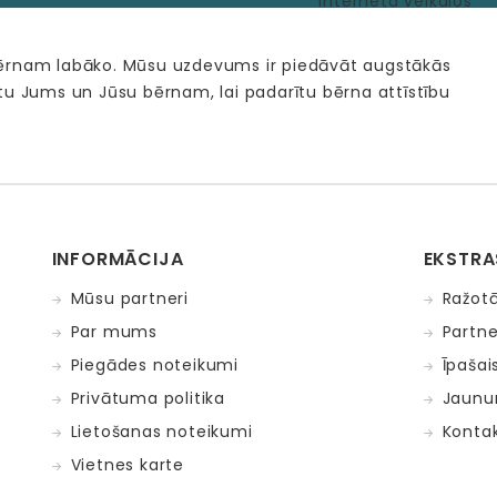
bērnam labāko. Mūsu uzdevums ir piedāvāt augstākās
tu Jums un Jūsu bērnam, lai padarītu bērna attīstību
INFORMĀCIJA
EKSTRA
Mūsu partneri
Ražotā
Par mums
Partne
Piegādes noteikumi
Īpašai
Privātuma politika
Jaunu
Lietošanas noteikumi
Kontak
Vietnes karte