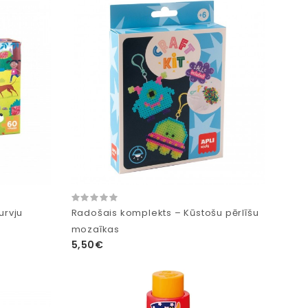
urvju
Radošais komplekts – Kūstošu pērlīšu
mozaīkas
5,50€