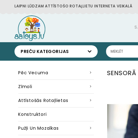
LAIPNI LŪDZAM ATTĪSTOŠO ROTAĻLIETU INTERNETA VEIKALĀ
S
PREČU KATEGORIJAS
SENSORĀ 
Pēc Vecuma
Zīmoli
Attīstošās Rotaļlietas
Konstruktori
Pužļi Un Mozaīkas