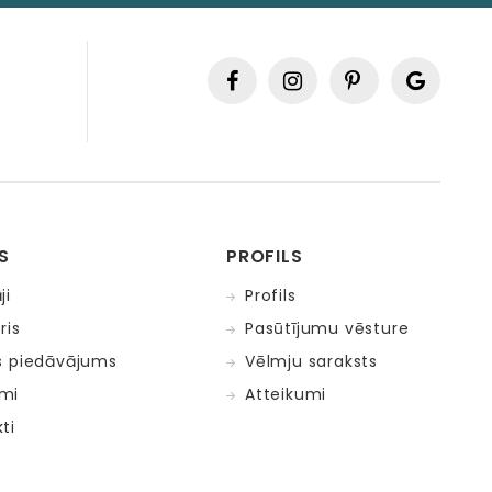
S
PROFILS
ji
Profils
ris
Pasūtījumu vēsture
s piedāvājums
Vēlmju saraksts
mi
Atteikumi
ti