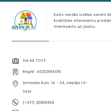
Katrs vecāks izvēlas savam 
kvalitātes interesantu produk
interesantu un jautru.
SIA AA TOYS
Reģ.Nr. 40203194016
Atmodas bulv. 14 - 24, Liepāja LV-
3414
(+371) 20855559