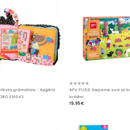
 mīksta grāmatiņa - Apģērb
APLI PUZLE Slepenie suņi ar b
LOBO E10043
brillēm
19,95€