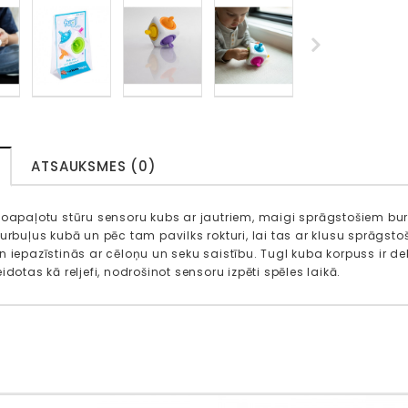
ATSAUKSMES (0)
noapaļotu stūru sensoru kubs ar jautriem, maigi sprāgstošiem bur
burbuļus kubā un pēc tam pavilks rokturi, lai tas ar klusu sprāgsto
n iepazīstinās ar cēloņu un seku saistību. Tugl kuba korpuss ir 
idotas kā reljefi, nodrošinot sensoru izpēti spēles laikā.