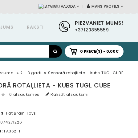
MANS PROFILS
VALODA
PIEZVANIET MUMS!
ĀJUMS
RAKSTI
+37120855559
0 PRECE(S) - 0,00€
vecuma
2 - 3 gadi
Sensorā rotaļlieta - kubs TUGL CUBE
ORĀ ROTAĻLIETA - KUBS TUGL CUBE
0 atsauksmes
Rakstīt atsauksmi
s:
Fat Brain Toys
074271226
s:
FA362-1