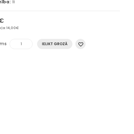
mība:
11
4€
kļa:
14,00€
ums
IELIKT GROZĀ