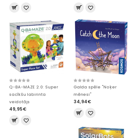
Q-BA-MAZE 2.0: Super
Galda spēle "Noķer
sacīkšu labirinta
mēnesi"
34,94€
veidotājs
49,95€