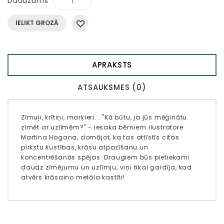
Daudzums
IELIKT GROZĀ
APRAKSTS
ATSAUKSMES (0)
Zīmuļi, krītiņi, marķieri... "Kā būtu, ja jūs mēģinātu
zīmēt ar uzlīmēm?" - iesaka bērniem ilustratore
Martina Hogana, domājot, ka tas attīstīs citas
pirkstu kustības, krāsu atpazīšanu un
koncentrēšanās spējas. Draugiem būs pietiekami
daudz zīmējumu un uzlīmju, viņi tikai gaidīja, kad
atvērs krāsaino metāla kastīti!