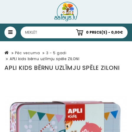
0 PRECE(S) - 0,00€
Pēc vecuma
3 - 5 gadi
APLI kids bērnu uzlīmju spēle ZILONI
APLI KIDS BĒRNU UZLĪMJU SPĒLE ZILONI