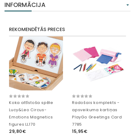
INFORMĀCIJA
REKOMENDĒTĀS PRECES
Koka attīstoša spēle
Radošais komplekts -
Lucy&Leo Circus-
apsveikuma kartiņas
Emotions Magnetics
PlayGo Greetings Card
figures LL170
7785
29,80€
15,95€