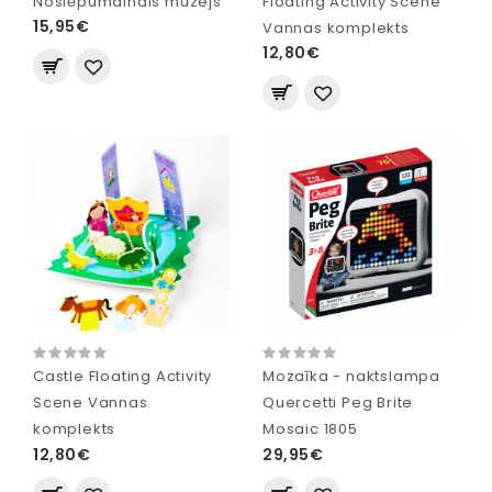
Noslēpumainais muzejs
Floating Activity Scene
15,95€
Vannas komplekts
12,80€
Castle Floating Activity
Mozaīka - naktslampa
Scene Vannas
Quercetti Peg Brite
komplekts
Mosaic 1805
12,80€
29,95€