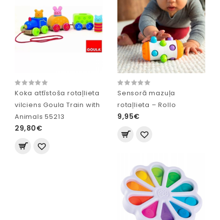
Koka attīstoša rotaļlieta
Sensorā mazuļa
vilciens Goula Train with
rotaļlieta – Rollo
9,95€
Animals 55213
29,80€