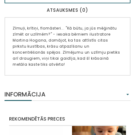
ATSAUKSMES (0)
Zīmuļi, krītiņi, flomāsteri... "Kā būtu, ja jūs mēģinātu
zīmēt ar uzlīmēm?" - iesaka bērniem ilustratore
Martina Hogana, domājot, ka tas attīstīs citas
pirkstu kustības, krāsu atpazīšanu un
koncentrēšanās spējas. Zīmējumu un uzlīmju pietiks
arī draugiem, viņi tikai gaidīja, kad šī krāsainā
metāla kaste tiks atvērta!
INFORMĀCIJA
REKOMENDĒTĀS PRECES