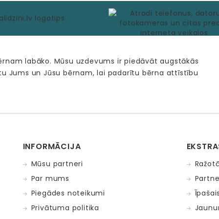
bērnam labāko. Mūsu uzdevums ir piedāvāt augstākās
tu Jums un Jūsu bērnam, lai padarītu bērna attīstību
INFORMĀCIJA
EKSTRA
Mūsu partneri
Ražotā
Par mums
Partne
Piegādes noteikumi
Īpašai
Privātuma politika
Jaunu