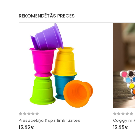
REKOMENDĒTĀS PRECES
Piesūcekņa Kupz līmkrūzītes
Coggy mī
15,95€
15,95€