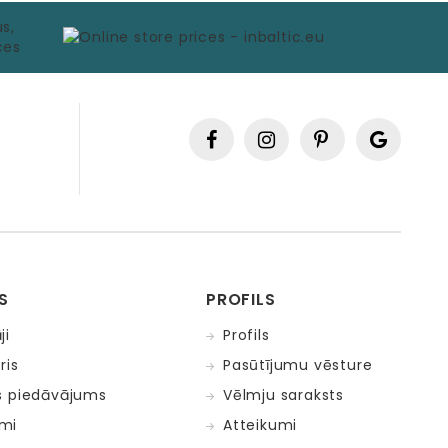
S
PROFILS
ji
Profils
ris
Pasūtījumu vēsture
s piedāvājums
Vēlmju saraksts
mi
Atteikumi