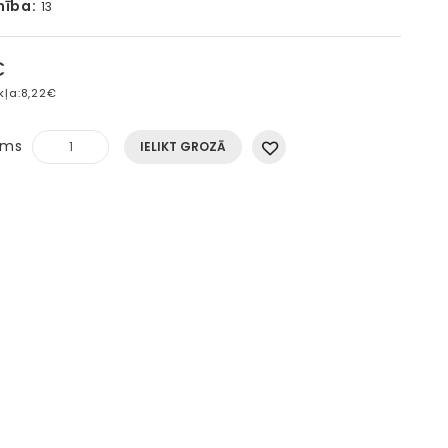
mība:
13
€
kļa:
8,22€
ums
IELIKT GROZĀ