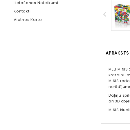
Lietošanas Noteikumi
Kontakti
Vietnes Karte
APRAKSTS
MELI MINIS
krāsainu m
MINIS rado
norādījumu
Daļiņu spi
arī 3D obj
MINIS kluc