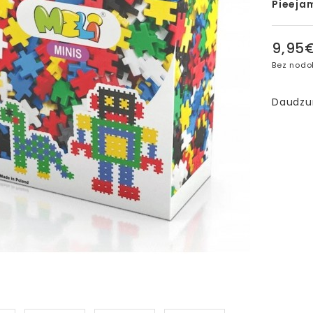
Pieeja
9,95
Bez nodo
Daudz