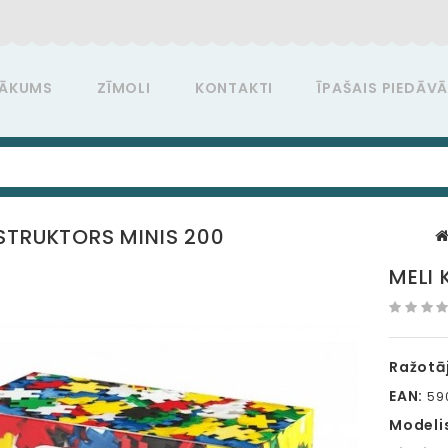
ĀKUMS
ZĪMOLI
KONTAKTI
ĪPAŠAIS PIEDĀV
STRUKTORS MINIS 200
MELI
Ražotāj
EAN:
59
Modeli