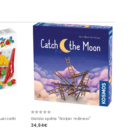
uercetti
Galda spēle "Noķer mēnesi"
34,94€