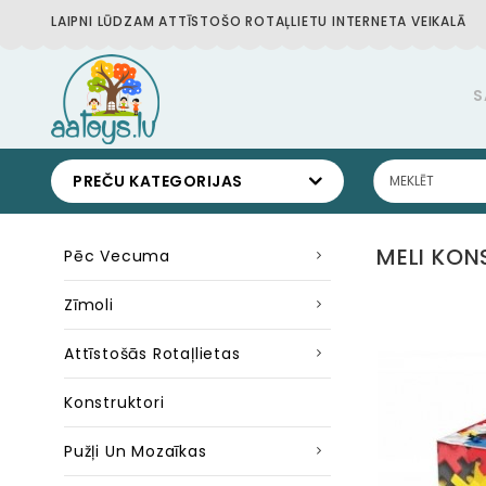
LAIPNI LŪDZAM ATTĪSTOŠO ROTAĻLIETU INTERNETA VEIKALĀ
S
PREČU KATEGORIJAS
MELI KON
Pēc Vecuma
Zīmoli
Attīstošās Rotaļlietas
Konstruktori
Pužļi Un Mozaīkas