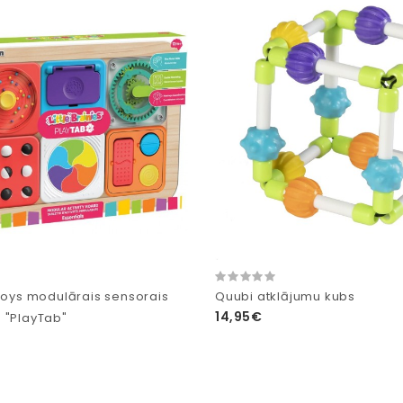
 Toys modulārais sensorais
Quubi atklājumu kubs
14,95€
 "PlayTab"