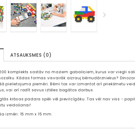
ATSAUKSMES (0)
 200 komplekts sastāv no maziem gabaliņiem, kurus var viegli sali
ozaīku. Kādas formas visvairāk aizrauj bērnudārzniekus? Dinozauri,
šā pielietojuma piemēri. Bērni tos var izmantot arī priekšmetu vei
s, vai arī radīt savus iztēles bagātos darbus.
lgtās krāsas padara spēli vēl pievilcīgāku. Tas vēl nav viss - pa
ektu veidošanai!
īša izmēri: 15 mm x 15 mm.