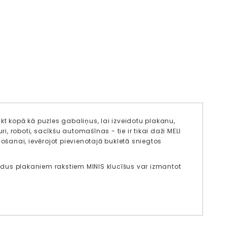
kt kopā kā puzles gabaliņus, lai izveidotu plakanu,
 roboti, sacīkšu automašīnas - tie ir tikai daži MELI
došanai, ievērojot pievienotajā bukletā sniegtos
pildus plakaniem rakstiem MINIS klucīšus var izmantot