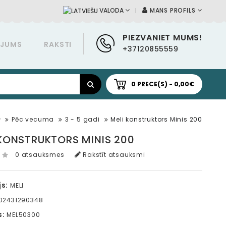
MANS PROFILS
VALODA
PIEZVANIET MUMS!
ĀJUMS
RAKSTI
+37120855559
0 PRECE(S) - 0,00€
Pēc vecuma
3 - 5 gadi
Meli konstruktors Minis 200
 KONSTRUKTORS MINIS 200
0 atsauksmes
Rakstīt atsauksmi
s:
MELI
02431290348
s:
MEL50300