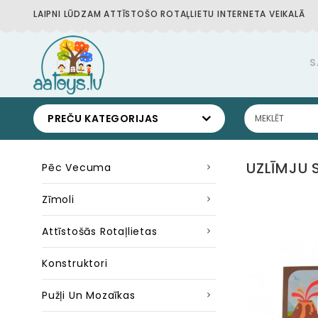
LAIPNI LŪDZAM ATTĪSTOŠO ROTAĻLIETU INTERNETA VEIKALĀ
S
PREČU KATEGORIJAS
UZLĪMJU 
Pēc Vecuma
Zīmoli
Attīstošās Rotaļlietas
Konstruktori
Pužļi Un Mozaīkas