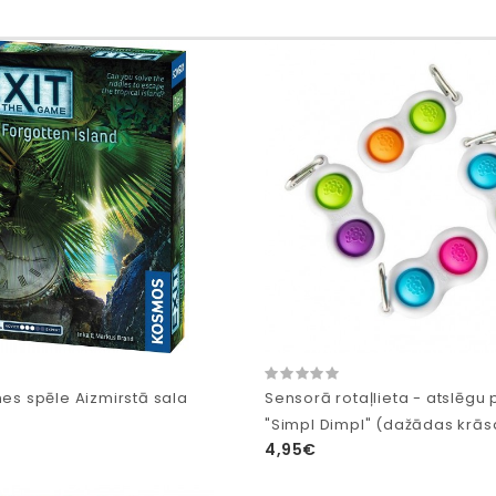
nes spēle Aizmirstā sala
Sensorā rotaļlieta - atslēgu 
"Simpl Dimpl" (dažādas krās
4,95€