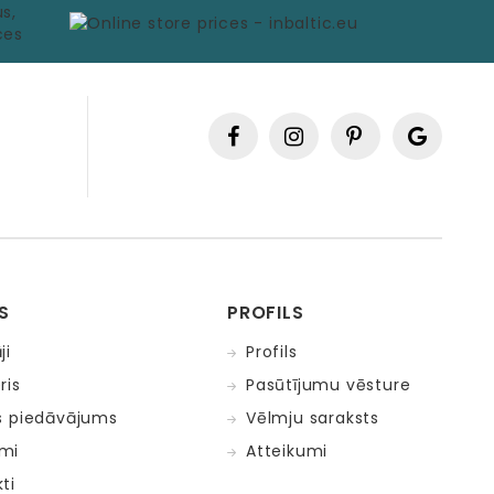
S
PROFILS
ji
Profils
ris
Pasūtījumu vēsture
s piedāvājums
Vēlmju saraksts
mi
Atteikumi
ti