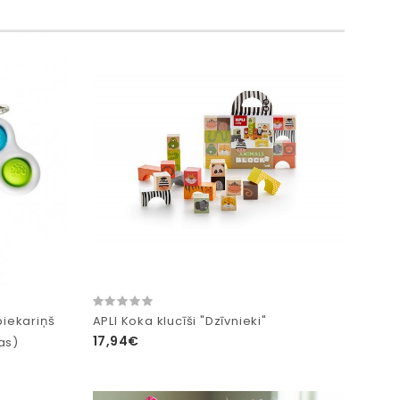
piekariņš
APLI Koka klucīši "Dzīvnieki"
17,94€
as)