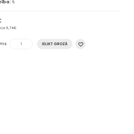
mība:
5
€
kļa:
5,74€
ums
IELIKT GROZĀ