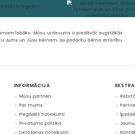
bērnam labāko. Mūsu uzdevums ir piedāvāt augstākās
tu Jums un Jūsu bērnam, lai padarītu bērna attīstību
INFORMĀCIJA
EKSTRA
Mūsu partneri
Ražotā
Par mums
Partne
Piegādes noteikumi
Īpašai
Privātuma politika
Jaunu
Lietošanas noteikumi
Kontak