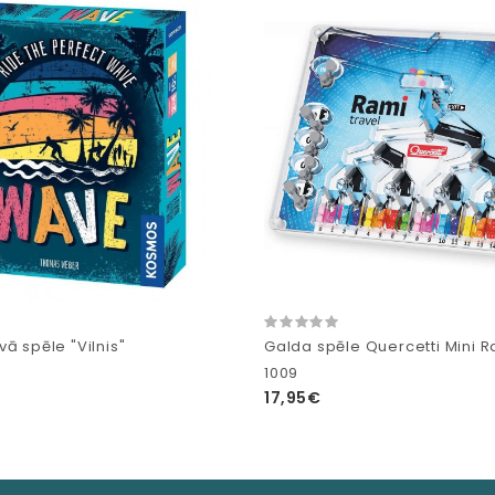
ā spēle "Vilnis"
Galda spēle Quercetti Mini R
1009
17,95€