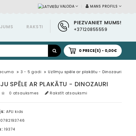
MANS PROFILS
VALODA
PIEZVANIET MUMS!
ĀJUMS
RAKSTI
+37120855559
0 PRECE(S) - 0,00€
vecuma
3 - 5 gadi
Uzlīmju spēle ar plakātu - Dinozauri
JU SPĒLE AR PLAKĀTU - DINOZAURI
0 atsauksmes
Rakstīt atsauksmi
s:
APLI kids
0782193746
s:
19374