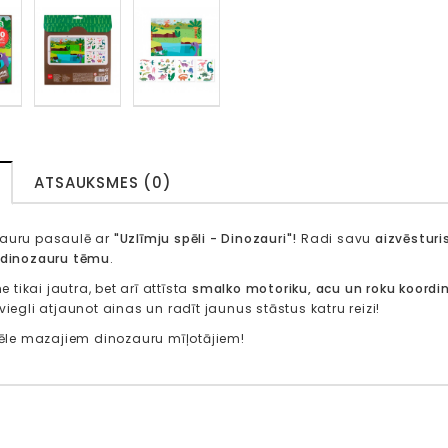
ATSAUKSMES (0)
zauru pasaulē ar
"Uzlīmju spēli - Dinozauri"!
Radi savu
aizvēsturi
 dinozauru tēmu
.
ne tikai jautra, bet arī attīsta
smalko motoriku, acu un roku koordi
viegli atjaunot ainas un radīt jaunus stāstus katru reizi!
zvēle mazajiem dinozauru mīļotājiem!