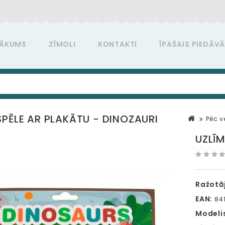
ĀKUMS
ZĪMOLI
KONTAKTI
ĪPAŠAIS PIEDĀV
SPĒLE AR PLAKĀTU - DINOZAURI
Pēc 
UZLĪM
Ražotāj
EAN:
841
Modeli