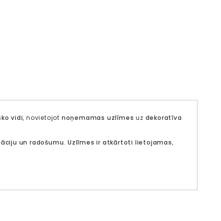
sko vidi
, novietojot
noņemamas uzlīmes
uz
dekoratīva
nāciju un radošumu
.
Uzlīmes ir atkārtoti lietojamas
,