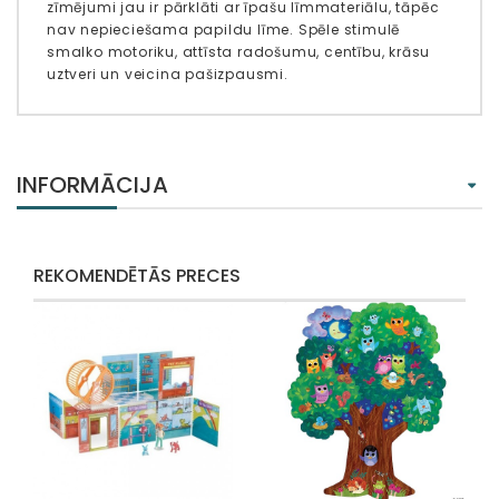
zīmējumi jau ir pārklāti ar īpašu līmmateriālu, tāpēc
nav nepieciešama papildu līme. Spēle stimulē
smalko motoriku, attīsta radošumu, centību, krāsu
uztveri un veicina pašizpausmi.
INFORMĀCIJA
REKOMENDĒTĀS PRECES