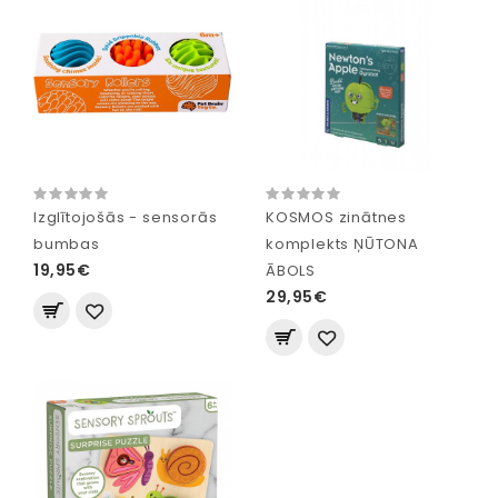
Izglītojošās - sensorās
KOSMOS zinātnes
bumbas
komplekts ŅŪTONA
19,95€
ĀBOLS
29,95€