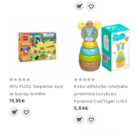
APLI PUZLE Slepenie suņi
Koka attīstoša rotaļlieta
ar burvju brillēm
piramīda Lucy&Leo
19,95€
Pyramid Cat/Tiger LL153
5,84€