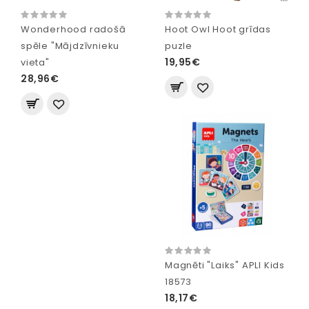
Wonderhood radošā
Hoot Owl Hoot grīdas
spēle "Mājdzīvnieku
puzle
19,95€
vieta"
28,96€
Magnēti "Laiks" APLI Kids
18573
18,17€