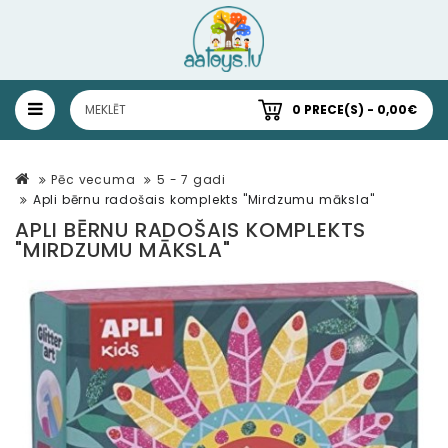
0 PRECE(S) - 0,00€
Pēc vecuma
5 - 7 gadi
Apli bērnu radošais komplekts "Mirdzumu māksla"
APLI BĒRNU RADOŠAIS KOMPLEKTS
"MIRDZUMU MĀKSLA"