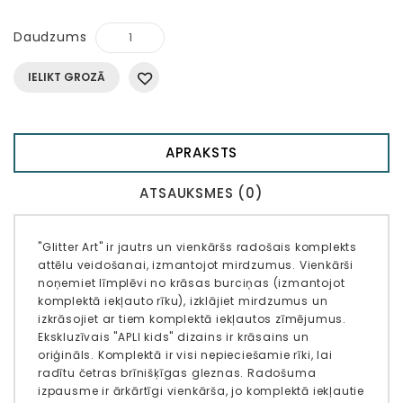
Daudzums
IELIKT GROZĀ
APRAKSTS
ATSAUKSMES (0)
"Glitter Art" ir jautrs un vienkāršs radošais komplekts
attēlu veidošanai, izmantojot mirdzumus. Vienkārši
noņemiet līmplēvi no krāsas burciņas (izmantojot
komplektā iekļauto rīku), izklājiet mirdzumus un
izkrāsojiet ar tiem komplektā iekļautos zīmējumus.
Ekskluzīvais "APLI kids" dizains ir krāsains un
oriģināls. Komplektā ir visi nepieciešamie rīki, lai
radītu četras brīnišķīgas gleznas. Radošuma
izpausme ir ārkārtīgi vienkārša, jo komplektā iekļautie