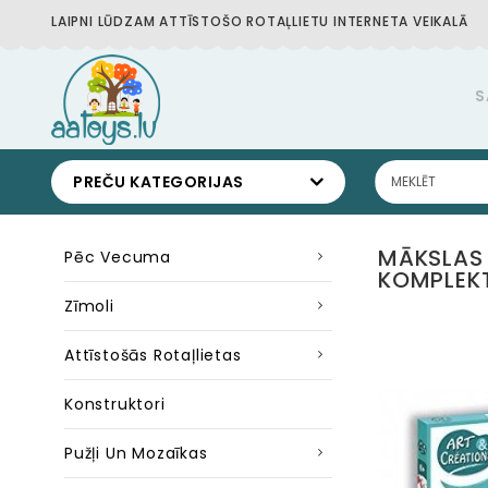
LAIPNI LŪDZAM ATTĪSTOŠO ROTAĻLIETU INTERNETA VEIKALĀ
S
PREČU KATEGORIJAS
MĀKSLAS
Pēc Vecuma
KOMPLEKT
Zīmoli
Attīstošās Rotaļlietas
Konstruktori
Pužļi Un Mozaīkas