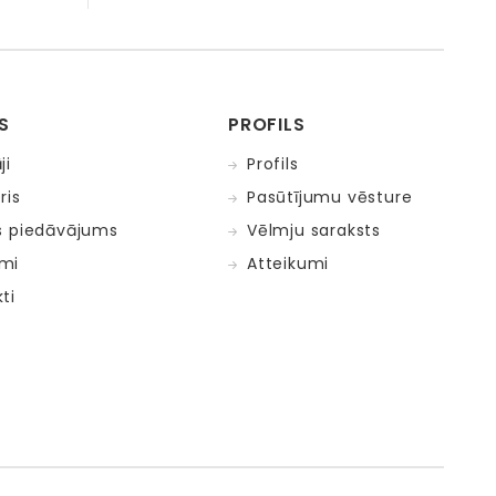
S
PROFILS
ji
Profils
ris
Pasūtījumu vēsture
s piedāvājums
Vēlmju saraksts
mi
Atteikumi
ti