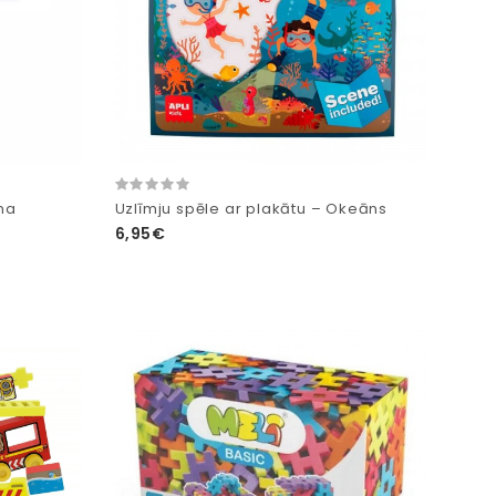
nna
Uzlīmju spēle ar plakātu – Okeāns
6,95€