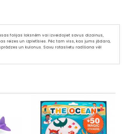
masas folijas loksnēm vai izveidojiet savus dizainus,
as reizes un izpletīsies. Pēc tam viss, kas jums jādara,
assprādzes un kulonus. Savu rotaslietu radīšana vēl