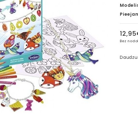
Modeli
Pieeja
12,9
Bez nodo
Daudz