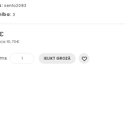
s:
sento2083
mība:
3
5€
kļa:
10,70€
ums
IELIKT GROZĀ