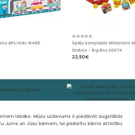
iens APLI kids 16485
Spēļu komplekts Millaminis My
Station - Big Box 20074
22,50€
bērnam labāko. Mūsu uzdevums ir piedāvāt augstākās
tu Jums un Jūsu bērnam, lai padarītu bērna attīstību