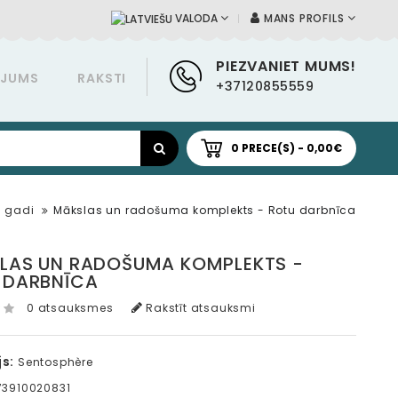
MANS PROFILS
VALODA
PIEZVANIET MUMS!
ĀJUMS
RAKSTI
+37120855559
0 PRECE(S) - 0,00€
7 gadi
Mākslas un radošuma komplekts - Rotu darbnīca
LAS UN RADOŠUMA KOMPLEKTS -
 DARBNĪCA
0 atsauksmes
Rakstīt atsauksmi
s:
Sentosphère
3910020831