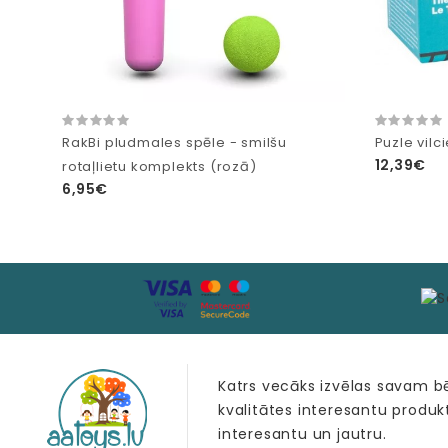
RakBi pludmales spēle - smilšu
Puzle vilc
12,39€
rotaļlietu komplekts (rozā)
6,95€
Katrs vecāks izvēlas savam 
kvalitātes interesantu produk
interesantu un jautru.