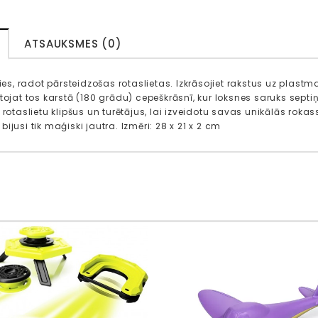
ATSAUKSMES (0)
ties, radot pārsteidzošas rotaslietas. Izkrāsojiet rakstus uz plast
tojat tos karstā (180 grādu) cepeškrāsnī, kur loksnes saruks septiņ
t rotaslietu klipšus un turētājus, lai izveidotu savas unikālās rok
ijusi tik maģiski jautra. Izmēri: 28 x 21 x 2 cm