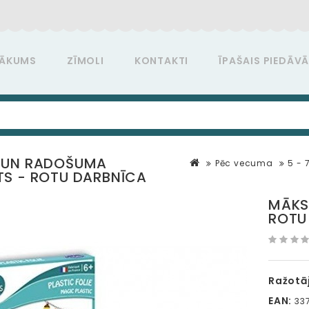
ĀKUMS
ZĪMOLI
KONTAKTI
ĪPAŠAIS PIEDĀV
 UN RADOŠUMA
Pēc vecuma
5 - 
S - ROTU DARBNĪCA
MĀKS
ROTU
Ražotāj
EAN:
337