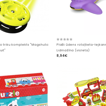
o triku komplekts "Magshuto:
PlaBi ūdens rotaļlieta-lejka
uit"
Lidmašīna (violeta)
8,94€