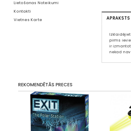
Lietošanas Noteikumi
Kontakti
APRAKSTS
Vietnes Karte
Izklaidējie
pirms ievie
ir izmanto
nekad nav b
REKOMENDĒTĀS PRECES