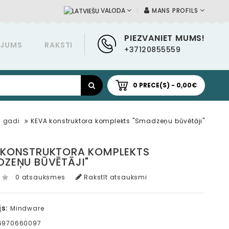
MANS PROFILS
VALODA
PIEZVANIET MUMS!
ĀJUMS
RAKSTI
+37120855559
0 PRECE(S) - 0,00€
7 gadi
KEVA konstruktora komplekts "Smadzeņu būvētāji"
 KONSTRUKTORA KOMPLEKTS
DZEŅU BŪVĒTĀJI"
0 atsauksmes
Rakstīt atsauksmi
s:
Mindware
6970660097