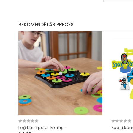
REKOMENDĒTĀS PRECES
Loģikas spēle "Morfijs"
Spēļu komp