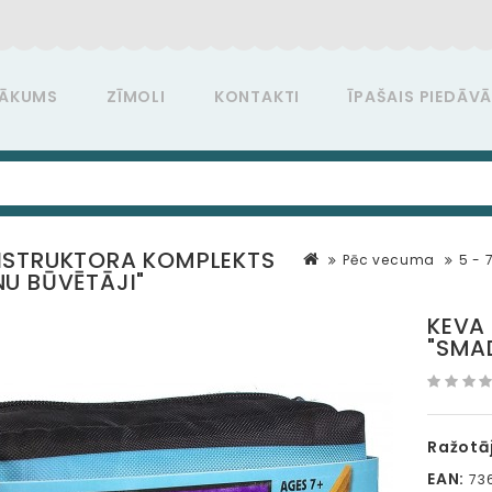
ĀKUMS
ZĪMOLI
KONTAKTI
ĪPAŠAIS PIEDĀV
NSTRUKTORA KOMPLEKTS
Pēc vecuma
5 - 
U BŪVĒTĀJI"
KEVA
"SMA
Ražotāj
EAN:
73