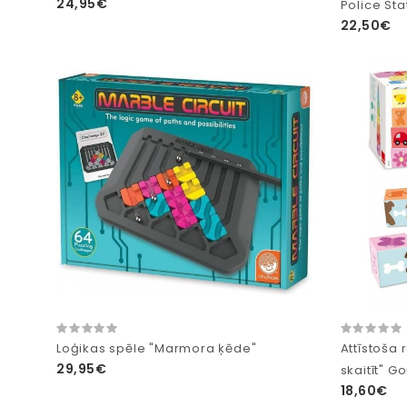
24,95€
Police Sta
22,50€
Loģikas spēle "Marmora ķēde"
Attīstoša r
29,95€
skaitīt" G
18,60€