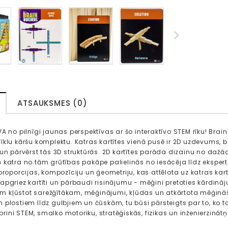
ATSAUKSMES (0)
VA no pilnīgi jaunas perspektīvas ar šo interaktīvo STEM rīku! Bra
īklu kāršu komplektu. Katras kartītes vienā pusē ir 2D uzdevums, be
 un pārvērst tās 3D struktūrās. 2D kartītes parāda dizainu no daž
 katra no tām grūtības pakāpe palielinās no iesācēja līdz eksper
proporcijas, kompozīciju un ģeometriju, kas attēlota uz katras kartī
apgriez kartīti un pārbaudi risinājumu - mēģini pretoties kārdināj
kļūstot sarežģītākam, mēģinājumi, kļūdas un atkārtota mēģināša
 plostiem līdz gulbjiem un čūskām, tu būsi pārsteigts par to, ko
tiprini STEM, smalko motoriku, stratēģiskās, fizikas un inženierzi