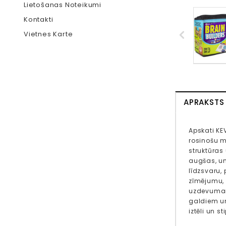
Lietošanas Noteikumi
Kontakti
Vietnes Karte
APRAKSTS
Apskati KE
rosinošu m
struktūras
augšas, un
līdzsvaru, 
zīmējumu, 
uzdevumam 
galdiem un
iztēli un s