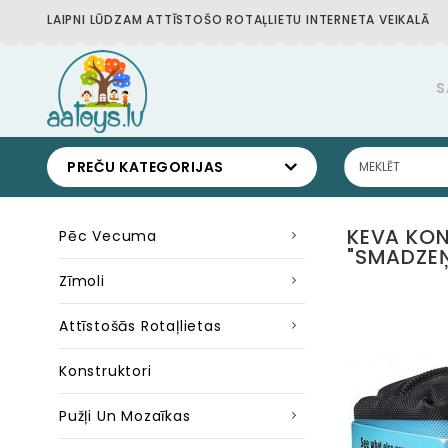
LAIPNI LŪDZAM ATTĪSTOŠO ROTAĻLIETU INTERNETA VEIKALĀ
S
PREČU KATEGORIJAS
KEVA KO
Pēc Vecuma
"SMADZEŅ
Zīmoli
Attīstošās Rotaļlietas
Konstruktori
Pužļi Un Mozaīkas