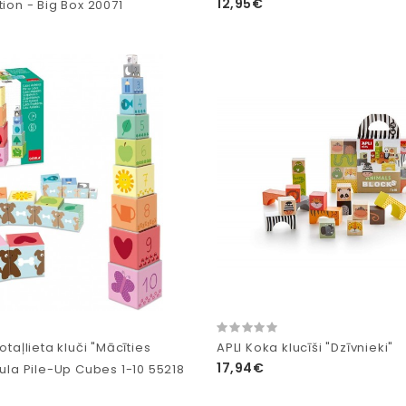
12,95€
tion - Big Box 20071
otaļlieta kluči "Mācīties
APLI Koka klucīši "Dzīvnieki"
17,94€
oula Pile-Up Cubes 1-10 55218