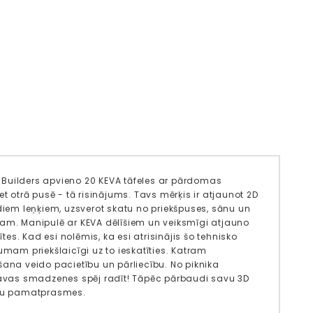
in Builders apvieno 20 KEVA tāfeles ar pārdomas
t otrā pusē - tā risinājums. Tavs mērķis ir atjaunot 2D
ādiem leņķiem, uzsverot skatu no priekšpuses, sānu un
tam. Manipulē ar KEVA dēlīšiem un veiksmīgi atjauno
tes. Kad esi nolēmis, ka esi atrisinājis šo tehnisko
umam priekšlaicīgi uz to ieskatīties. Katram
na veido pacietību un pārliecību. No piknika
 tavas smadzenes spēj radīt! Tāpēc pārbaudi savu 3D
nātņu pamatprasmes.