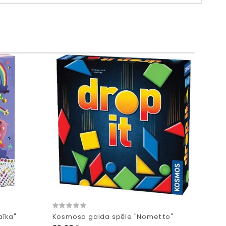
aīka"
Kosmosa galda spēle "Nomet to"