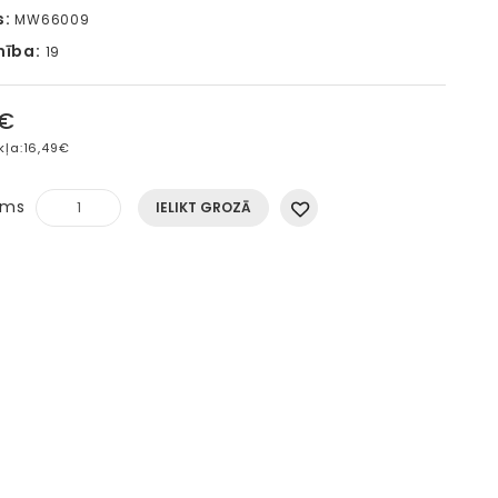
s:
MW66009
mība:
19
5€
kļa:
16,49€
ums
IELIKT GROZĀ