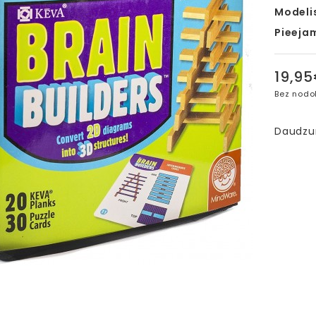
Modeli
Pieeja
19,9
Bez nodo
Daudz