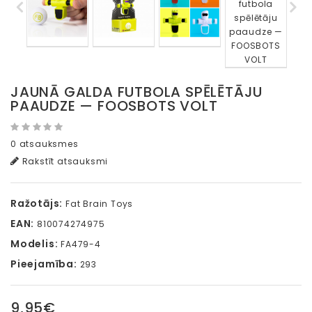
JAUNĀ GALDA FUTBOLA SPĒLĒTĀJU
PAAUDZE — FOOSBOTS VOLT
0 atsauksmes
Rakstīt atsauksmi
Ražotājs:
Fat Brain Toys
EAN:
810074274975
Modelis:
FA479-4
Pieejamība:
293
9,95€