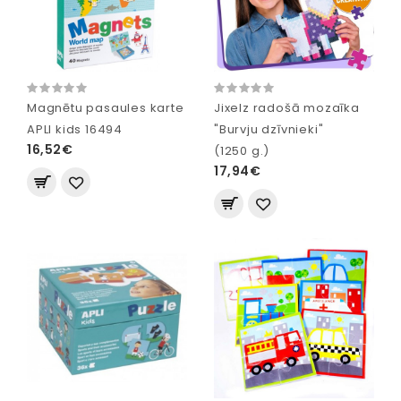
Magnētu pasaules karte
Jixelz radošā mozaīka
APLI kids 16494
"Burvju dzīvnieki"
16,52€
(1250 g.)
17,94€