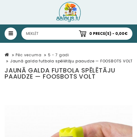
0 PRECE(S) - 0,00€
Pēc vecuma
5 - 7 gadi
Jaunā galda futbola spēlētāju paaudze — FOOSBOTS VOLT
JAUNĀ GALDA FUTBOLA SPĒLĒTĀJU
PAAUDZE — FOOSBOTS VOLT