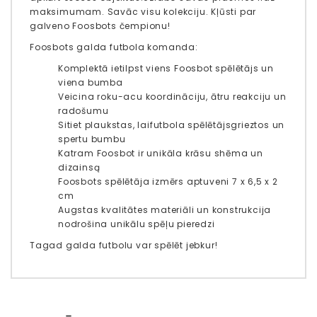
maksimumam. Savāc visu kolekciju. Kļūsti par
galveno Foosbots čempionu!
Foosbots galda futbola komanda:
Komplektā ietilpst viens Foosbot spēlētājs un
viena bumba
Veicina roku-acu koordināciju, ātru reakciju un
radošumu
Sitiet plaukstas, lai
futbola spēlētājs
grieztos un
spertu bumbu
Katram Foosbot ir unikāla krāsu shēma un
dizains
ą
Foosbots spēlētāja izmērs aptuveni 7 x 6,5 x 2
cm
Augstas kvalitātes materiāli un konstrukcija
nodrošina unikālu spēļu pieredzi
Tagad galda futbolu var spēlēt jebkur!