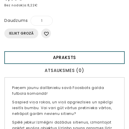
Bez nodokļa:
8,22€
Daudzums
IELIKT GROZĀ
APRAKSTS
ATSAUKSMES (0)
Pieņem jaunu dalībnieku savā Foosbots galda
futbola komandā!
Saspied viņa rokas, un viņš apgriezīsies un spēcīgi
iesitīs bumbu. Vai vari gūt vārtus pretinieka vārtos,
netrāpot garām nevienu sitienu?
Spēlē jebkur.
Izmēģini dažādus sitienus, izmantojot
apkārt esošos objektus.
Uzlabo savas prasmes līdz