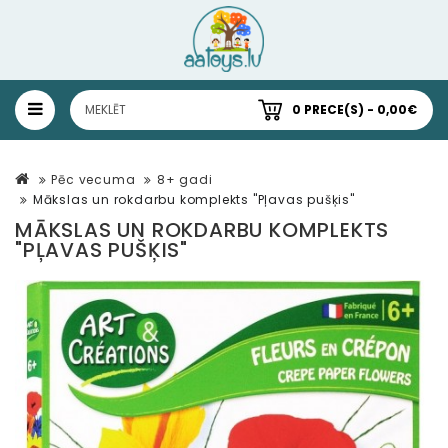
0 PRECE(S) - 0,00€
Pēc vecuma
8+ gadi
Mākslas un rokdarbu komplekts "Pļavas pušķis"
MĀKSLAS UN ROKDARBU KOMPLEKTS
"PĻAVAS PUŠĶIS"