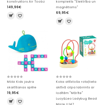
konstruktors Air Toobz
komplekts "Elektrība un
149,96€
magnētisms"
69,95€
Möbi Kids jautra
Koka attīstoša rotaļlieta
skaitīšanas spēle
aktīvā cilpa labirints ar
19,95€
lodītēm "Mārīte"
Lucy&Leo Ladybug Bead
Maze LL147