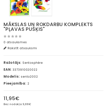
MĀKSLAS UN ROKDARBU KOMPLEKTS
"PĻAVAS PUŠĶIS"
0 atsauksmes
Rakstīt atsauksmi
Ražotājs:
Sentosphère
EAN:
3373910020022
Modelis:
sento2002
Pieejamība:
2
11,95€
Bez nodokļa:
9,88€