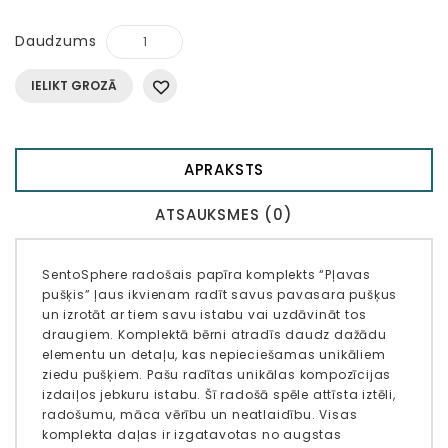
Daudzums
IELIKT GROZĀ
APRAKSTS
ATSAUKSMES (0)
SentoSphere radošais papīra komplekts “Pļavas
pušķis” ļaus ikvienam radīt savus pavasara pušķus
un izrotāt ar tiem savu istabu vai uzdāvināt tos
draugiem. Komplektā bērni atradīs daudz dažādu
elementu un detaļu, kas nepieciešamas unikāliem
ziedu pušķiem. Pašu radītas unikālas kompozīcijas
izdaiļos jebkuru istabu. Šī radošā spēle attīsta iztēli,
radošumu, māca vērību un neatlaidību. Visas
komplekta daļas ir izgatavotas no augstas