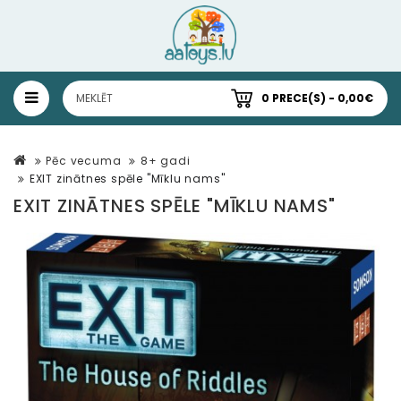
0 PRECE(S) - 0,00€
Pēc vecuma
8+ gadi
EXIT zinātnes spēle "Mīklu nams"
EXIT ZINĀTNES SPĒLE "MĪKLU NAMS"