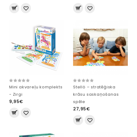
Mini akvareļu komplekts
Stellö – stratēģiska
- Zirgi
krāsu saskaņošanas
9,95€
spēle
27,95€