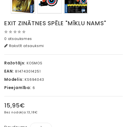
EXIT ZINĀTNES SPĒLE "MĪKLU NAMS"
0 atsauksmes
Rakstīt atsauksmi
Ražotājs:
KOSMOS
EAN:
814743014251
Modelis:
KS694043
Pieejamība:
6
15,95€
Bez nodokļa:
13,18€