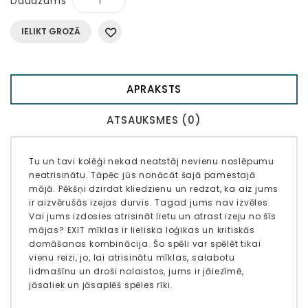
Daudzums
IELIKT GROZĀ
APRAKSTS
ATSAUKSMES (0)
Tu un tavi kolēģi nekad neatstāj nevienu noslēpumu
neatrisinātu. Tāpēc jūs nonācāt šajā pamestajā
mājā. Pēkšņi dzirdat kliedzienu un redzat, ka aiz jums
ir aizvērušās izejas durvis. Tagad jums nav izvēles.
Vai jums izdosies atrisināt lietu un atrast izeju no šīs
mājas? EXIT mīklas ir lieliska loģikas un kritiskās
domāšanas kombinācija. Šo spēli var spēlēt tikai
vienu reizi, jo, lai atrisinātu mīklas, salabotu
lidmašīnu un droši nolaistos, jums ir jāiezīmē,
jāsaliek un jāsaplēš spēles rīki.