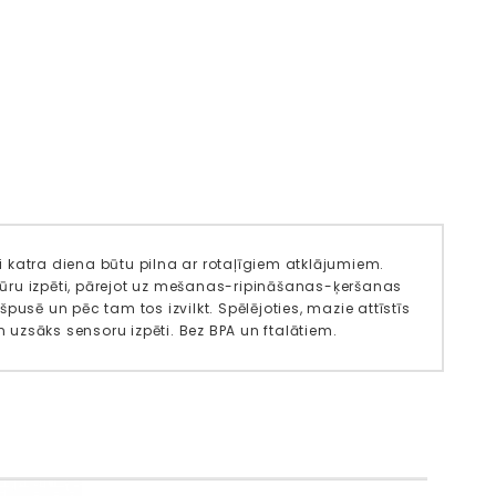
ai katra diena būtu pilna ar rotaļīgiem atklājumiem.
stūru izpēti, pārejot uz mešanas-ripināšanas-ķeršanas
usē un pēc tam tos izvilkt. Spēlējoties, mazie attīstīs
uzsāks sensoru izpēti. Bez BPA un ftalātiem.