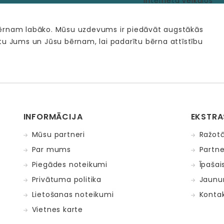
bērnam labāko. Mūsu uzdevums ir piedāvāt augstākās
tu Jums un Jūsu bērnam, lai padarītu bērna attīstību
INFORMĀCIJA
EKSTRA
Mūsu partneri
Ražotā
Par mums
Partne
Piegādes noteikumi
Īpašai
Privātuma politika
Jaunu
Lietošanas noteikumi
Kontak
Vietnes karte