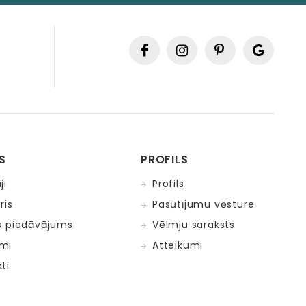
S
PROFILS
ji
Profils
ris
Pasūtījumu vēsture
s piedāvājums
Vēlmju saraksts
mi
Atteikumi
ti