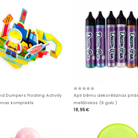
nd Dumpers Floating Activity
Apli bērnu dekorēšanas pild
nnas komplekts
metāliskas (6 gab.)
18,95€