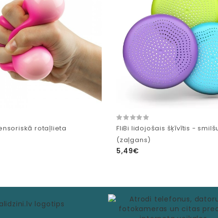
nsoriskā rotaļlieta
FliBi lidojošais šķīvītis - smilš
(zaļgans)
5,49€