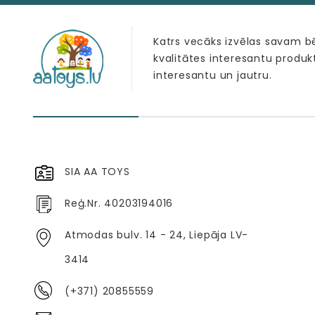
Katrs vecāks izvēlas savam 
kvalitātes interesantu produk
interesantu un jautru.
SIA AA TOYS
Reģ.Nr. 40203194016
Atmodas bulv. 14 - 24, Liepāja LV-
3414
(+371) 20855559