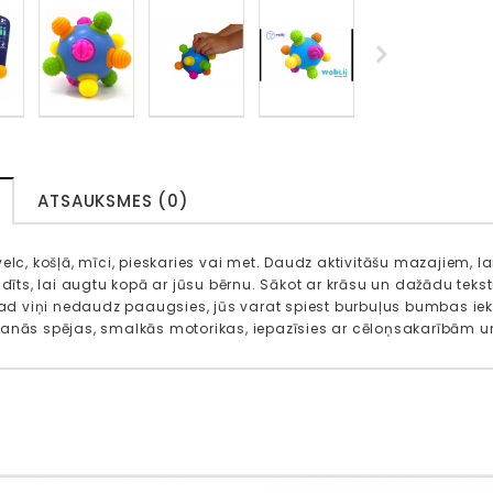
ATSAUKSMES (0)
velc, košļā, mīci, pieskaries vai met. Daudz aktivitāšu mazajiem, l
radīts, lai augtu kopā ar jūsu bērnu. Sākot ar krāsu un dažādu tek
 kad viņi nedaudz paaugsies, jūs varat spiest burbuļus bumbas iekšp
anās spējas, smalkās motorikas, iepazīsies ar cēloņsakarībām un 