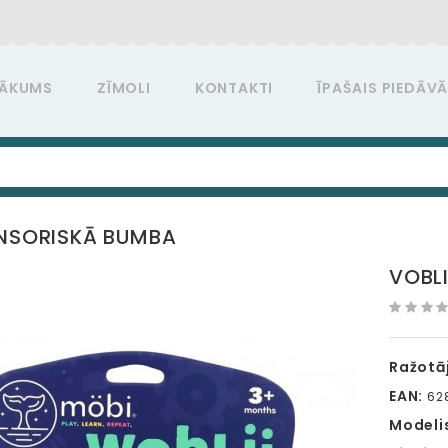
ĀKUMS
ZĪMOLI
KONTAKTI
ĪPAŠAIS PIEDĀV
ENSORISKĀ BUMBA
VOBL
Ražotāj
EAN:
628
Modeli