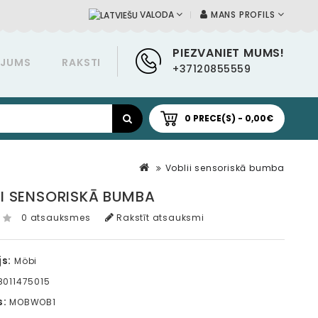
MANS PROFILS
VALODA
PIEZVANIET MUMS!
ĀJUMS
RAKSTI
+37120855559
0 PRECE(S) - 0,00€
Voblii sensoriskā bumba
II SENSORISKĀ BUMBA
0 atsauksmes
Rakstīt atsauksmi
s:
Möbi
011475015
s:
MOBWOB1