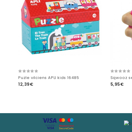
Puzle vilciens APLI kids 16485
Sqwooz se
12,39€
5,95€