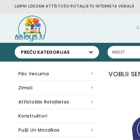
LAIPNI LŪDZAM ATTĪSTOŠO ROTAĻLIETU INTERNETA VEIKALĀ
S
PREČU KATEGORIJAS
VOBLII S
Pēc Vecuma
Zīmoli
Attīstošās Rotaļlietas
Konstruktori
Pužļi Un Mozaīkas