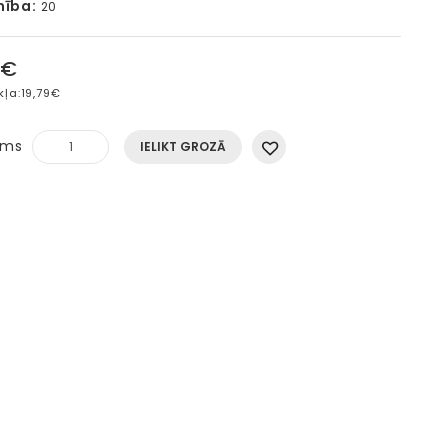
mība:
20
5€
kļa:
19,79€
ums
IELIKT GROZĀ