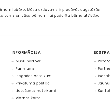
bērnam labāko. Mūsu uzdevums ir piedāvāt augstākās
tu Jums un Jūsu bērnam, lai padarītu bērna attīstību
INFORMĀCIJA
EKSTRA
Mūsu partneri
Ražotā
Par mums
Partne
Piegādes noteikumi
Īpašai
Privātuma politika
Jaunu
Lietošanas noteikumi
Kontak
Vietnes karte