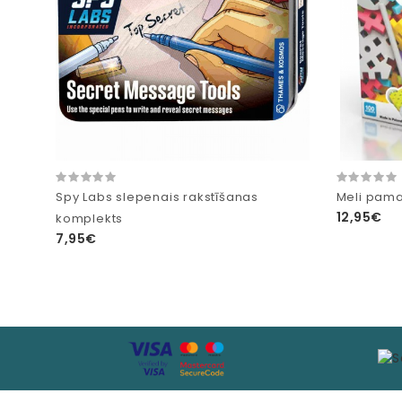
Spy Labs slepenais rakstīšanas
Meli pama
12,95€
komplekts
7,95€