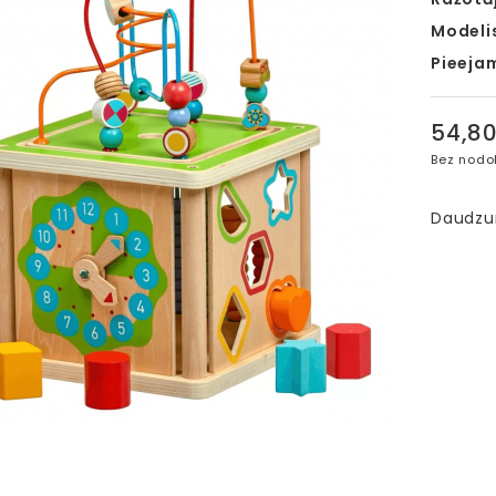
Modeli
Pieeja
54,8
Bez nodo
Daudz