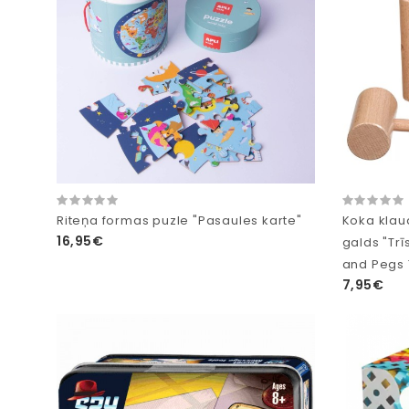
Riteņa formas puzle "Pasaules karte"
Koka klau
16,95€
galds "Tr
and Pegs 
7,95€