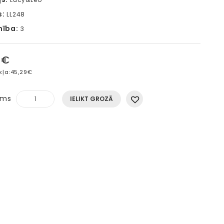
s:
LL248
mība:
3
0€
kļa:
45,29€
ums
IELIKT GROZĀ