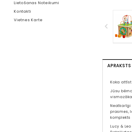
Lietošanas Noteikumi
Kontakti
Vietnes Karte
APRAKSTS
Koka attīs
Jūsu bērnam
vismazākaj
Neatkarīgi 
prasmes, l
komplekts 
Lucy & Leo