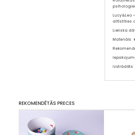
Rotaļlieta
psihologi
Lucy&Leo –
attīstīties
Lieliska d
Materiāls: 
Rekomendē
Iepakojuma
Izstrādāts
REKOMENDĒTĀS PRECES