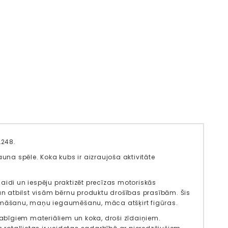
L248.
jauna spēle. Koka kubs ir aizraujoša aktivitāte
klaidi un iespēju praktizēt precīzas motoriskās
n atbilst visām bērnu produktu drošības prasībām. Šis
domāšanu, maņu iegaumēšanu, māca atšķirt figūras.
dabīgiem materiāliem un koka, droši zīdaiņiem.