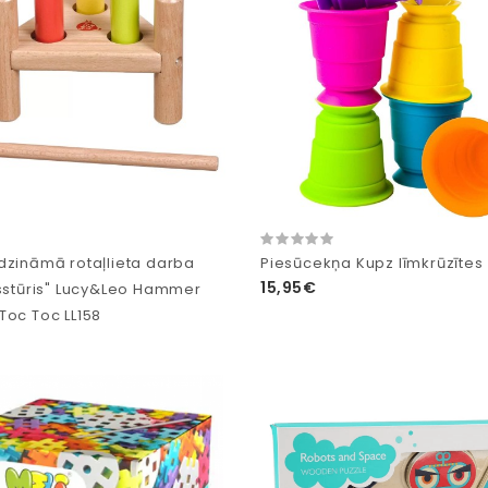
dzināmā rotaļlieta darba
Piesūcekņa Kupz līmkrūzītes
15,95€
īsstūris" Lucy&Leo Hammer
Toc Toc LL158