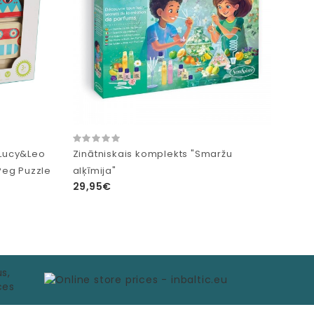
 Lucy&Leo
Zinātniskais komplekts "Smaržu
Peg Puzzle
alķīmija"
29,95€