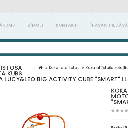
ĀKUMS
ZĪMOLI
KONTAKTI
ĪPAŠAIS PIEDĀV
TĪSTOŠA
Koka rotaļlietas
Koka attīstoša rotaļl
TA KUBS
 LUCY&LEO BIG ACTIVITY CUBE "SMART" L
KOKA
MOTO
"SMA
Ražotāj