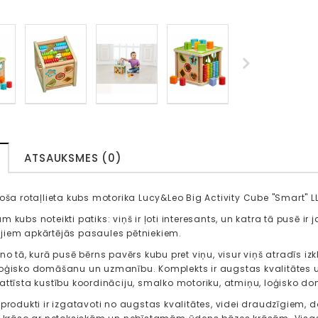
ATSAUKSMES (0)
toša rotaļlieta kubs motorika Lucy&Leo Big Activity Cube "Smart" L
 kubs noteikti patiks: viņš ir ļoti interesants, un katra tā pusē ir 
iem apkārtējās pasaules pētniekiem.
no tā, kurā pusē bērns pavērs kubu pret viņu, visur viņš atradīs iz
oģisko domāšanu un uzmanību. Komplekts ir augstas kvalitātes u
attīsta kustību koordināciju, smalko motoriku, atmiņu, loģisko 
 produkti ir izgatavoti no augstas kvalitātes, videi draudzīgiem, 