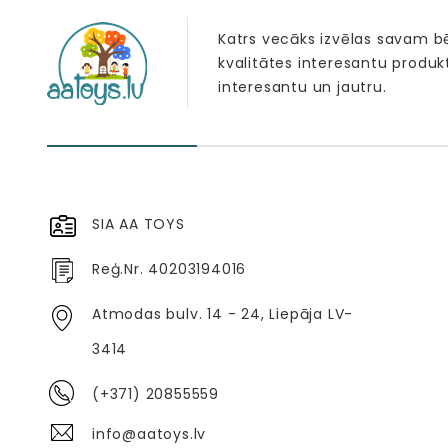
Katrs vecāks izvēlas savam 
kvalitātes interesantu produk
interesantu un jautru.
SIA AA TOYS
Reģ.Nr. 40203194016
Atmodas bulv. 14 - 24, Liepāja LV-
3414
(+371) 20855559
info@aatoys.lv