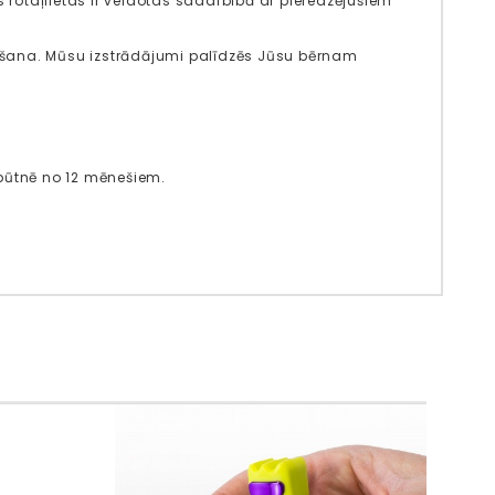
rotaļlietas ir veidotas sadarbībā ar pieredzējušiem
ažošana. Mūsu izstrādājumi palīdzēs Jūsu bērnam
būtnē no 12 mēnešiem.