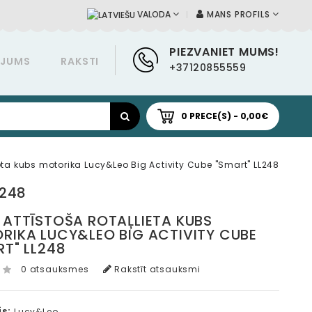
MANS PROFILS
VALODA
PIEZVANIET MUMS!
ĀJUMS
RAKSTI
+37120855559
0 PRECE(S) - 0,00€
ieta kubs motorika Lucy&Leo Big Activity Cube "Smart" LL248
L248
 ATTĪSTOŠA ROTAĻLIETA KUBS
RIKA LUCY&LEO BIG ACTIVITY CUBE
RT" LL248
0 atsauksmes
Rakstīt atsauksmi
s:
Lucy&Leo