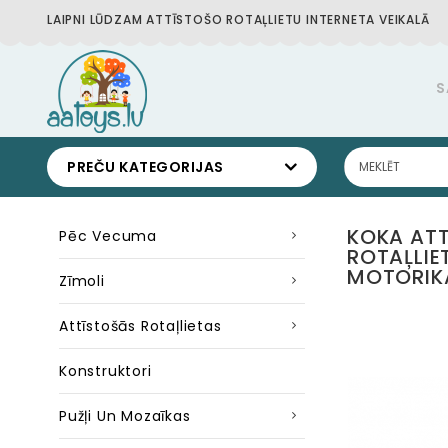
LAIPNI LŪDZAM ATTĪSTOŠO ROTAĻLIETU INTERNETA VEIKALĀ
S
PREČU KATEGORIJAS
KOKA AT
Pēc Vecuma
ROTAĻLIE
MOTORIKA
Zīmoli
Attīstošās Rotaļlietas
Konstruktori
Pužļi Un Mozaīkas