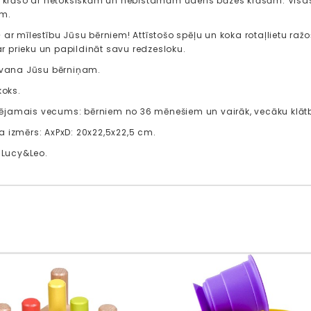
s krāso ar netoksiskām un nebīstamām ūdens bāzes krāsām. Visas 
em.
 ar mīlestību Jūsu bērniem! Attīstošo spēļu un koka rotaļlietu r
 ar prieku un papildināt savu redzesloku.
āvana Jūsu bērniņam.
koks.
jamais vecums: bērniem no 36 mēnešiem un vairāk, vecāku klāt
 izmērs: AxPxD: 20x22,5x22,5 cm.
: Lucy&Leo.