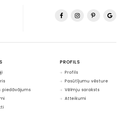
S
PROFILS
ji
Profils
ris
Pasūtījumu vēsture
s piedāvājums
Vēlmju saraksts
mi
Atteikumi
ti