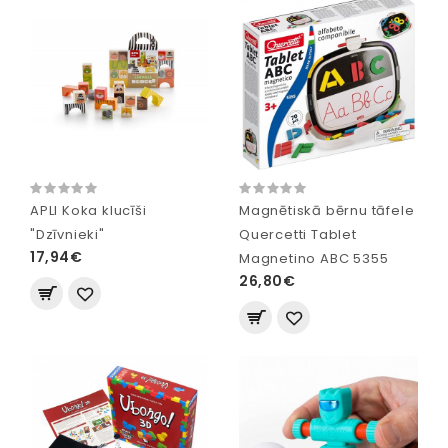
APLI Koka klucīši
Magnētiskā bērnu tāfele
"Dzīvnieki"
Quercetti Tablet
17,94€
Magnetino ABC 5355
26,80€