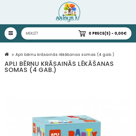
0 PRECE(S) - 0,00€
Apli bērnu krāsainās lēkāšanas somas (4 gab.)
APLI BĒRNU KRĀSAINĀS LĒKĀŠANAS
SOMAS (4 GAB.)