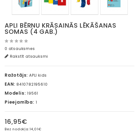
APLI BĒRNU KRĀSAINĀS LĒKĀŠANAS
SOMAS (4 GAB.)
0 atsauksmes
Rakstīt atsauksmi
Ražotājs:
APLI kids
EAN:
8410782195610
Modelis:
19561
Pieejamība:
1
16,95€
Bez nodokļa:
14,01€