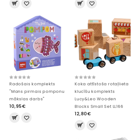
Radošais komplekts
Koka attīstoša rotaļlieta
"Mans pirmais pomponu
klucīšu komplekts
mākslas darbs"
Lucy&Leo Wooden
10,95€
Blocks Small Set LL166
12,80€