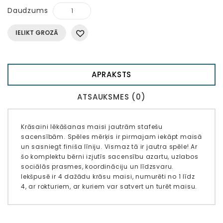
Daudzums
IELIKT GROZĀ
APRAKSTS
ATSAUKSMES (0)
Krāsaini lēkāšanas maisi jautrām stafešu
sacensībām. Spēles mērķis ir pirmajam iekāpt maisā
un sasniegt finiša līniju. Vismaz tā ir jautra spēle! Ar
šo komplektu bērni izjutīs sacensību azartu, uzlabos
sociālās prasmes, koordināciju un līdzsvaru.
Iekšpusē ir 4 dažādu krāsu maisi, numurēti no 1 līdz
4, ar rokturiem, ar kuriem var satvert un turēt maisu.