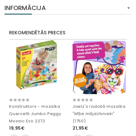
INFORMĀCIJA
REKOMENDĒTĀS PRECES
Konstruktors - mozaīka
Jixelz's radošā mozaīka
Quercetti Jumbo Peggy
"Mīļie mājdzīvnieki"
Mosaic Evo 2272
(1750)
19,95€
21,95€