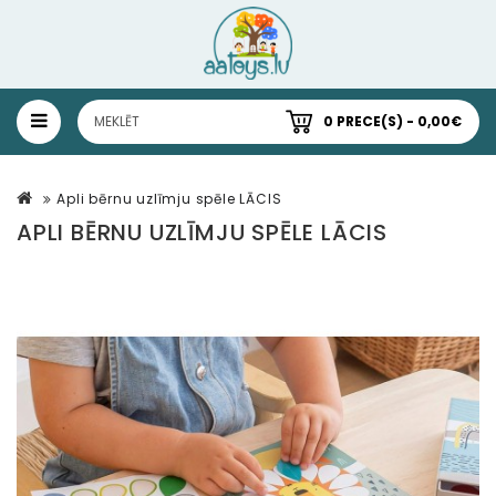
0 PRECE(S) - 0,00€
Apli bērnu uzlīmju spēle LĀCIS
APLI BĒRNU UZLĪMJU SPĒLE LĀCIS