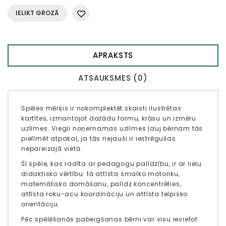
IELIKT GROZĀ
APRAKSTS
ATSAUKSMES (0)
Spēles mērķis ir nokomplektēt skaisti ilustrētas
kartītes, izmantojot dažādu formu, krāsu un izmēru
uzlīmes. Viegli noņemamas uzlīmes ļauj bērnam tās
pielīmēt atpakaļ, ja tās nejauši ir iestrēgušas
nepareizajā vietā.
Šī spēle, kas radīta ar pedagogu palīdzību, ir ar lielu
didaktisko vērtību: tā attīsta smalko motoriku,
matemātisko domāšanu, palīdz koncentrēties,
attīsta roku-acu koordināciju un attīsta telpisko
orientāciju.
Pēc spēlēšanās pabeigšanas bērni var visu ievietot