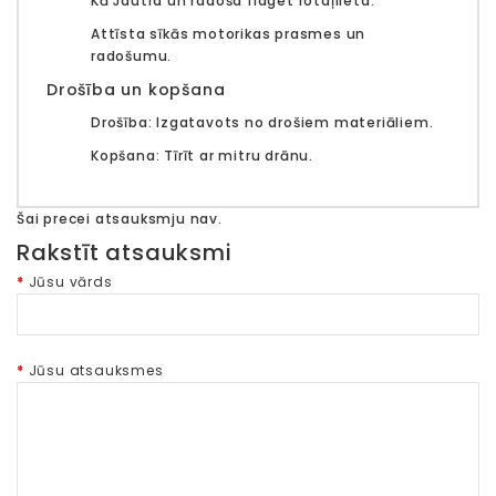
Kā Jautra un radoša
fidget
rotaļlieta.
Attīsta
sīkās motorikas prasmes un
radošumu
.
Drošība un kopšana
Drošība:
Izgatavots no drošiem materiāliem.
Kopšana:
Tīrīt ar mitru drānu.
Šai precei atsauksmju nav.
Rakstīt atsauksmi
Jūsu vārds
Jūsu atsauksmes