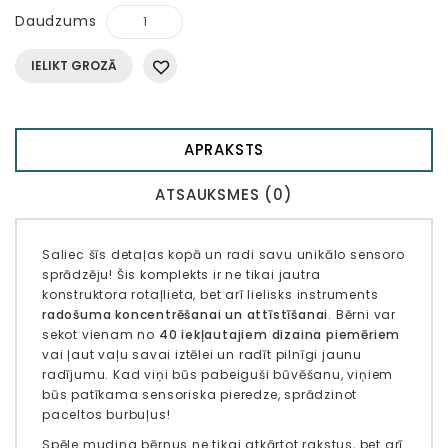
Daudzums
IELIKT GROZĀ
APRAKSTS
ATSAUKSMES (0)
Saliec šīs detaļas kopā un radi savu unikālo sensoro
sprādzēju! Šis komplekts ir ne tikai jautra
konstruktora rotaļlieta, bet arī lielisks instruments
radošuma koncentrēšanai un attīstīšanai
. Bērni var
sekot vienam no
40 iekļautajiem dizaina piemēriem
vai ļaut vaļu savai iztēlei un radīt pilnīgi jaunu
radījumu. Kad viņi būs pabeiguši būvēšanu, viņiem
būs patīkama sensoriska pieredze, sprādzinot
paceltos burbuļus!
Spēle mudina bērnus ne tikai atkārtot rakstus, bet arī