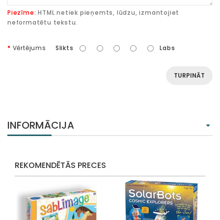
Piezīme:
HTML netiek pieņemts, lūdzu, izmantojiet
neformatētu tekstu.
Vērtējums
Slikts
Labs
TURPINĀT
INFORMĀCIJA
REKOMENDĒTĀS PRECES