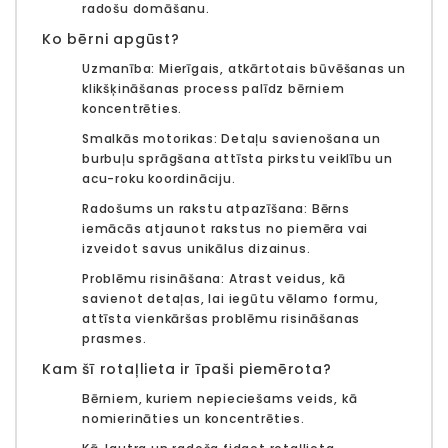
radošu domāšanu.
Ko bērni apgūst?
Uzmanība:
Mierīgais, atkārtotais būvēšanas un
klikšķināšanas process palīdz bērniem
koncentrēties.
Smalkās motorikas:
Detaļu savienošana un
burbuļu sprāgšana attīsta pirkstu veiklību un
acu-roku koordināciju.
Radošums un rakstu atpazīšana:
Bērns
iemācās atjaunot rakstus no piemēra vai
izveidot savus unikālus dizainus.
Problēmu risināšana:
Atrast veidus, kā
savienot detaļas, lai iegūtu vēlamo formu,
attīsta vienkāršas problēmu risināšanas
prasmes.
Kam šī rotaļlieta ir īpaši piemērota?
Bērniem, kuriem nepieciešams veids, kā
nomierināties un koncentrēties
.