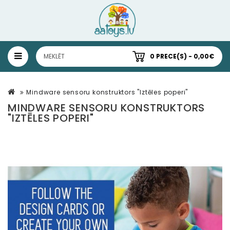
0 PRECE(S) - 0,00€
Mindware sensoru konstruktors "Iztēles poperi"
MINDWARE SENSORU KONSTRUKTORS
"IZTĒLES POPERI"