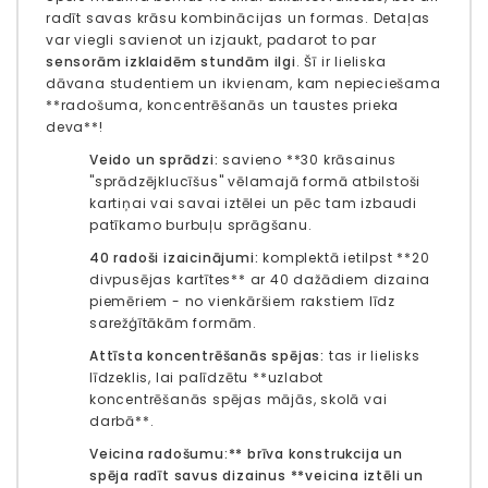
radīt savas krāsu kombinācijas un formas. Detaļas
var viegli savienot un izjaukt, padarot to par
sensorām izklaidēm stundām ilgi
. Šī ir lieliska
dāvana studentiem un ikvienam, kam nepieciešama
**radošuma, koncentrēšanās un taustes prieka
deva**!
Veido un sprādzi:
savieno **30 krāsainus
"sprādzējklucīšus" vēlamajā formā atbilstoši
kartiņai vai savai iztēlei un pēc tam izbaudi
patīkamo burbuļu sprāgšanu.
40 radoši izaicinājumi:
komplektā ietilpst **20
divpusējas kartītes** ar 40 dažādiem dizaina
piemēriem - no vienkāršiem rakstiem līdz
sarežģītākām formām.
Attīsta koncentrēšanās spējas:
tas ir lielisks
līdzeklis, lai palīdzētu **uzlabot
koncentrēšanās spējas mājās, skolā vai
darbā**.
Veicina radošumu:** brīva konstrukcija un
spēja radīt savus dizainus **veicina iztēli un