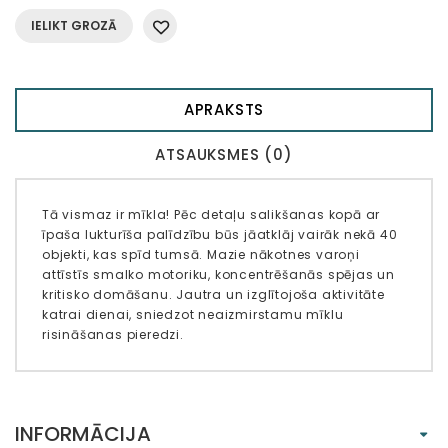
IELIKT GROZĀ
APRAKSTS
ATSAUKSMES (0)
Tā vismaz ir mīkla! Pēc detaļu salikšanas kopā ar
īpaša lukturīša palīdzību būs jāatklāj vairāk nekā 40
objekti, kas spīd tumsā. Mazie nākotnes varoņi
attīstīs smalko motoriku, koncentrēšanās spējas un
kritisko domāšanu. Jautra un izglītojoša aktivitāte
katrai dienai, sniedzot neaizmirstamu mīklu
risināšanas pieredzi.
INFORMĀCIJA