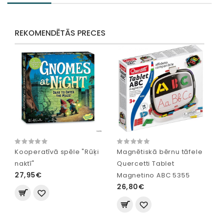
REKOMENDĒTĀS PRECES
Kooperatīvā spēle "Rūķi
Magnētiskā bērnu tāfele
naktī"
Quercetti Tablet
27,95€
Magnetino ABC 5355
26,80€