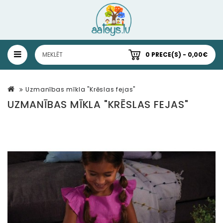
0 PRECE(S) - 0,00€
Uzmanības mīkla "Krēslas fejas"
UZMANĪBAS MĪKLA "KRĒSLAS FEJAS"