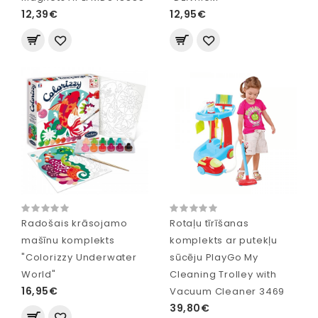
12,39€
12,95€
Radošais krāsojamo
Rotaļu tīrīšanas
mašīnu komplekts
komplekts ar putekļu
"Colorizzy Underwater
sūcēju PlayGo My
World"
Cleaning Trolley with
16,95€
Vacuum Cleaner 3469
39,80€