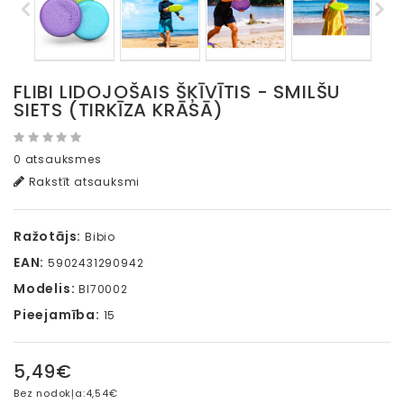
FLIBI LIDOJOŠAIS ŠĶĪVĪTIS - SMILŠU
SIETS (TIRKĪZA KRĀSĀ)
0 atsauksmes
Rakstīt atsauksmi
Ražotājs:
Bibio
EAN:
5902431290942
Modelis:
BI70002
Pieejamība:
15
5,49€
Bez nodokļa:
4,54€