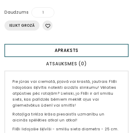
Daudzums
IELIKT GROZĀ
APRAKSTS
ATSAUKSMES (0)
Pie jūras vai ciematā, pļavā vai krastā, jautrais FliBi
lidojošais šķīvītis noteikti aizdzīs slinkumu! Vēlaties
atpūsties pēc rotaļām? Lieliski, jo FliBi ir arī smilšu
siets, kas palīdzēs bērniem meklēt oļus vai
gliemežvākus ūdenī vai smiltīs!
Rotaļīga tirkīza krāsa piesaistīs uzmanību un
aicinās spēlēties atkal un atkal!
FliBi lidojošie šķīvīši - smilšu sieta diametrs - 25 cm.