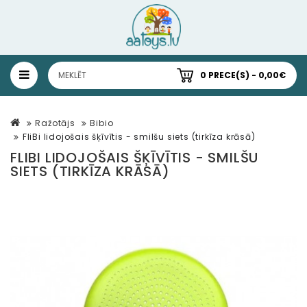
0 PRECE(S) - 0,00€
Ražotājs
Bibio
FliBi lidojošais šķīvītis - smilšu siets (tirkīza krāsā)
FLIBI LIDOJOŠAIS ŠĶĪVĪTIS - SMILŠU
SIETS (TIRKĪZA KRĀSĀ)