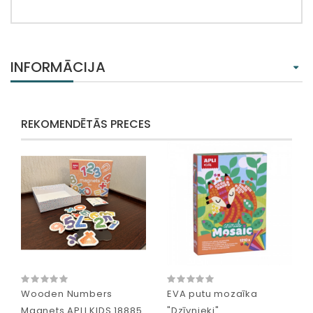
INFORMĀCIJA
REKOMENDĒTĀS PRECES
Wooden Numbers
EVA putu mozaīka
Magnets APLI KIDS 18885
"Dzīvnieki"