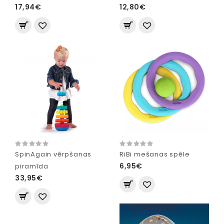
17,94€
12,80€
SpinAgain vērpšanas
RiBi mešanas spēle
6,95€
piramīda
33,95€