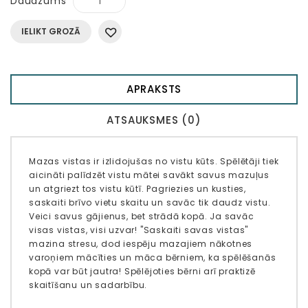
Daudzums
IELIKT GROZĀ
APRAKSTS
ATSAUKSMES (0)
Mazas vistas ir izlidojušas no vistu kūts. Spēlētāji tiek
aicināti palīdzēt vistu mātei savākt savus mazuļus
un atgriezt tos vistu kūtī. Pagriezies un kusties,
saskaiti brīvo vietu skaitu un savāc tik daudz vistu.
Veici savus gājienus, bet strādā kopā. Ja savāc
visas vistas, visi uzvar! "Saskaiti savas vistas"
mazina stresu, dod iespēju mazajiem nākotnes
varoņiem mācīties un māca bērniem, ka spēlēšanās
kopā var būt jautra! Spēlējoties bērni arī praktizē
skaitīšanu un sadarbību.