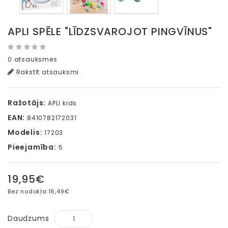
APLI SPĒLE "LĪDZSVAROJOT PINGVĪNUS"
0 atsauksmes
Rakstīt atsauksmi
Ražotājs:
APLI kids
EAN:
8410782172031
Modelis:
17203
Pieejamība:
5
19,95€
Bez nodokļa:
16,49€
Daudzums