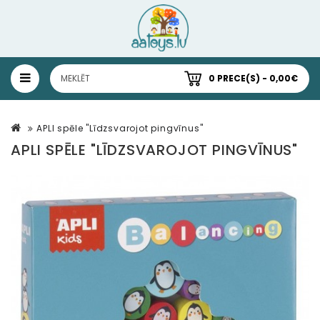
0 PRECE(S) - 0,00€
APLI spēle "Līdzsvarojot pingvīnus"
APLI SPĒLE "LĪDZSVAROJOT PINGVĪNUS"