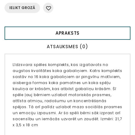
IELIKT GROZĀ
APRAKSTS
ATSAUKSMES (0)
Līdzsvara spēles komplekts, kas izgatavots no
augstas kvalitātes koka gabaliņiem. Katrs komplekts
sastāv no 16 koka gabaliņiem ar pingvīnu motīviem,
aisberga formas koka pamatnes un koka spēļu
kauliņa ar krāsām, kas atbilst gabaliņu krāsām. Šī
spēle ļauj bērniem uzlabot motoriskās prasmes,
attīsta atmiņu, radošumu un koncentrēšanās
spējas. Tā arī palīdz uzlabot mazo sociālās prasmes
un emociju izpausmi. Ar šo spēli bērni sāk izprast arī
sacensību un iemācās uzvarēt un zaudēt. Izmēri: 21,7
x 3,5 x 18 cm