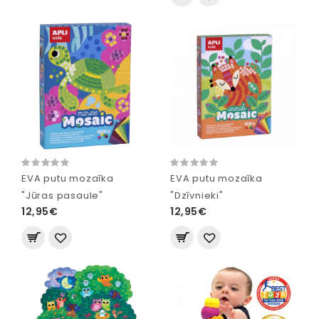
EVA putu mozaīka
EVA putu mozaīka
"Jūras pasaule"
"Dzīvnieki"
12,95€
12,95€