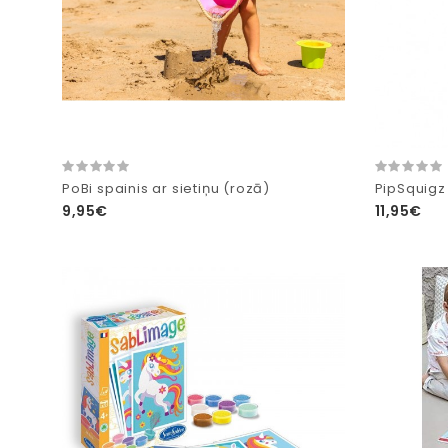
PoBi spainis ar sietiņu (rozā)
PipSquigz 
9,95€
11,95€