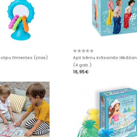
cilpu līmlentes (zilas)
Apli bērnu krāsainās lēkāš
(4 gab.)
16,95€