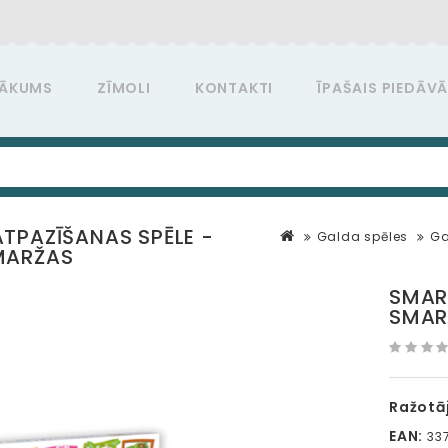
ĀKUMS
ZĪMOLI
KONTAKTI
ĪPAŠAIS PIEDĀV
TPAZĪŠANAS SPĒLE -
Galda spēles
Ga
MARŽAS
SMAR
SMAR
Ražotāj
EAN:
337