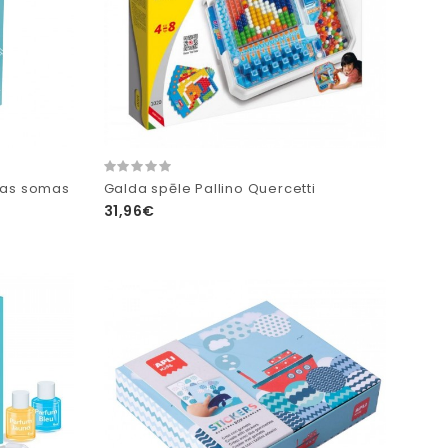
anas somas
Galda spēle Pallino Quercetti
31,96€