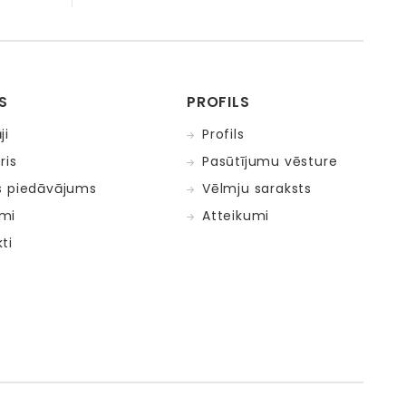
S
PROFILS
ji
Profils
ris
Pasūtījumu vēsture
s piedāvājums
Vēlmju saraksts
mi
Atteikumi
ti