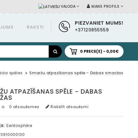
MANS PROFILS
VALODA
PIEZVANIET MUMS!
ĀJUMS
RAKSTI
+37120855559
0 PRECE(S) - 0,00€
lda spēles
Smaržu atpazīšanas spēle - Dabas smaržas
ŽU ATPAZĪŠANAS SPĒLE - DABAS
ŽAS
0 atsauksmes
Rakstīt atsauksmi
s:
Sentosphère
3910000130