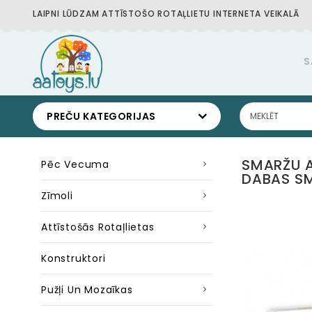
LAIPNI LŪDZAM ATTĪSTOŠO ROTAĻLIETU INTERNETA VEIKALĀ
S
PREČU KATEGORIJAS
SMARŽU A
Pēc Vecuma
DABAS S
Zīmoli
Attīstošās Rotaļlietas
Konstruktori
Pužļi Un Mozaīkas