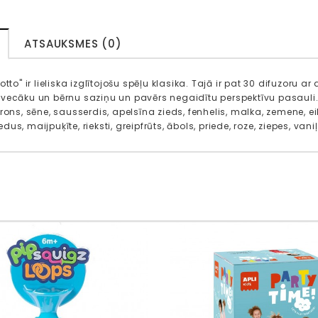
ATSAUKSMES (0)
otto" ir lieliska izglītojošu spēļu klasika. Tajā ir pat 30 difuzoru
vecāku un bērnu saziņu un pavērs negaidītu perspektīvu pasauli.
rons, sēne, sausserdis, apelsīna zieds, fenhelis, malka, zemene, eik
us, maijpuķīte, rieksti, greipfrūts, ābols, priede, roze, ziepes, vaniļ