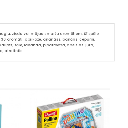
 ar augļu, ziedu vai mājas smaržu aromātiem. Šī spēle
 30 aromāti: aprikoze, ananāss, banāns, cepumi,
alipts, zāle, lavanda, piparmētra, apelsīns, jūra,
a, atraitnīte.