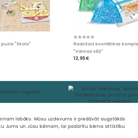
 puzle "Skola"
Radošais kosmētikas komple
"Vannas sāļi"
12,95€
bērnam labāko. Mūsu uzdevums ir piedāvāt augstākās
tu Jums un Jūsu bērnam, lai padarītu bērna attīstību