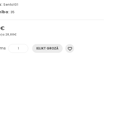
s:
Sento101
mība:
35
4€
kļa:
28,88€
ums
IELIKT GROZĀ