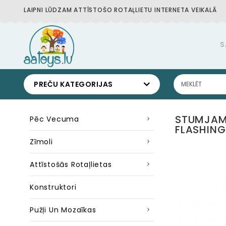
LAIPNI LŪDZAM ATTĪSTOŠO ROTAĻLIETU INTERNETA VEIKALĀ
S
PREČU KATEGORIJAS
STUMJAMA
Pēc Vecuma
FLASHING
Zīmoli
Attīstošās Rotaļlietas
Konstruktori
Pužļi Un Mozaīkas