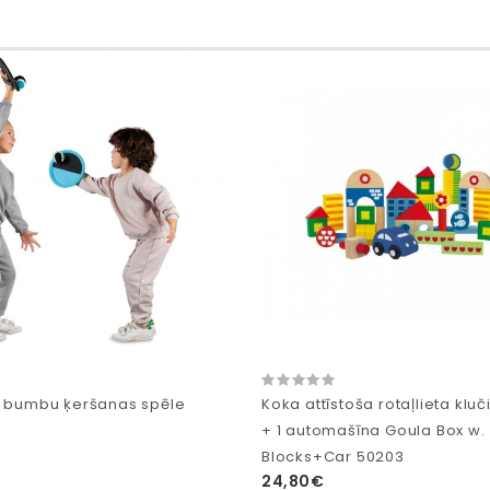
u bumbu ķeršanas spēle
Koka attīstoša rotaļlieta kluč
+ 1 automašīna Goula Box w.
Blocks+Car 50203
24,80€