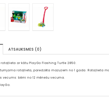
ATSAUKSMES (0)
otaļlieta ar kātu PlayGo Flashing Turtle 2850.
stumjama rotaļlieta, paredzēta mazuļiem no 1 gada. Rotaļlieta mot
is vecums: bērni no 12 mēnešu vecuma.
PlayGo.