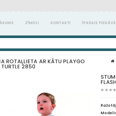
ĀKUMS
ZĪMOLI
KONTAKTI
ĪPAŠAIS PIEDĀV
 ROTAĻLIETA AR KĀTU PLAYGO
 TURTLE 2850
STUM
FLAS
Ražotāj
Modeli