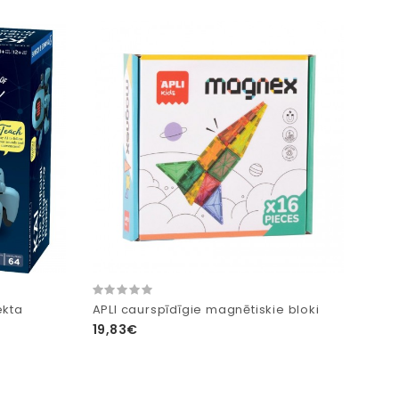
ekta
APLI caurspīdīgie magnētiskie bloki
19,83€