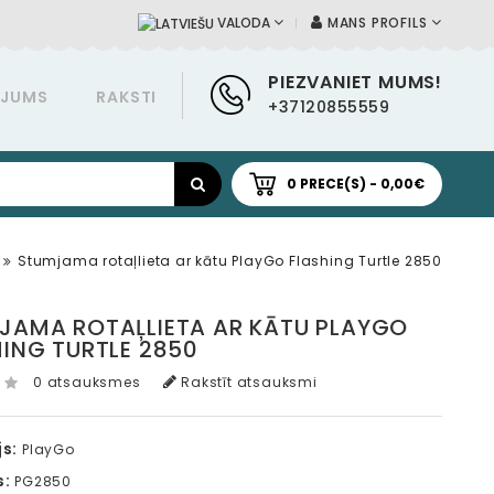
MANS PROFILS
VALODA
PIEZVANIET MUMS!
ĀJUMS
RAKSTI
+37120855559
0 PRECE(S) - 0,00€
Stumjama rotaļlieta ar kātu PlayGo Flashing Turtle 2850
JAMA ROTAĻLIETA AR KĀTU PLAYGO
HING TURTLE 2850
0 atsauksmes
Rakstīt atsauksmi
s:
PlayGo
s:
PG2850