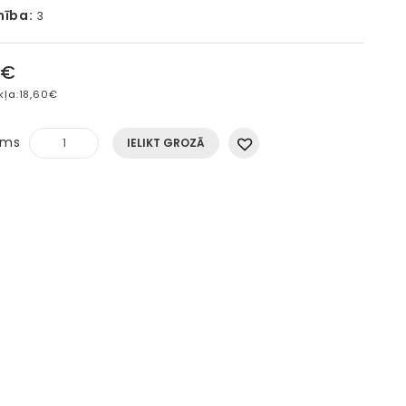
mība:
3
0€
kļa:
18,60€
ums
IELIKT GROZĀ