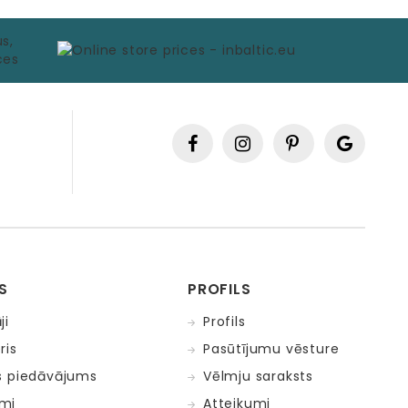
S
PROFILS
ji
Profils
ris
Pasūtījumu vēsture
s piedāvājums
Vēlmju saraksts
mi
Atteikumi