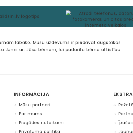
bērnam labāko. Mūsu uzdevums ir piedāvāt augstākās
tu Jums un Jūsu bērnam, lai padarītu bērna attīstību
INFORMĀCIJA
EKSTRA
Mūsu partneri
Ražotā
Par mums
Partne
Piegādes noteikumi
Īpašai
Privātuma politika
Jaunu