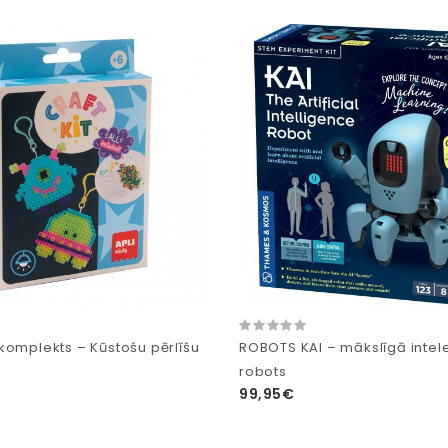
komplekts – Kūstošu pērlīšu
ROBOTS KAI – mākslīgā intel
robots
99,95€