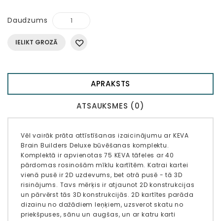
Daudzums
IELIKT GROZĀ
APRAKSTS
ATSAUKSMES (0)
Vēl vairāk prāta attīstīšanas izaicinājumu ar KEVA
Brain Builders Deluxe būvēšanas komplektu.
Komplektā ir apvienotas 75 KEVA tāfeles ar 40
pārdomas rosinošām mīklu kartītēm. Katrai kartei
vienā pusē ir 2D uzdevums, bet otrā pusē - tā 3D
risinājums. Tavs mērķis ir atjaunot 2D konstrukcijas
un pārvērst tās 3D konstrukcijās. 2D kartītes parāda
dizainu no dažādiem leņķiem, uzsverot skatu no
priekšpuses, sānu un augšas, un ar katru karti