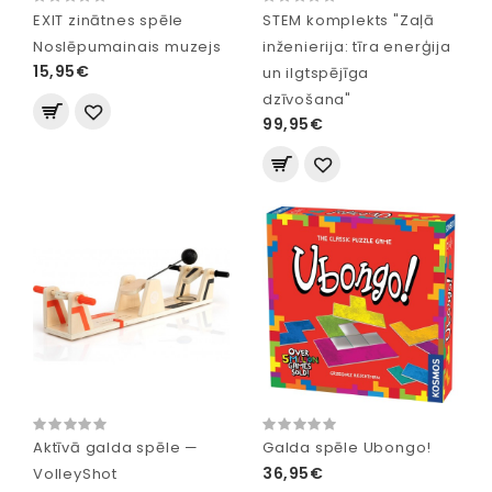
EXIT zinātnes spēle
STEM komplekts "Zaļā
Noslēpumainais muzejs
inženierija: tīra enerģija
15,95€
un ilgtspējīga
dzīvošana"
99,95€
Aktīvā galda spēle —
Galda spēle Ubongo!
36,95€
VolleyShot