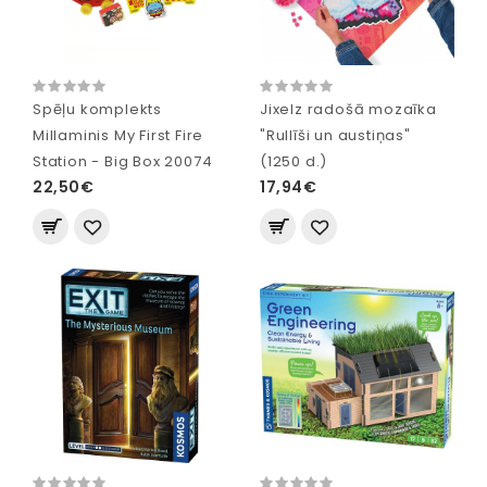
Spēļu komplekts
Jixelz radošā mozaīka
Millaminis My First Fire
"Rullīši un austiņas"
Station - Big Box 20074
(1250 d.)
22,50€
17,94€