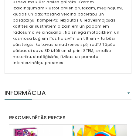
uzdevums kļūst arvien grūtāks. Katram
izaicinājumam kļūstot arvien grūtākam, mēģinājumi,
kļūdas un atkārtošana veicina pacietību un
pašapziņu. Komplektā iekļautas 8 iedvesmojošas
kartītes ar ilustrētiem dizainiem un padomiem
radošuma veicināšanai. No sniega motocikliem un
kosmosa kuģiem līdz haizivīm un tiltiem - tu būsi
pārsteigts, ko tavas smadzenes spēj radīt! Tāpēc
pārbaudi savu 3D iztēli un stiprini STEM, smalko
motoriku, stratēģiskās, fizikas un pamata
inženierzinātņu prasmes.
INFORMĀCIJA
REKOMENDĒTĀS PRECES