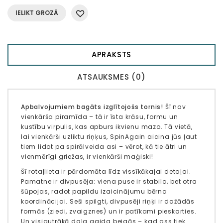
IELIKT GROZĀ
APRAKSTS
ATSAUKSMES (0)
Apbalvojumiem bagāts izglītojošs tornis!
Šī nav
vienkārša piramīda – tā ir īsta krāsu, formu un
kustību virpulis, kas apburs ikvienu mazo. Tā vietā,
lai vienkārši uzliktu riņķus, SpinAgain aicina jūs ļaut
tiem lidot pa spirālveida asi – vērot, kā tie ātri un
vienmērīgi griežas, ir vienkārši maģiski!
Šī rotaļlieta ir pārdomāta līdz vissīkākajai detaļai.
Pamatne ir divpusēja: viena puse ir stabila, bet otra
šūpojas, radot papildu izaicinājumu bērna
koordinācijai. Seši spilgti, divpusēji riņķi ​​ir dažādās
formās (ziedi, zvaigznes) un ir patīkami pieskarties.
Un visjautrākā daļa gaida beigās – kad ass tiek