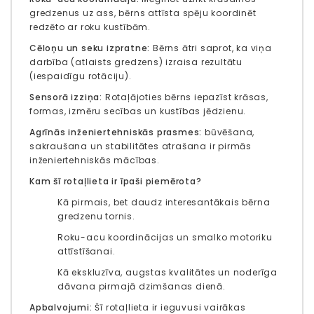
gredzenus uz ass, bērns attīsta spēju koordinēt
redzēto ar roku kustībām.
Cēloņu un seku izpratne:
Bērns ātri saprot, ka viņa
darbība (atlaists gredzens) izraisa rezultātu
(iespaidīgu rotāciju).
Sensorā izziņa:
Rotaļājoties bērns iepazīst krāsas,
formas, izmēru secības un kustības jēdzienu.
Agrīnās inženiertehniskās prasmes:
būvēšana,
sakraušana un stabilitātes atrašana ir pirmās
inženiertehniskās mācības.
Kam šī rotaļlieta ir īpaši piemērota?
Kā pirmais, bet daudz interesantākais bērna
gredzenu tornis.
Roku-acu koordinācijas un smalko motoriku
attīstīšanai.
Kā ekskluzīva, augstas kvalitātes un noderīga
dāvana pirmajā dzimšanas dienā.
Apbalvojumi:
Šī rotaļlieta ir ieguvusi vairākas