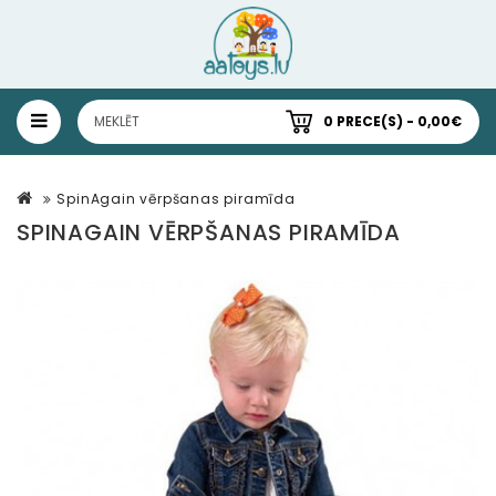
0 PRECE(S) - 0,00€
SpinAgain vērpšanas piramīda
SPINAGAIN VĒRPŠANAS PIRAMĪDA