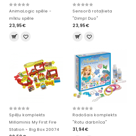
AnimaLogic spēle -
Sensorā rotaļlieta
mīklu spēle
"Dimpl Duo"
23,95€
23,95€
Spēļu komplekts
Radošais komplekts
Millaminis My First Fire
"Rotu darbnīca"
31,94€
Station - Big Box 20074