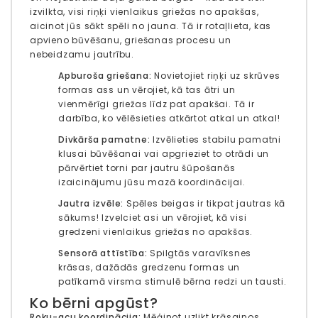
izvilkta, visi riņķi ​​vienlaikus griežas no apakšas,
aicinot jūs sākt spēli no jauna. Tā ir rotaļlieta, kas
apvieno būvēšanu, griešanas procesu un
nebeidzamu jautrību.
Apburoša griešana:
Novietojiet riņķi ​​uz skrūves
formas ass un vērojiet, kā tas ātri un
vienmērīgi griežas līdz pat apakšai. Tā ir
darbība, ko vēlēsieties atkārtot atkal un atkal!
Divkārša pamatne:
Izvēlieties stabilu pamatni
klusai būvēšanai vai apgrieziet to otrādi un
pārvērtiet torni par jautru šūpošanās
izaicinājumu jūsu mazā koordinācijai.
Jautra izvēle:
Spēles beigas ir tikpat jautras kā
sākums! Izvelciet asi un vērojiet, kā visi
gredzeni vienlaikus griežas no apakšas.
Sensorā attīstība:
Spilgtās varavīksnes
krāsas, dažādās gredzenu formas un
patīkamā virsma stimulē bērna redzi un tausti.
Ko bērni apgūst?
Roku-acu koordinācija:
Mēģinot uzlikt krāsainos