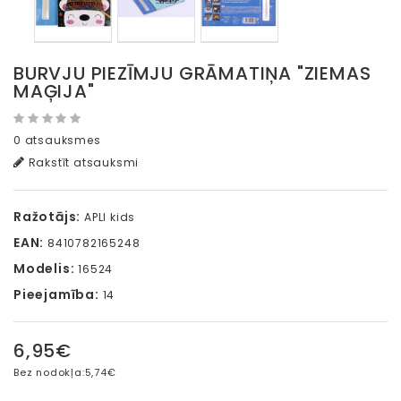
BURVJU PIEZĪMJU GRĀMATIŅA "ZIEMAS
MAĢIJA"
0 atsauksmes
Rakstīt atsauksmi
Ražotājs:
APLI kids
EAN:
8410782165248
Modelis:
16524
Pieejamība:
14
6,95€
Bez nodokļa:
5,74€