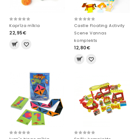
Kaprīza mīkla
Castle Floating Activity
22,95€
Scene Vannas
komplekts
12,80€