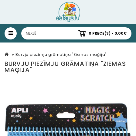
0 PRECE(S) - 0,00€
Burvju piezīmju grāmatiņa "Ziemas maģija"
BURVJU PIEZĪMJU GRĀMATIŅA "ZIEMAS
MAĢIJA"