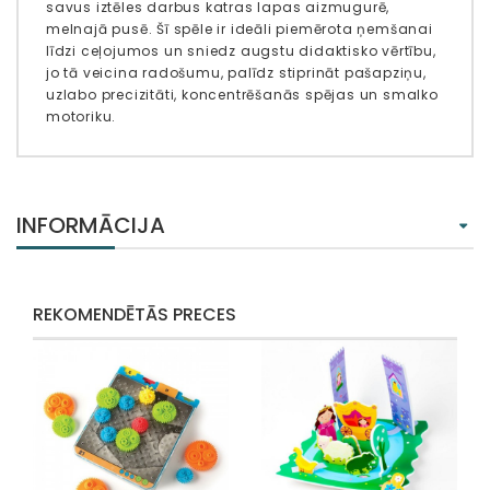
savus iztēles darbus katras lapas aizmugurē,
melnajā pusē. Šī spēle ir ideāli piemērota ņemšanai
līdzi ceļojumos un sniedz augstu didaktisko vērtību,
jo tā veicina radošumu, palīdz stiprināt pašapziņu,
uzlabo precizitāti, koncentrēšanās spējas un smalko
motoriku.
INFORMĀCIJA
REKOMENDĒTĀS PRECES