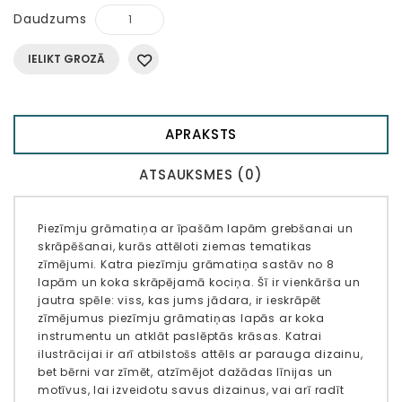
Daudzums
IELIKT GROZĀ
APRAKSTS
ATSAUKSMES (0)
Piezīmju grāmatiņa ar īpašām lapām grebšanai un
skrāpēšanai, kurās attēloti ziemas tematikas
zīmējumi. Katra piezīmju grāmatiņa sastāv no 8
lapām un koka skrāpējamā kociņa. Šī ir vienkārša un
jautra spēle: viss, kas jums jādara, ir ieskrāpēt
zīmējumus piezīmju grāmatiņas lapās ar koka
instrumentu un atklāt paslēptās krāsas. Katrai
ilustrācijai ir arī atbilstošs attēls ar parauga dizainu,
bet bērni var zīmēt, atzīmējot dažādas līnijas un
motīvus, lai izveidotu savus dizainus, vai arī radīt