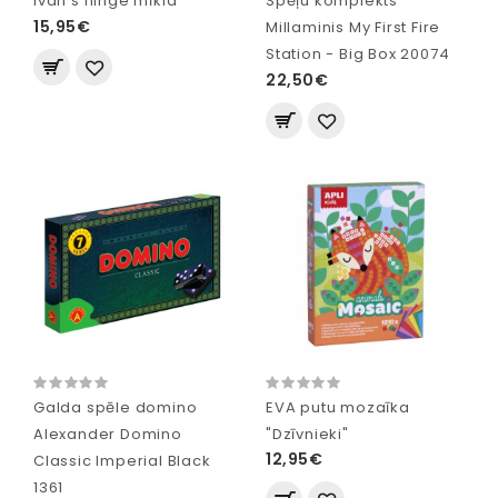
Ivan's hinge mīkla
Spēļu komplekts
15,95€
Millaminis My First Fire
Station - Big Box 20074
22,50€
Galda spēle domino
EVA putu mozaīka
Alexander Domino
"Dzīvnieki"
12,95€
Classic Imperial Black
1361