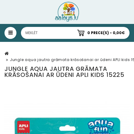
0 PRECE(S) - 0,00€
Jungle aqua jautra grāmata krāsošanai ar ūdeni APLI kids 1
JUNGLE AQUA JAUTRA GRĀMATA
KRĀSOŠANAI AR ŪDENI APLI KIDS 15225