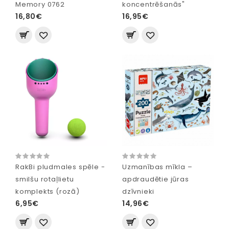
Memory 0762
koncentrēšanās"
16,80€
16,95€
RakBi pludmales spēle -
Uzmanības mīkla –
smilšu rotaļlietu
apdraudētie jūras
komplekts (rozā)
dzīvnieki
6,95€
14,96€