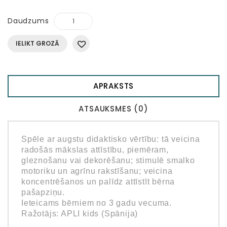
Daudzums
IELIKT GROZĀ
APRAKSTS
ATSAUKSMES (0)
Spēle ar augstu didaktisko vērtību: tā veicina
radošās mākslas attīstību, piemēram,
gleznošanu vai dekorēšanu; stimulē smalko
motoriku un agrīnu rakstīšanu; veicina
koncentrēšanos un palīdz attīstīt bērna
pašapziņu.
Ieteicams bērniem no 3 gadu vecuma.
Ražotājs: APLI kids (Spānija)