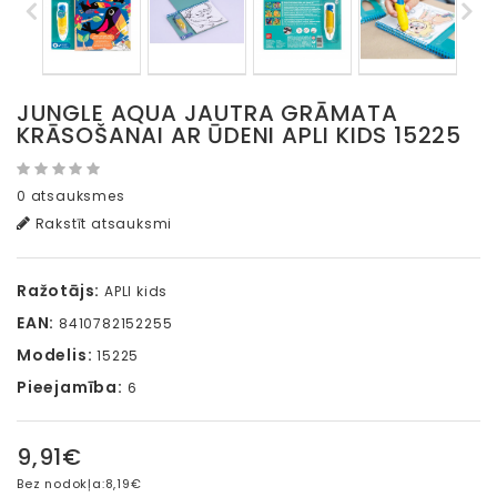
JUNGLE AQUA JAUTRA GRĀMATA
KRĀSOŠANAI AR ŪDENI APLI KIDS 15225
0 atsauksmes
Rakstīt atsauksmi
Ražotājs:
APLI kids
EAN:
8410782152255
Modelis:
15225
Pieejamība:
6
9,91€
Bez nodokļa:
8,19€