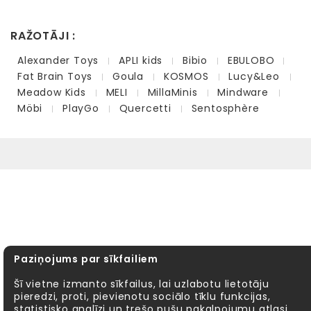
RAŽOTĀJI :
Alexander Toys
APLI kids
Bibio
EBULOBO
Fat Brain Toys
Goula
KOSMOS
Lucy&Leo
Meadow Kids
MELI
MillaMinis
Mindware
Möbi
PlayGo
Quercetti
Sentosphère
Paziņojums par sīkfailiem
Šī vietne izmanto sīkfailus, lai uzlabotu lietotāju
pieredzi, proti, pievienotu sociālo tīklu funkcijas,
statistisko analīzi un trešo pušu pakalpojumu atlasi.