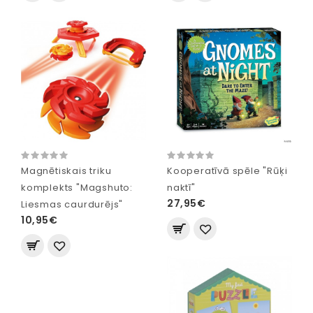
Magnētiskais triku
Kooperatīvā spēle "Rūķi
komplekts "Magshuto:
naktī"
27,95€
Liesmas caurdurējs"
10,95€