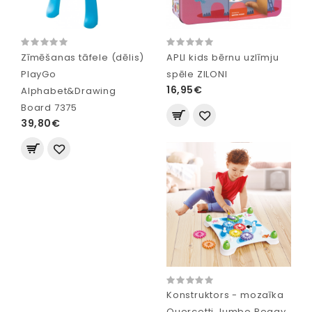
Zīmēšanas tāfele (dēlis)
APLI kids bērnu uzlīmju
PlayGo
spēle ZILONI
16,95€
Alphabet&Drawing
Board 7375
39,80€
Konstruktors - mozaīka
Quercetti Jumbo Peggy