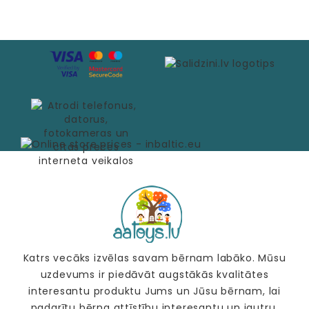
Katrs vecāks izvēlas savam bērnam labāko. Mūsu
uzdevums ir piedāvāt augstākās kvalitātes
interesantu produktu Jums un Jūsu bērnam, lai
padarītu bērna attīstību interesantu un jautru.