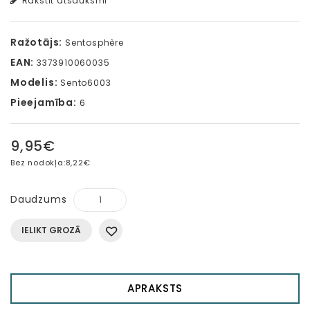
Rakstīt atsauksmi
Ražotājs:
Sentosphère
EAN:
3373910060035
Modelis:
Sento6003
Pieejamība:
6
9,95€
Bez nodokļa:
8,22€
Daudzums
IELIKT GROZĀ
APRAKSTS