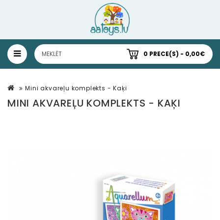
0 PRECE(S) - 0,00€
Mini akvareļu komplekts - Kaķi
MINI AKVAREĻU KOMPLEKTS - KAĶI