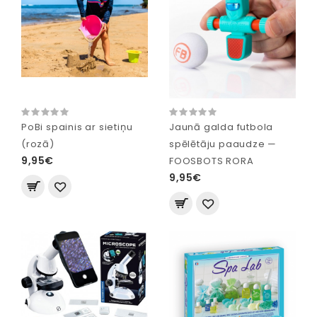
PoBi spainis ar sietiņu
Jaunā galda futbola
(rozā)
spēlētāju paaudze —
9,95€
FOOSBOTS RORA
9,95€