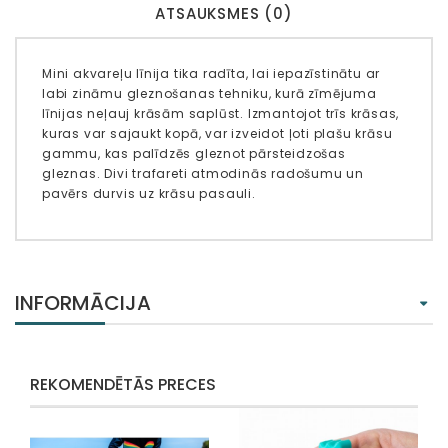
ATSAUKSMES (0)
Mini akvareļu līnija tika radīta, lai iepazīstinātu ar
labi zināmu gleznošanas tehniku, kurā zīmējuma
līnijas neļauj krāsām saplūst. Izmantojot trīs krāsas,
kuras var sajaukt kopā, var izveidot ļoti plašu krāsu
gammu, kas palīdzēs gleznot pārsteidzošas
gleznas. Divi trafareti atmodinās radošumu un
pavērs durvis uz krāsu pasauli.
INFORMĀCIJA
REKOMENDĒTĀS PRECES