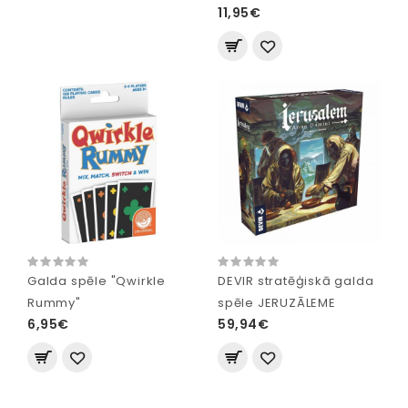
11,95€
Galda spēle "Qwirkle
DEVIR stratēģiskā galda
Rummy"
spēle JERUZĀLEME
6,95€
59,94€