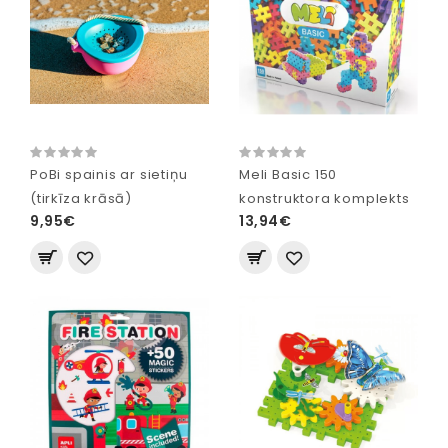
PoBi spainis ar sietiņu
Meli Basic 150
(tirkīza krāsā)
konstruktora komplekts
9,95€
13,94€