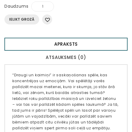
Daudzums
IELIKT GROZĀ
APRAKSTS
ATSAUKSMES (0)
“Draugi un kaimiņi” ir saskaņošanas spēle, kas
koncentrējas uz emocijām. Vai spēlētāji varēs
palīdzēt mazai meitenei, kura ir skumja, jo stāv ārā
lietū, vai zēnam, kurš baidās atrasties tumsā?
Iebāziet roku palīdzības maisiņā un izvelciet žetonu
– vai tas var palīdzēt kādam spēles laukumā? Ja tā,
tad jums ir pāris! Spēlējot spēli un lasot par varoņu
jūtām un vajadzībām, vecāki var palīdzēt saviem
bērniem atpazīt citu cilvēku jūtas un tādējādi
palīdzēt viņiem spert pirmo soli ceļā uz empātiju.