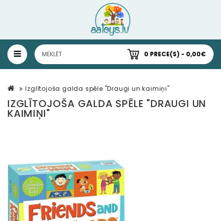
0 PRECE(S) - 0,00€
Izglītojoša galda spēle "Draugi un kaimiņi"
IZGLĪTOJOŠA GALDA SPĒLE "DRAUGI UN
KAIMIŅI"