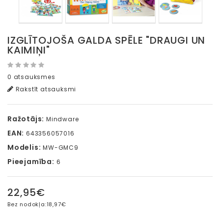
IZGLĪTOJOŠA GALDA SPĒLE "DRAUGI UN
KAIMIŅI"
0 atsauksmes
Rakstīt atsauksmi
Ražotājs:
Mindware
EAN:
643356057016
Modelis:
MW-GMC9
Pieejamība:
6
22,95€
Bez nodokļa:
18,97€